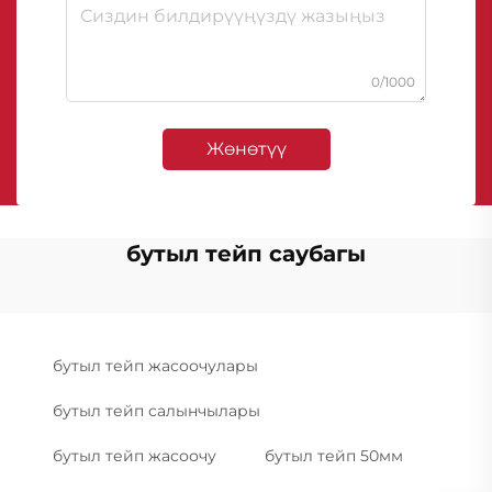
0/1000
Жөнөтүү
бутыл тейп саубагы
бутыл тейп жасоочулары
бутыл тейп салынчылары
бутыл тейп жасоочу
бутыл тейп 50мм