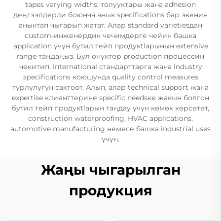
tapes varying widths, толууктары жана adhesion
деңгээлдерди боюнча анык specifications бар экенин
аныктап чыгарып жатат. Алар standard varietiesдан
custom-инженердик чечимдерге чейин башка
application үчүн бутил тейп продукtlарынын extensive
range таңдаңыз. Бул өнүктөр production процессин
чекитип, international стандарттарга жана industry
specifications коюшунда quality control measures
түрлүлүгүн сактоот. Алып, алар technical support жана
expertise клиенттерине specific needsке жакын болгон
бутил тейп продукtlарын таңдау үчүн көмөк көрсөтөт,
construction waterproofing, HVAC applications,
automotive manufacturing немесе башка industrial uses
үчүн.
Жаңы чыгарылган
продукция