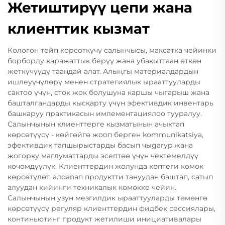
Жетиштирүү цепи жана
клиенттик кызмат
Көлөгөн тейп көрсөткүчү салынчысы, максатка чейинки
борборду каражаттык берүү жана убакыттаан өткөн
жеткүчүүдү таандай алат. Алыңгы материалдардын
ишлеуүчүлөрү менен стратегиялык ырааттууларды
сактоо үчүн, сток жок болушуна каршы чыгарыш жана
башталгандарды кысқарту үчүн эфективдик инвентарь
башкаруу практикасын имлементациялоо тууралуу.
Салынчынын клиенттерге кызматынын ачыктап
көрсөтүүсү - көйгөйгө жооп берген kommunikatsiya,
эфективдик тапшырыстарды басып чыgaryp жана
жогорку маглуматтарды эсептөө үчүн чектемелдүү
көчөмдүүлүк. Клиенттердин жолунда көптеги көмөк
көрсөтүлөт, алdanaп продуктти тануудан баштап, сатып
алуудан кийинги техникалык көмөкке чейин.
Салынчынын узун мезгилдик ырааттууларды төмөнгө
көрсөтүүсү регуляр клиенттердин фидбек сессиялары,
континьютинг продукт жетилиши инициативалары