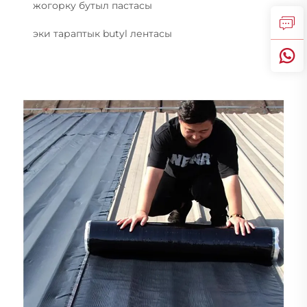
жогорку бутыл пастасы
эки тараптык butyl лентасы