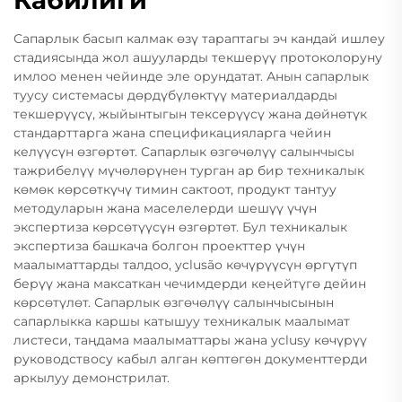
Кабилиги
Сапарлык басып калмак өзү тараптагы эч кандай ишлеу
стадиясында жол ашууларды текшерүү протоколоруну
имлоо менен чейинде эле орундатат. Анын сапарлык
туусу системасы дөрдүбүлөктүү материалдарды
текшерүүсү, жыйынтыгын тексерүүсү жана дөйнөтүк
стандарттарга жана спецификацияларга чейин
келүүсүн өзгөртөт. Сапарлык өзгөчөлүү салынчысы
тажрибелүү мүчөлөрүнен турган ар бир техникалык
көмөк көрсөткүчү тимин сактоот, продукт тантуу
методуларын жана маселелерди шешүү үчүн
экспертиза көрсөтүүсүн өзгөртөт. Бул техникалык
экспертиза башкача болгон проекттер үчүн
маалыматтарды талдоо, уclusão көчүрүүсүн өргүтүп
берүү жана максаткан чечимдерди кеңейтүгө дейин
көрсөтүлөт. Сапарлык өзгөчөлүү салынчысынын
сапарлыкка каршы катышуу техникалык маалымат
листеси, таңдама маалыматтары жана уclusу көчүрүү
руководствосу кабыл алган көптөгөн документтерди
аркылуу демонстрилат.