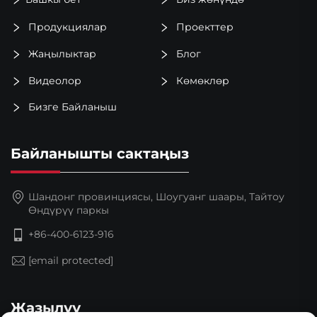
Продукциялар
Проекттер
Жаңылыктар
Блог
Видеолор
Көмөклөр
Бизге Байланыш
Байланышты сактаңыз
Шандонг провинциясы, Шоугуанг шаары, Тайтоу
Өндүрүү паркы
+86-400-6123-916
[email protected]
Жазылуу