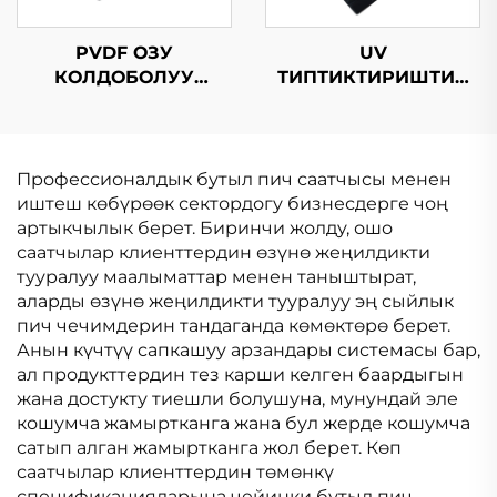
PVDF ОЗУ
UV
КОЛДОБОЛУУ
ТИПТИКТИРИШТИК
БИТУМДУК
ОЗУ КОЛДОБОЛУУ
СУРУНЧУККА
БИТУМДУК
ЧЕКТИРУУ
СУРУНЧУККА
МЕМБРАНАСЫ
ЧЕКТИРУУ
Профессионалдык бутыл пич саатчысы менен
МЕМБРАНАСЫ
иштеш көбүрөөк сектордогу бизнесдерге чоң
артыкчылык берет. Биринчи жолду, ошо
саатчылар клиенттердин өзүнө жеңилдикти
тууралуу маалыматтар менен таныштырат,
аларды өзүнө жеңилдикти тууралуу эң сыйлык
пич чечимдерин тандаганда көмөктөрө берет.
Анын күчтүү сапкашуу арзандары системасы бар,
ал продукттердин тез карши келген баардыгын
жана достукту тиешли болушуна, мунундай эле
кошумча жамыртканга жана бул жерде кошумча
сатып алган жамыртканга жол берет. Көп
саатчылар клиенттердин төмөнкү
спецификацияларына чейинки бутыл пич