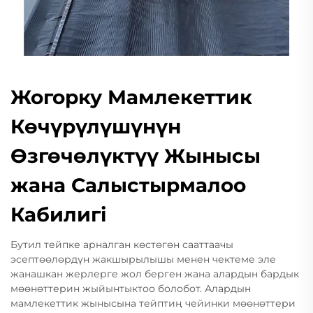
Жогорку Мамлекеттик
Көчүрүлүшүнүн
Өзгөчөлүктүү Жынысы
жана Салыстырмалоо
Кабилигі
Бутил тейпке арналган көстөгөн сааттаачы
эсептөөлөрдүн жакшырылышы менен чектеме эле
жанашкан жерлерге жол берген жана алардын бардык
мөөнөттерин жыйынтыктоо болобот. Алардын
мамлекеттик жынысына тейптиң чейинки мөөнөттери