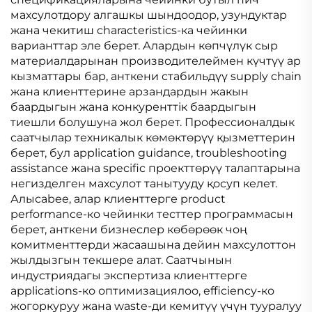
махсулотдору алгашкы шындоодор, узундуктар
жана чекитиш characteristics-ка чейинки
варианттар эле берет. Алардын көпчүлүк сыр
материалдарынан производителеймен күчтүү ар
кызматтары бар, анткени стабильдүү supply chain
жана клиенттерине арзандардын жакын
баардыгын жана конкуренттік баардыгын
тиешли болушуна жол берет. Профессионалдык
саатчылар техникалык көмөктөрүү қызметтерин
берет, бул application guidance, troubleshooting
assistance жана specific проекттөрүү талаптарына
негизделген махсулот танытууду қосуп келет.
Алысabee, алар клиенттерге product
performance-ко чейинки тесттер программасын
берет, анткени бизнеслер көбөрөөк чоң
комитменттерди жасаашына дейин махсулоттон
жылдызгын текшере алат. Саатчынын
индустриядагы экспертиза клиенттерге
applications-ко оптимизациялоо, efficiency-ко
жогоркуруу жана waste-ди кемитүү үчүн тууралуу