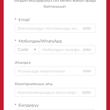
Биздин өкүлдөрүбүз сиз менен жакын арада
байланышат.
Email
0/100
Мобилдик/WhatsApp
Code
0/100
Атыңыз
0/100
Компаниянын аты
0/200
Билдирүү