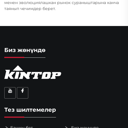
менен эволюциялашкан рынок сураныштарына канча
таянып чечимдер берет.
Биз жөнүндө
Тез шилтемелер
Башкы бет
Биз жөнүндө