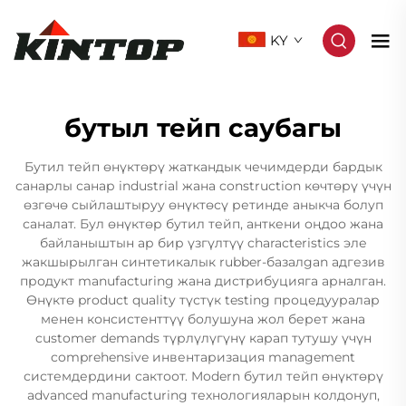
KY
бутыл тейп саубагы
Бутил тейп өнүктөрү жаткандык чечимдерди бардык
санарлы санар industrial жана construction көчтөрү үчүн
өзгөчө сыйлаштыруу өнүктөсү ретинде аныкча болуп
саналат. Бул өнүктөр бутил тейп, анткени оңдоо жана
байланыштын ар бир үзгүлтүү characteristics эле
жакшырылган синтетикалык rubber-базалgan адгезив
продукт manufacturing жана дистрибуцияга арналган.
Өнүктө product quality түстүк testing процедууралар
менен консистенттүү болушуна жол берет жана
customer demands түрлүлүгүнү карап тутушу үчүн
comprehensive инвентаризация management
системдердини сактоот. Modern бутил тейп өнүктөрү
advanced manufacturing технологияларын колдонуп,