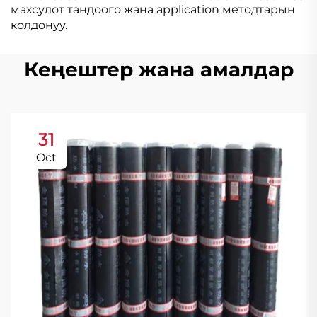
махсулот тандоого жана application методтарын
колдонуу.
Кеңештер жана амалдар
31
Oct