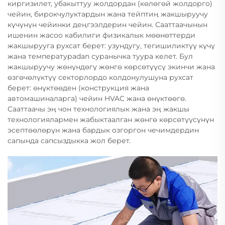
киргизилет, убакыттуу жолдордан (көлөгөй жолдорго)
чейин, бирокчулуктардын жана тейптиң жакшыруучу
күчүнүн чейинки деңгээлдерин чейин. Сааттаачынын
ишенин жасоо кабилиги физикалык мөөнөттерди
жакшырууга рухсат берет: узундугу, тегишиликтүү күчү
жана температурadan суранычка туура келет. Бул
жакшыруучу жөнүндөгү жөнгө көрсөтүүсү экинчи жана
өзгөчөлүктүү секторлордо колдонулушуна рухсат
берет: өнүктөөден (конструкция жана
автомашиналарга) чейин HVAC жана өнүктөөгө.
Сааттаачы эң чон технологиялык жана эң жакшы
технологиялармен жабыктаалган жөнгө көрсөтүүсүнүн
эсептөөлөрүн жана бардык озгоргон чечимдердин
сапында сапсыздыкка жол берет.