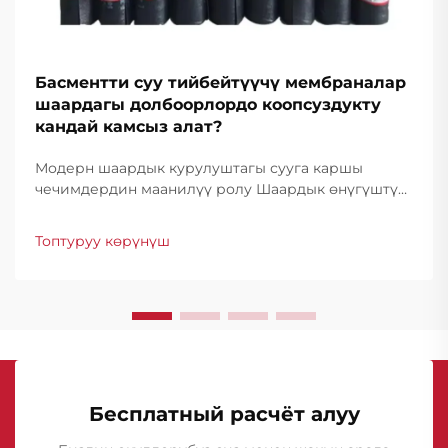
Басментти суу тийбейтүүчү мембраналар
шаардагы долбоорлордо коопсуздукту
кандай камсыз алат?
Модерн шаардык курулуштагы сууга каршы
чечимдердин маанилүү ролу Шаардык өнүгүштүн
өзгөрүп турган сценарийинде басментти сууга
каршы мембраналар курулуштук коопсуздук жана
Топтуруу көрүнүш
конструкциялык бүтүндүккө ири бөлүк болуп
саналат. Шаарлар...
Бесплатный расчёт алуу