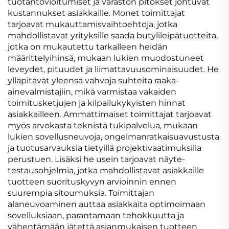
tuotantovioitumiset ja varaston pitokset johtuvat
kustannukset asiakkaille. Monet toimittajat
tarjoavat mukauttamisvaihtoehtoja, jotka
mahdollistavat yrityksille saada butylileipätuotteita,
jotka on mukautettu tarkalleen heidän
määrittelyihinsä, mukaan lukien muodostuneet
leveydet, pituudet ja liimattavuusominaisuudet. He
ylläpitävät yleensä vahvoja suhteita raaka-
ainevalmistajiin, mikä varmistaa vakaiden
toimitusketjujen ja kilpailukykyisten hinnat
asiakkailleen. Ammattimaiset toimittajat tarjoavat
myös arvokasta teknistä tukipalvelua, mukaan
lukien sovellusneuvoja, ongelmanratkaisuavustusta
ja tuotusarvauksia tietyillä projektivaatimuksilla
perustuen. Lisäksi he usein tarjoavat näyte-
testausohjelmia, jotka mahdollistavat asiakkaille
tuotteen suorituskyvyn arvioinnin ennen
suurempia sitoumuksia. Toimittajan
alaneuvoaminen auttaa asiakkaita optimoimaan
sovelluksiaan, parantamaan tehokkuutta ja
vähentämään jätettä asianmukaisen tuotteen