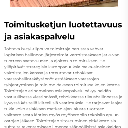
Toimitusketjun luotettavuus
ja asiakaspalvelu
Johtava butyl-riippuva toimittaja perustaa vahvat
logistisen hallinnon järjestelmät varmistaakseen jatkuvan
tuotteen saatavuuden ja ajoitetun toimituksen. He
ylläpitävät strategisia kumppanuuksia raaka-aineiden
valmistajien kanssa ja toteuttavat tehokkaat
varastohallintakäytännöt estääkseen varastojen
tyhjentyminen ja minimoidakseen toimitusaikojen kestoa.
Toimittajan erinomainen asiakaspalvelu näkyy heidän
vastuullisessa viestinnässä, tehokkaassa tilaushallinnassa ja
kyvyssä käsitellä kiireellisiä vaatimuksia. He tarjoavat laajaa
tukia koko asiakkaan matkan ajan, alusta tuotteen
valitsemisesta lähtien myös myöhempiin teknisiin apuun
ostojen jälkeen. Toimittajan sitoutuminen pitkäkestoisia
suhteita rakentamiseen ilmenee säännöllisissä asiakkaiden