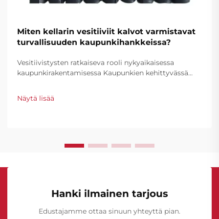
Miten kellarin vesitiiviit kalvot varmistavat
turvallisuuden kaupunkihankkeissa?
Vesitiivistysten ratkaiseva rooli nykyaikaisessa
kaupunkirakentamisessa Kaupunkien kehittyvässä
rakennusmaisemassa kellarin vesitiiviit kalvot ovat
muodostuneet välttämättömäksi osaksi rakennusten
Näytä lisää
turvallisuutta ja rakenteellista eheyttä. Kun
kaupungeissa...
Hanki ilmainen tarjous
Edustajamme ottaa sinuun yhteyttä pian.