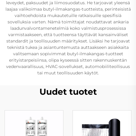
leveydet, paksuudet ja liimosuodatus. He tarjoavat yleensä
laajaa valikoimaa butyl-ilmakangas-tuotteista, perinteisistä
vaihtoehdoista mukautetuille ratkaisuille spesifisiä
sovelluksia varten. Nämä toimittajat noudattavat ankaria
laadunvalvontamenetelmiä koko valmistusprosessissa
varmistaakseen, että tuotteensa täyttävät kansainväliset
standardit ja teollisuuden määritykset. Lisäksi he tarjoavat
teknistä tukea ja asiantuntemusta auttaakseen asiakkaita
valitsemaan sopivimmat butyl-ilmakangas-tuotteet
erityistarpeisiinsa, olipa kyseessä sitten rakennuskentän
vedenvaarallisuus, HVAC-sovellukset, automobiiliteollisuus
tai muut teollisuuden käytöt.
Uudet tuotet