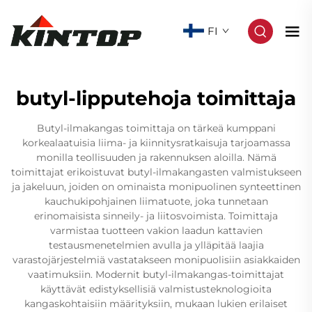
FI
butyl-lipputehoja toimittaja
Butyl-ilmakangas toimittaja on tärkeä kumppani
korkealaatuisia liima- ja kiinnitysratkaisuja tarjoamassa
monilla teollisuuden ja rakennuksen aloilla. Nämä
toimittajat erikoistuvat butyl-ilmakangasten valmistukseen
ja jakeluun, joiden on ominaista monipuolinen synteettinen
kauchukipohjainen liimatuote, joka tunnetaan
erinomaisista sinneily- ja liitosvoimista. Toimittaja
varmistaa tuotteen vakion laadun kattavien
testausmenetelmien avulla ja ylläpitää laajia
varastojärjestelmiä vastatakseen monipuolisiin asiakkaiden
vaatimuksiin. Modernit butyl-ilmakangas-toimittajat
käyttävät edistyksellisiä valmistusteknologioita
kangaskohtaisiin määrityksiin, mukaan lukien erilaiset