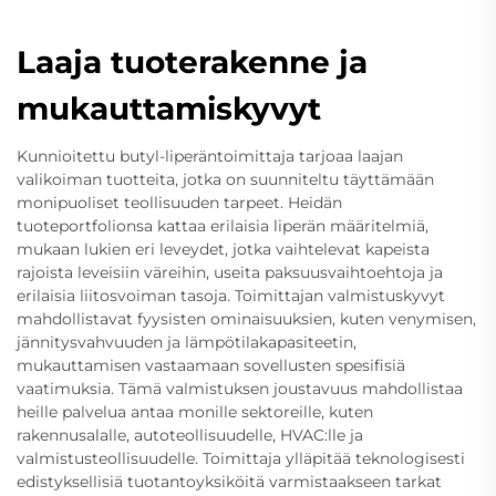
Laaja tuoterakenne ja
mukauttamiskyvyt
Kunnioitettu butyl-liperäntoimittaja tarjoaa laajan
valikoiman tuotteita, jotka on suunniteltu täyttämään
monipuoliset teollisuuden tarpeet. Heidän
tuoteportfolionsa kattaa erilaisia liperän määritelmiä,
mukaan lukien eri leveydet, jotka vaihtelevat kapeista
rajoista leveisiin väreihin, useita paksuusvaihtoehtoja ja
erilaisia liitosvoiman tasoja. Toimittajan valmistuskyvyt
mahdollistavat fyysisten ominaisuuksien, kuten venymisen,
jännitysvahvuuden ja lämpötilakapasiteetin,
mukauttamisen vastaamaan sovellusten spesifisiä
vaatimuksia. Tämä valmistuksen joustavuus mahdollistaa
heille palvelua antaa monille sektoreille, kuten
rakennusalalle, autoteollisuudelle, HVAC:lle ja
valmistusteollisuudelle. Toimittaja ylläpitää teknologisesti
edistyksellisiä tuotantoyksiköitä varmistaakseen tarkat