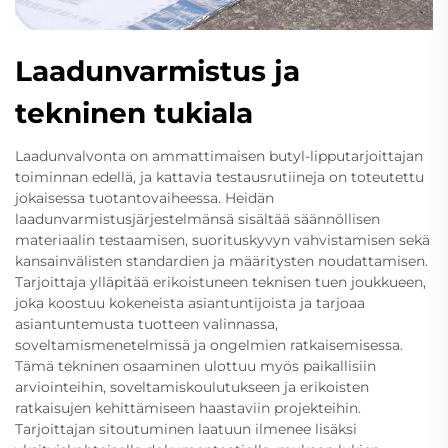
Laadunvarmistus ja
tekninen tukiala
Laadunvalvonta on ammattimaisen butyl-lipputarjoittajan
toiminnan edellä, ja kattavia testausrutiineja on toteutettu
jokaisessa tuotantovaiheessa. Heidän
laadunvarmistusjärjestelmänsä sisältää säännöllisen
materiaalin testaamisen, suorituskyvyn vahvistamisen sekä
kansainvälisten standardien ja määritysten noudattamisen.
Tarjoittaja ylläpitää erikoistuneen teknisen tuen joukkueen,
joka koostuu kokeneista asiantuntijoista ja tarjoaa
asiantuntemusta tuotteen valinnassa,
soveltamismenetelmissä ja ongelmien ratkaisemisessa.
Tämä tekninen osaaminen ulottuu myös paikallisiin
arviointeihin, soveltamiskoulutukseen ja erikoisten
ratkaisujen kehittämiseen haastaviin projekteihin.
Tarjoittajan sitoutuminen laatuun ilmenee lisäksi