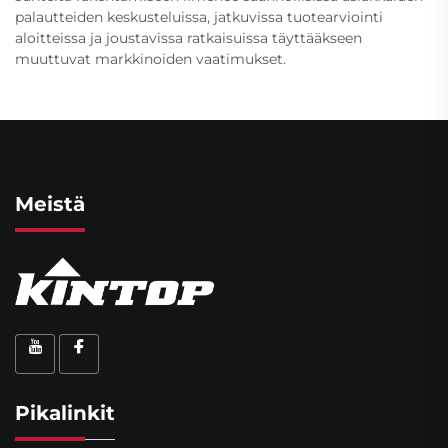
palautteiden keskusteluissa, jatkuvissa tuotearviointi
aloitteissa ja joustavissa ratkaisuissa täyttääkseen
muuttuvat markkinoiden vaatimukset.
Meistä
Pikalinkit