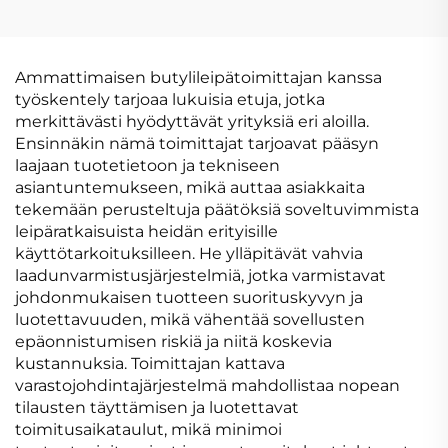
VEDENPITÄVÄ KALVO
BITUMEN
VEDENPITÄVÄ KALVO
Ammattimaisen butylileipätoimittajan kanssa
työskentely tarjoaa lukuisia etuja, jotka
merkittävästi hyödyttävät yrityksiä eri aloilla.
Ensinnäkin nämä toimittajat tarjoavat pääsyn
laajaan tuotetietoon ja tekniseen
asiantuntemukseen, mikä auttaa asiakkaita
tekemään perusteltuja päätöksiä soveltuvimmista
leipäratkaisuista heidän erityisille
käyttötarkoituksilleen. He ylläpitävät vahvia
laadunvarmistusjärjestelmiä, jotka varmistavat
johdonmukaisen tuotteen suorituskyvyn ja
luotettavuuden, mikä vähentää sovellusten
epäonnistumisen riskiä ja niitä koskevia
kustannuksia. Toimittajan kattava
varastojohdintajärjestelmä mahdollistaa nopean
tilausten täyttämisen ja luotettavat
toimitusaikataulut, mikä minimoi