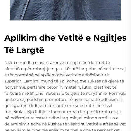
Aplikim dhe Vetitë e Ngjitjes
Të Largtë
Njëra e mëdha e avantazheve të saj të përdorimit të
afërshëm për mbrojtje nga uji është larg dhe përsëritë e saj
e rëndomtënë në aplikim dhe vetitë e adhësionit të
superior. Largimi mund të aplikohet me sukses në gjerë të
ndryshme, përfshirë betonin, metalin, lutin, plastiket të
fortuara me lif, dhe materiale të tjera të ndryshme. Formula
unike e saj përfshin promotorë të avancuara të adhësionit
që sigurojnë lidhje të forcante me substratin në nivel
molekular. Kjo lidhje e forçuar mban larg infiltrimin e ujit
në ndërmjet substratit dhe largimit, eliminon rrezikun e
delaminimit edhe në kushte të vështira. Vetitë e aftës së vet
në aplikim lejojnë një aplikim të thellë dhe të përbashkët,