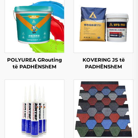
POLYUREA GRouting
KOVERING JS të
të PADHËNShEM
PADHËNShEM