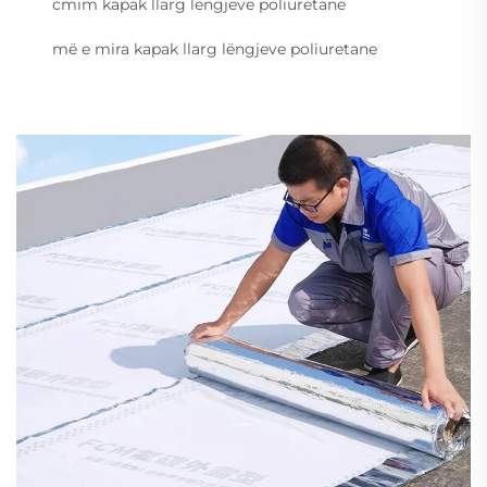
cmim kapak llarg lëngjeve poliuretane
më e mira kapak llarg lëngjeve poliuretane