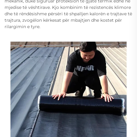
mekanik, duke siguruar proteksion të gjatë termik edhe në
mjedise të vështirave. Kjo kombinim të rezistencës klimore
dhe të rëndësishme përsëri të shpalljen kalorën e trajtave të
trajtura, zvogëlon kërkesat për mbajtjen dhe kostet për
rilargimin e tyre.