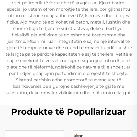
rrjet polimerik të fortë dhe të kryqëzuar. Kjo mbarimi
special jo vetëm ofron mbrojtje të thellera, por gjithashtu
ofron rezistencë ndaj radheteve UV, kjemeve dhe zbritjes
fizike. Ajo mund të aplikohet në beton, metali, lushtin dhe
shumë lloje të tjera të substracteve, duke u bërthyer
fleksibël për aplikime të ndjeshme të brendshme dhe
jashtme. Mbarimi ruan integritetin e saj në një interval të
gjerë të temperaturave dhe mund të mbajet kundër kushte
të largta pa të përdorë kapaciteten e saj të thellera. Vetitë e
saj të nivelimit të vetvet me siguri sigurojnë mbardhje të
glate dhe të njëformë, ndërkohë që natyra e tij e shpejtuar
për lindjen e saj lejon përfundimin e projektit të shpejtë.
Sistemi përfshin edhe promotorë të avancuara të
bashkëvënies që sigurojnë bashkëvjenje të gjatë me
substratin, duke mbyllur zbllokimin dhe infiltrimin e largut.
Produkte të Popullarizuar