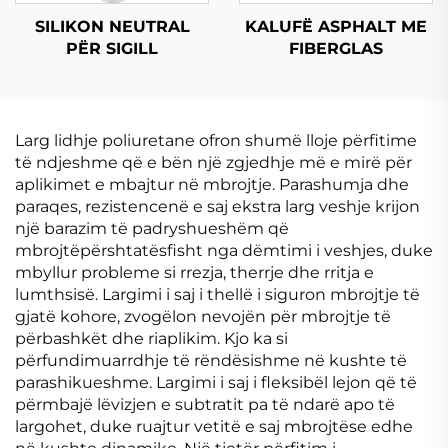
SILIKON NEUTRAL
KALUFË ASPHALT ME
PËR SIGILL
FIBERGLAS
Larg lidhje poliuretane ofron shumë lloje përfitime
të ndjeshme që e bën një zgjedhje më e mirë për
aplikimet e mbajtur në mbrojtje. Parashumja dhe
paraqes, rezistencenë e saj ekstra larg veshje krijon
një barazim të padryshueshëm që
mbrojtëpërshtatësfisht nga dëmtimi i veshjes, duke
mbyllur probleme si rrezja, therrje dhe rritja e
lumthsisë. Largimi i saj i thellë i siguron mbrojtje të
gjatë kohore, zvogëlon nevojën për mbrojtje të
përbashkët dhe riaplikim. Kjo ka si
përfundimuarrdhje të rëndësishme në kushte të
parashikueshme. Largimi i saj i fleksibël lejon që të
përmbajë lëvizjen e subtratit pa të ndarë apo të
largohet, duke ruajtur vetitë e saj mbrojtëse edhe