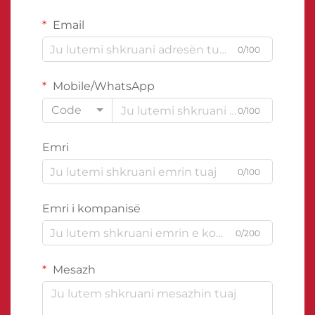
Email
0/100
Mobile/WhatsApp
Code
0/100
Emri
0/100
Emri i kompanisë
0/200
Mesazh