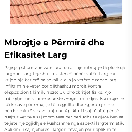
Mbrojtje e Përmirë dhe
Efikasitet Larg
Pajisja poliuretane vaterprof ofron një mbrojtje të plotë që
largohet larg thjeshtit rezistencë nëpër vatër. Largimi
krijon një barierë pa shkall, e cila jo vetëm e mban larg
infiltrimin e vatër por gjithashtu mbrojt kontra
ekspozicionit kimik, rrezet UV dhe zbritjet fizike. Kjo
mbrojtje me shumë aspekte zvogelhon ndjeshkormbjen e
kërkesave për mbajtje të rregullta dhe zgjeron jetin e
përdorimit të sipave trajtuar. Aplikimi i saj të aftë për të
ruajtur vetitë e saj mbrojtëse për periudha të gjerë bën sa
të jetë një zgjidhje e kushtshme nga aspekti largtermistik.
Aplikimi i saj njëherës i largon nevojën për riaplikim të