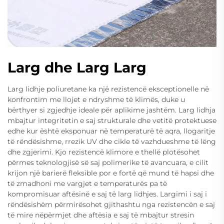
Larg dhe Larg Larg
Larg lidhje poliuretane ka një rezistencë eksceptionelle në
konfrontim me llojet e ndryshme të klimës, duke u
bërthyer si zgjedhje ideale për aplikime jashtëm. Larg lidhja
mbajtur integritetin e saj strukturale dhe vetitë protektuese
edhe kur është eksponuar në temperaturë të aqra, llogaritje
të rëndësishme, rrezik UV dhe cikle të vazhdueshme të lëng
dhe zgjerimi. Kjo rezistencë klimore e thellë plotësohet
përmes teknologjisë së saj polimerike të avancuara, e cilit
krijon një barierë fleksible por e fortë që mund të hapsi dhe
të zmadhoni me vargjet e temperaturës pa të
kompromisuar aftësinë e saj të larg lidhjes. Largimi i saj i
rëndësishëm përmirësohet gjithashtu nga rezistencën e saj
të mire nëpërmjet dhe aftësia e saj të mbajtur stresin