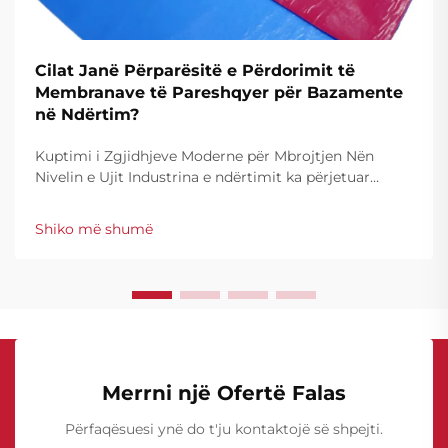
Cilat Janë Përparësitë e Përdorimit të
Membranave të Pareshqyer për Bazamente
në Ndërtim?
Kuptimi i Zgjidhjeve Moderne për Mbrojtjen Nën
Nivelin e Ujit Industrina e ndërtimit ka përjetuar
zhvillime të mëdha në teknologjinë e waterproofing-
ut, ku membranat e waterproofing-ut të garazhit janë
Shiko më shumë
bërë një gur themeli i mbrojtjes strukturore. ...
Merrni një Ofertë Falas
Përfaqësuesi ynë do t'ju kontaktojë së shpejti.