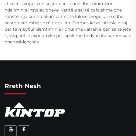
shpesh, zvogelizon koston për punë dhe minimizon
ndalimin e instalacioneve. Vetitë e saj të pafajshme dhe
rezistencja kontra akumulimit të luleve zvogelojnë edhe
koston për mbajtje të rregullta. Përmes kësaj, aftësia e saj
për të mbyllur dëmtimin e lidhur me vatrën e bën sa të jetë
një zgjedhje ekonomike për aplikime të dyfishta komerciale
dhe residençiale.
Rreth Nesh