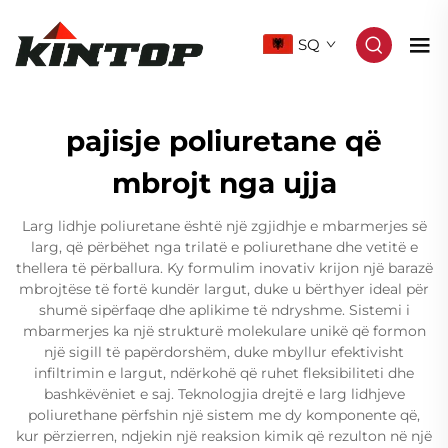
SQ
pajisje poliuretane që
mbrojt nga ujja
Larg lidhje poliuretane është një zgjidhje e mbarmerjes së
larg, që përbëhet nga trilatë e poliurethane dhe vetitë e
thellera të përballura. Ky formulim inovativ krijon një barazë
mbrojtëse të fortë kundër largut, duke u bërthyer ideal për
shumë sipërfaqe dhe aplikime të ndryshme. Sistemi i
mbarmerjes ka një strukturë molekulare unikë që formon
një sigill të papërdorshëm, duke mbyllur efektivisht
infiltrimin e largut, ndërkohë që ruhet fleksibiliteti dhe
bashkëvëniet e saj. Teknologjia drejtë e larg lidhjeve
poliurethane përfshin një sistem me dy komponente që,
kur përzierren, ndjekin një reaksion kimik që rezulton në një