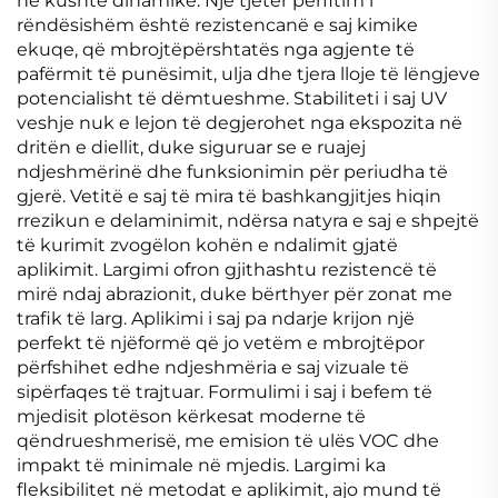
në kushte dinamike. Një tjetër përfitim i
rëndësishëm është rezistencanë e saj kimike
ekuqe, që mbrojtëpërshtatës nga agjente të
pafërmit të punësimit, ulja dhe tjera lloje të lëngjeve
potencialisht të dëmtueshme. Stabiliteti i saj UV
veshje nuk e lejon të degjerohet nga ekspozita në
dritën e diellit, duke siguruar se e ruajej
ndjeshmërinë dhe funksionimin për periudha të
gjerë. Vetitë e saj të mira të bashkangjitjes hiqin
rrezikun e delaminimit, ndërsa natyra e saj e shpejtë
të kurimit zvogëlon kohën e ndalimit gjatë
aplikimit. Largimi ofron gjithashtu rezistencë të
mirë ndaj abrazionit, duke bërthyer për zonat me
trafik të larg. Aplikimi i saj pa ndarje krijon një
perfekt të njëformë që jo vetëm e mbrojtëpor
përfshihet edhe ndjeshmëria e saj vizuale të
sipërfaqes të trajtuar. Formulimi i saj i befem të
mjedisit plotëson kërkesat moderne të
qëndrueshmerisë, me emision të ulës VOC dhe
impakt të minimale në mjedis. Largimi ka
fleksibilitet në metodat e aplikimit, ajo mund të