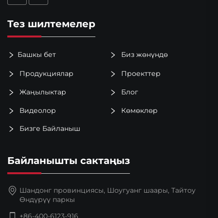
Тез шилтемелер
Башкы бет
Биз жөнүндө
Продукциялар
Проекттер
Жаңылыктар
Блог
Видеолор
Көмөклөр
Бизге Байланыш
Байланышты сактаңыз
Шандонг провинциясы, Шоугуанг шаары, Тайтоу
Өндүрүү паркы
+86-400-6123-916