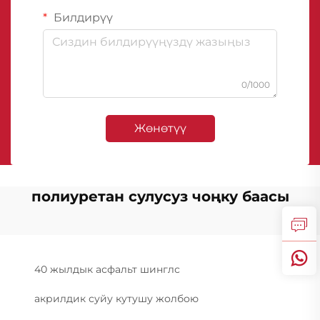
Билдирүү
0/1000
Жөнөтүү
полиуретан сулусуз чоңку баасы
40 жылдык асфальт шинглс
акрилдик суйу кутушу жолбою