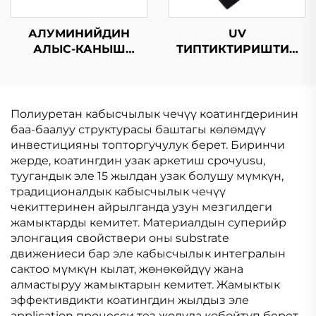
АЛУМИНИЙДИН
UV
АЛЫС-КАНЫШ
ТИПТИКТИРИШТИК
БИТУМ СУ
ОЗУ КОЛДОБОЛУУ
КАРАҢКЫТЧЫЛЫК
БИТУМДУК
МЕМБРАНАСЫ
СУРУНЧУККА
ЧЕКТИРУУ
Полиуретан кабысчылык чечүү коатингдеринин
МЕМБРАНАСЫ
баа-баалуу структурасы баштагы көлөмдүү
инвестицияны топторгучулук берет. Биринчи
жерде, коатингдин узак аркетиш срочуusu,
туугандык эле 15 жылдан узак болушу мүмкүн,
традиционалдык кабысчылык чечүү
чекиттеринен айрылганда узун мезгилдеги
жамыктарды кемитет. Материалдын суперийр
элонгация свойствери оны substrate
движениеси бар эле кабысчылык интегралын
сактоо мүмкүн кылат, жөнөкөйдүү жана
алмастыруу жамыктарын кемитет. Жамыктык
эффективдикти коатингдин жылдыз эле
application процесси тез жолуда көбөйтүп берет,