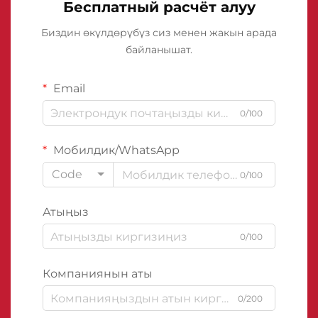
Бесплатный расчёт алуу
Биздин өкүлдөрүбүз сиз менен жакын арада
байланышат.
Email
0/100
Мобилдик/WhatsApp
Code
0/100
Атыңыз
0/100
Компаниянын аты
0/200