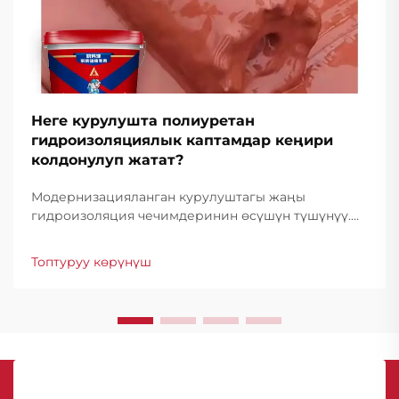
Неге курулушта полиуретан
гидроизоляциялык каптамдар кеңири
колдонулуп жатат?
Модернизацияланган курулуштагы жаңы
гидроизоляция чечимдеринин өсүшүн түшүнүү.
Өткөн жылдардан бери курулуш өнөр жайы
гидроизоляция технологиясында айрыкча
Топтуруу көрүнүш
өнүгүштү байкаган, анда полиуретан
гидроизоляциялык каптамдар пайда болгон...