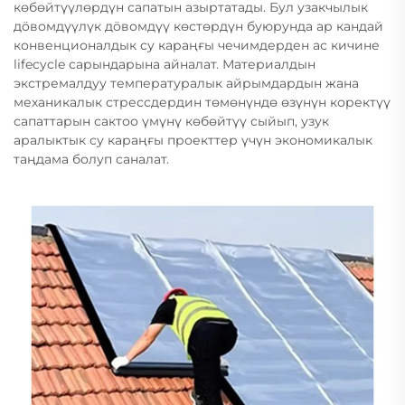
көбөйтүүлөрдүн сапатын азыртатады. Бул узакчылык
дöвомдүүлүк дöвомдүү көстөрдүн буюрунда ар кандай
конвенционалдык су караңғы чечимдерден ас кичине
lifecycle сарындарына айналат. Материалдын
экстремалдуу температуралык айрымдардын жана
механикалык стрессдердин төмөнүндө өзүнүн коректүү
сапаттарын сактоо үмүнү көбөйтүү сыйып, узук
аралыктык су караңғы проекттер үчүн экономикалык
таңдама болуп саналат.