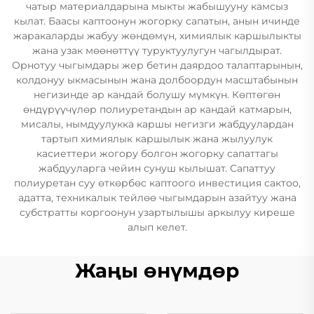
чатыр материалдарына мыкты жабышууну камсыз
кылат. Баасы каптоонун жогорку сапатын, анын ичинде
жаракаларды жабуу жөндөмүн, химиялык каршылыкты
жана узак мөөнөттүү туруктуулугун чагылдырат.
Орнотуу чыгымдары жер бетин даярдоо талаптарынын,
колдонуу ыкмасынын жана долбоордун масштабынын
негизинде ар кандай болушу мүмкүн. Көптөгөн
өндүрүүчүлөр полиуретандын ар кандай катмарын,
мисалы, нымдуулукка каршы негизги жабдуулардан
тартып химиялык каршылык жана жылуулук
касиеттери жогору болгон жогорку сапаттагы
жабдууларга чейин сунуш кылышат. Сапаттуу
полиуретан суу өткөрбөс каптоого инвестиция сактоо,
адатта, техникалык тейлөө чыгымдарын азайтуу жана
субстратты коргоонун узартылышы аркылуу киреше
алып келет.
Жаңы өнүмдөр