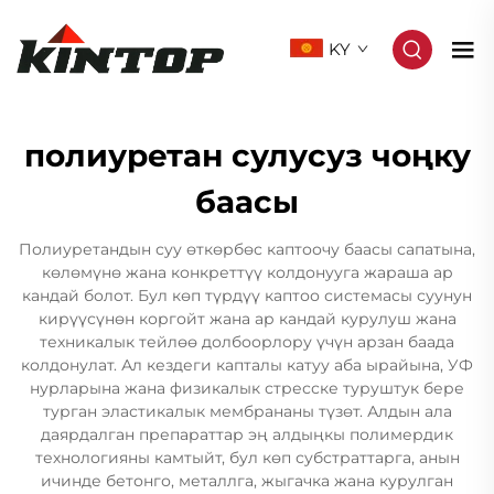
KY
полиуретан сулусуз чоңку
баасы
Полиуретандын суу өткөрбөс каптоочу баасы сапатына,
көлөмүнө жана конкреттүү колдонууга жараша ар
кандай болот. Бул көп түрдүү каптоо системасы суунун
кирүүсүнөн коргойт жана ар кандай курулуш жана
техникалык тейлөө долбоорлору үчүн арзан баада
колдонулат. Ал кездеги капталы катуу аба ырайына, УФ
нурларына жана физикалык стресске туруштук бере
турган эластикалык мембрананы түзөт. Алдын ала
даярдалган препараттар эң алдыңкы полимердик
технологияны камтыйт, бул көп субстраттарга, анын
ичинде бетонго, металлга, жыгачка жана курулган