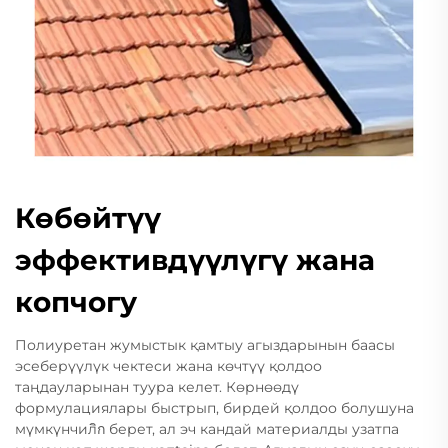
Көбөйтүү
эффективдүүлүгү жана
копчогу
Полиуретан жумыстык қамтыу агыздарынын баасы
эсеберүүлүк чектеси жана көчтүү қолдоо
таңдауларынан туура келет. Көрнөөдү
формулациялары быстрып, бирдей қолдоо болушуна
мүмкүнчилิก берет, ал эч кандай материалды узатпа