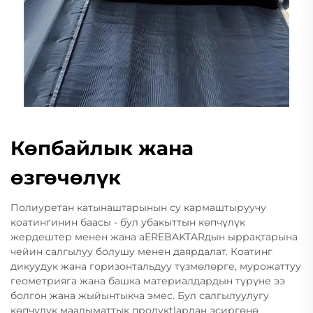
Көпбайлык жана
өзгөчөлүк
Полиуретан катынаштарынын су кармаштыруучу
коатингинин баасы - бул убакыттын көпчүлүк
жердештер менен жана аEREBAKTARдын ыррақтарына
чейин салгылуу болушу менен даярдалат. Коатинг
дикуудук жана горизонтальдуу түзмөлөрге, мурожаттуу
геометрияга жана башка материалдардын түрүне ээ
болгон жана жыйынтыкча эмес. Бул салгылуулугу
көпчүлүк маалыматтык продукtlардан эсиргөнө