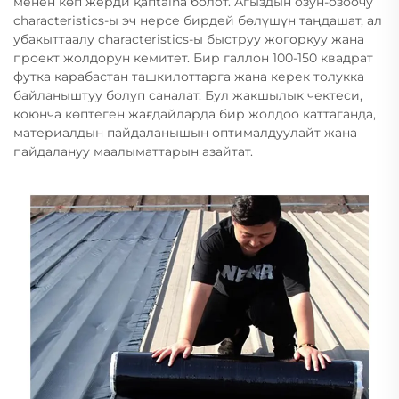
менен көп жерди қапtaina болот. Агыздын озун-озоочу
characteristics-ы эч нерсе бирдей бөлүшүн таңдашат, ал
убакыттаалу characteristics-ы быструу жогоркуу жана
проект жолдорун кемитет. Бир галлон 100-150 квадрат
футка карабастан ташкилоттарга жана керек толукка
байланыштуу болуп саналат. Бул жакшылык чектеси,
коюнча көптеген жағдайларда бир жолдоо каттаганда,
материалдын пайдаланышын оптималдуулайт жана
пайдалануу маалыматтарын азайтат.