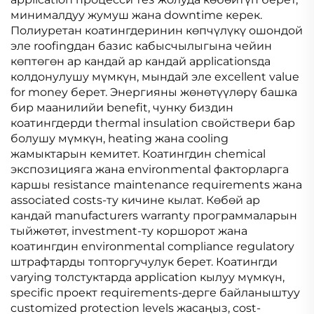
минималдуу жумуш жана downtime керек.
Полиуретан коатингдеринин көпчүлүкү ошондой
эле roofingдан базис кабысчылыгына чейин
көптөгөн ар кандай ар кандай applicationsда
колдонулушу мүмкүн, мындай эле excellent value
for money берет. Энергияны жөнөтүүлөрү башка
бир маанилийи benefit, чунку биздин
коатингдерди thermal insulation свойствери бар
болушу мүмкүн, heating жана cooling
жамыктарын кемитет. Коатингдин chemical
экспозицияга жана environmental факторларга
каршы resistance maintenance requirements жана
associated costs-ту кичине кылат. Көбөй ар
кандай manufacturers warranty программаларын
тыйжөтөт, investment-ту коршорот жана
коатингдин environmental compliance regulatory
штрафтарды топторгучулук берет. Коатингди
varying толстуктарда application кылуу мүмкүн,
specific проект requirements-дерге байланыштуу
customized protection levels жасаңыз, cost-