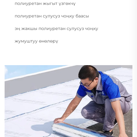
полиуретан жыгыт үзгөкчү
полиуретан сулусуз чоңку баасы
эң жакшы полиуретан сулусуз чоңку
жумуштуу өнөлөрү