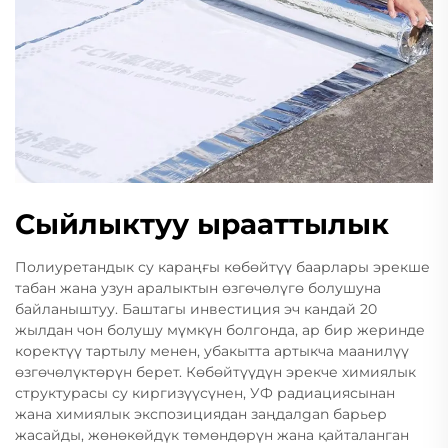
Сыйлыктуу ырааттылык
Полиуретандык су караңғы көбөйтүү баарлары эрекше
табан жана узун аралыктын өзгөчөлүгө болушуна
байланыштуу. Баштагы инвестиция эч кандай 20
жылдан чон болушу мүмкүн болгонда, ар бир жеринде
коректүү тартылу менен, убакытта артыкча маанилүү
өзгөчөлүктөрүн берет. Көбөйтүүдүн эрекче химиялык
структурасы су киргизүүсүнен, УФ радиациясынан
жана химиялык экспозициядан заңдалgan барьер
жасайды, жөнөкөйдүк төмөндөрүн жана қайталанган