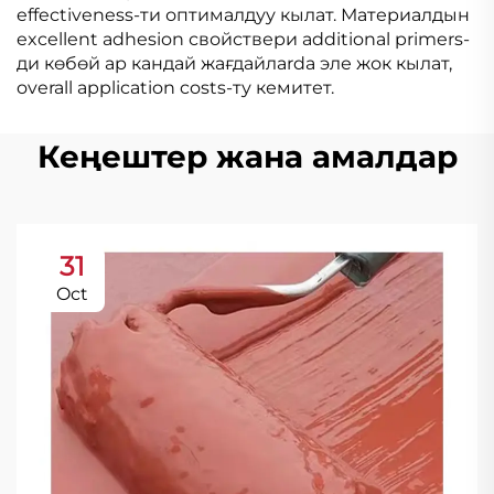
effectiveness-ти оптималдуу кылат. Материалдын
excellent adhesion свойствери additional primers-
ди көбөй ар кандай жағдайлarda эле жок кылат,
overall application costs-ту кемитет.
Кеңештер жана амалдар
31
Oct