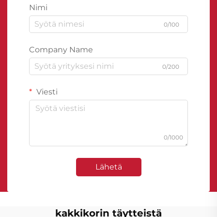
Nimi
0/100
Company Name
0/200
Viesti
0/1000
Lähetä
kakkikorin täytteistä