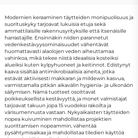
VEDENPITÄVÄ KALVO
Modernien keraaminen täytteiden monipuolisuus ja
suorituskyky tarjoavat lukuisia etuja sekä
ammattilaisille rakennusyrityksille että itsenäisille
harrastajille. Ensinnäkin niiden parannetut
vedenkestävyysominaisuudet vähentävät
huomattavasti alaolojen veden aiheuttamaa
vahinkoa, mikä tekee niistä ideaalisia kosteiksi
alueiksi kuten kylpyhuoneet ja keitinnot. Edistynyt
kaava sisältää antimikrobiaalisia aineita, jotka
estävät aktiivisesti makkaran ja mildewin kasvua,
varmistamalla pitkän aikavälin hygienia- ja ulkonäön
säilymisen. Nämä tuotteet osoittavat
poikkeuksellista kestävyyttä, ja monet valmistajat
tarjoavat takuun jopa 15 vuodeksi rakoilta ja
värisumennusta vastaan. Nykyaikaisten täytteiden
nopea kuivuminen mahdollistaa projektien
suorittamisen nopeammin, vähentää
pysähtymisaikaa ja mahdollistaa tiledien käyttöä