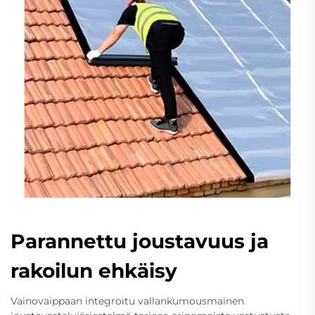
Parannettu joustavuus ja
rakoilun ehkäisy
Vainovaippaan integroitu vallankumousmainen