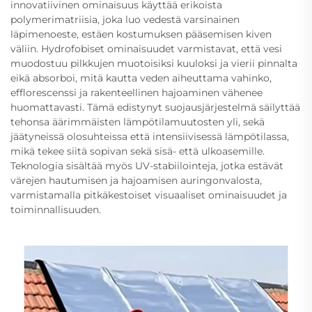
innovatiivinen ominaisuus käyttää erikoista
polymerimatriisia, joka luo vedestä varsinainen
läpimenoeste, estäen kostumuksen pääsemisen kiven
väliin. Hydrofobiset ominaisuudet varmistavat, että vesi
muodostuu pilkkujen muotoisiksi kuuloksi ja vierii pinnalta
eikä absorboi, mitä kautta veden aiheuttama vahinko,
efflorescenssi ja rakenteellinen hajoaminen vähenee
huomattavasti. Tämä edistynyt suojausjärjestelmä säilyttää
tehonsa äärimmäisten lämpötilamuutosten yli, sekä
jäätyneissä olosuhteissa että intensiivisessä lämpötilassa,
mikä tekee siitä sopivan sekä sisä- että ulkoasemille.
Teknologia sisältää myös UV-stabiilointeja, jotka estävät
värejen hautumisen ja hajoamisen auringonvalosta,
varmistamalla pitkäkestoiset visuaaliset ominaisuudet ja
toiminnallisuuden.