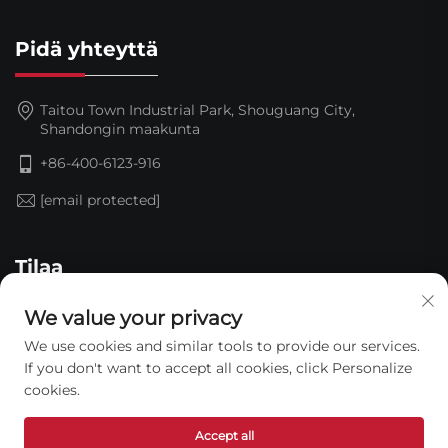
Pidä yhteyttä
Taitou Town Industrial Park, Shouguang City,
Shandongin maakunta
+86-400-6123-916
[email protected]
Tilaa
We value your privacy
We use cookies and similar tools to provide our services.
If you don't want to accept all cookies, click Personalize
cookies.
Accept all
Tekijänoikeus © 2026 Shandong Jinding Waterproof