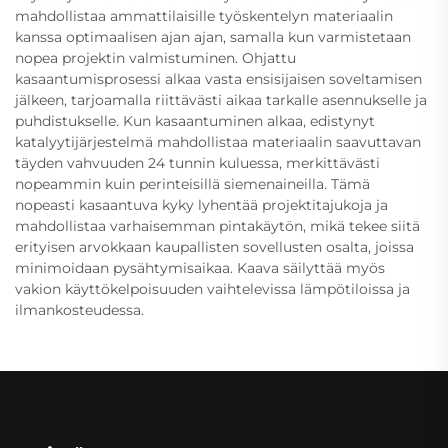
mahdollistaa ammattilaisille työskentelyn materiaalin
kanssa optimaalisen ajan ajan, samalla kun varmistetaan
nopea projektin valmistuminen. Ohjattu
kasaantumisprosessi alkaa vasta ensisijaisen soveltamisen
jälkeen, tarjoamalla riittävästi aikaa tarkalle asennukselle ja
puhdistukselle. Kun kasaantuminen alkaa, edistynyt
katalyytijärjestelmä mahdollistaa materiaalin saavuttavan
täyden vahvuuden 24 tunnin kuluessa, merkittävästi
nopeammin kuin perinteisillä siemenaineilla. Tämä
nopeasti kasaantuva kyky lyhentää projektitajukoja ja
mahdollistaa varhaisemman pintakäytön, mikä tekee siitä
erityisen arvokkaan kaupallisten sovellusten osalta, joissa
minimoidaan pysähtymisaikaa. Kaava säilyttää myös
vakion käyttökelpoisuuden vaihtelevissa lämpötiloissa ja
ilmankosteudessa.