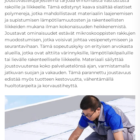
joustovastelujärjestelmä tarjoaa erinomaista vastustusta
rakoille ja liikkeelle. Tämä edistynyt kaava sisältää elastiset
polymereja, jotka mahdollistavat materiaalin laajenemisen
ja supistumisen lämpötilamuutosten ja rakenteellisten
liikkeiden mukana ilman kokonaisuuden heikkenemistä.
Joustavat ominaisuudet estävät mikroskooppisten rakkujen
muodostumisen, jotka voisivat johtaa vesipenetymiseen ja
seurantavihaan. Tämä sopeutuskyky on erityisen arvokasta
alueilla, jotka ovat alttiita värinnyksille, lämpötilakilpailuille
tai lievälle rakenteelliselle liikkeelle. Materiaali säilyttää
joustovuutensa koko palveluetelönsä ajan, varmistamalla
jatkuvan suojan ja vakauden. Tämä parannettu joustavuus
edistää myös tuotteen kestovuutta, vähentämällä
huoltotarpeita ja korvaustiheyttä.