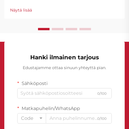
on nähnyt merkittäviä edistysaskelia
vesitiiviysteknologiassa, ja kellarien vesitiiviyskalvot
Näytä lisää
ovat nousseet rakenteellisen suojauksen
kulmakiveksi...
Hanki ilmainen tarjous
Edustajamme ottaa sinuun yhteyttä pian.
Sähköposti
0/100
Matkapuhelin/WhatsApp
Code
0/100