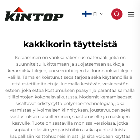
FI
kakkikorin täytteistä
Keraaminen on vankka rakennusmateriaali, joka on
suunniteltu lukittamaan ja suojatsemaan aukkoja
keramiikkatiilejen, porseerintiilejen tai luonnonkivitiilejen
välillä. Tämä erikoistunut seos tarjoaa sekä käytännöllisiä
että estetiikoita etuja, luomalla kestävän, vesienestön
esteen, joka estää kostumuksen pääsyn ja parantaa samalla
tiilipintojen kokonaisvaikutusta. Modernit keraamiseoset
sisältävät edistynyttä polymeertechnologiaa, joka
varmistaa ylivoimaisen kiinnityksen, joustavuuden sekä
vastustuksen rakoilleminen, saastumiselle ja makkujen
kasvulle. Tuote on saatavilla monissa versioissa, jotka
sopivat erilaisiin ympäristöihin asukaspuolustiloista
kaupallisiin keittohuoneisiin asti, ja sitä voidaan käyttää