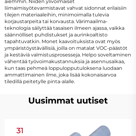
aiemmin. Niiden ylivoimaiset
liimaimisyötevarmistavat vahvat sidonnat erilaisiin
tilejen materiaaleihin, minimoimalla tulevia
korjaustarpeita tai korvausta. Värimaailma-
teknologia säilyttää tasaisen ilmeen ajassa, vaikka
säännölliset puhdistukset ja aurinkoaltisto
tapahtuvatkin. Monet kaavoituksista ovat myös
ympäristöystävällisiä, joilla on matalat VOC-päästöt
ja kestäviä valmistusprosesseja. Helpo soveltaminen
vähentää työvoimakustannuksia ja asennusaikaa,
kun taas pehmeä loppulopputuloksena luodaan
ammattimainen ilme, joka lisää kokonaisarvoa
tiledillä peitetylle pinta-alalle.
Uusimmat uutiset
31