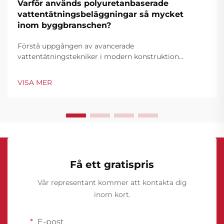
Varför används polyuretanbaserade
vattentätningsbeläggningar så mycket
inom byggbranschen?
Förstå uppgången av avancerade
vattentätningstekniker i modern konstruktion
Byggbranschen har under de senaste decennierna
sett en märkbar omvandling inom
VISA MER
vattentätningsteknologier, där polyuretanvattentäta
beläggningar har blivit en central del av strukturell
skyddslösning...
Få ett gratispris
Vår representant kommer att kontakta dig
inom kort.
E-post