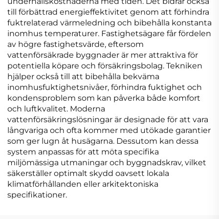
underhållskostnaderna med tiden. Det bidrar också
till förbättrad energieffektivitet genom att förhindra
fuktrelaterad värmeledning och bibehålla konstanta
inomhus temperaturer. Fastighetsägare får fördelen
av högre fastighetsvärde, eftersom
vattenförsäkrade byggnader är mer attraktiva för
potentiella köpare och försäkringsbolag. Tekniken
hjälper också till att bibehålla bekväma
inomhusfuktighetsnivåer, förhindra fuktighet och
kondensproblem som kan påverka både komfort
och luftkvalitet. Moderna
vattenförsäkringslösningar är designade för att vara
långvariga och ofta kommer med utökade garantier
som ger lugn åt husägarna. Dessutom kan dessa
system anpassas för att möta specifika
miljömässiga utmaningar och byggnadskrav, vilket
säkerställer optimalt skydd oavsett lokala
klimatförhållanden eller arkitektoniska
specifikationer.