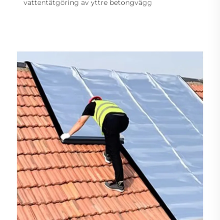
vattentätgöring av yttre betongvägg