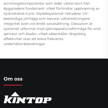
avrinningskomponenter som leder vatten bort från
byggnadens fundament, vilket förhindrar upphopning av
hydrostatisk tryck. Skyddssystemet inkluderar UV-
beständiga yttillägg som bevarar vattentätningens
integritet även vid direkt solutsättning. Dessutom är
systemet utformat med självreparationsförmåga för små
sprickor och skador, vilket säkerställer långsiktig
effektivitet utan att kräva frekventa
underhållsinblandningar.
Om oss