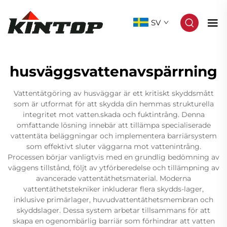
SV
husväggsvattenavspärrning
Vattentätgöring av husväggar är ett kritiskt skyddsmått
som är utformat för att skydda din hemmas strukturella
integritet mot vatten.skada och fuktintrång. Denna
omfattande lösning innebär att tillämpa specialiserade
vattentäta beläggningar och implementera barriärsystem
som effektivt sluter väggarna mot vattenintrång.
Processen börjar vanligtvis med en grundlig bedömning av
väggens tillstånd, följt av ytförberedelse och tillämpning av
avancerade vattentäthetsmaterial. Moderna
vattentäthetstekniker inkluderar flera skydds-lager,
inklusive primärlager, huvudvattentäthetsmembran och
skyddslager. Dessa system arbetar tillsammans för att
skapa en ogenombärlig barriär som förhindrar att vatten