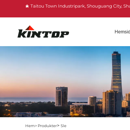
Taitou Town Industripark, Shouguang City, S
Hemsi
>
Hem>
Produkter
Sle