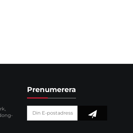
Prenumerera
rk,
dong-