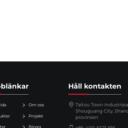
blänkar
Håll kontakten
Taitou Town Industripa
ida
Om oss
Shouguang City, Shan
ukter
Projekt
provinsen
ter
Blogg
+86-400-6123-916