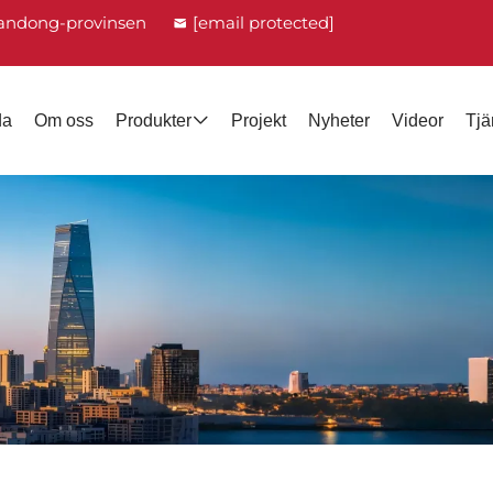
handong-provinsen
[email protected]
da
Om oss
Produkter
Projekt
Nyheter
Videor
Tjä