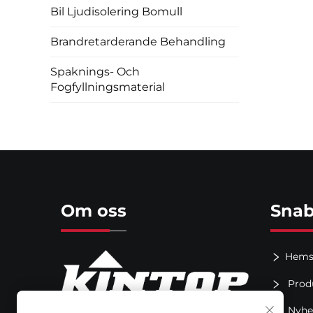
Bil Ljudisolering Bomull
Brandretarderande Behandling
Spaknings- Och
Fogfyllningsmaterial
Om oss
Snab
Hems
Prod
Nyhe