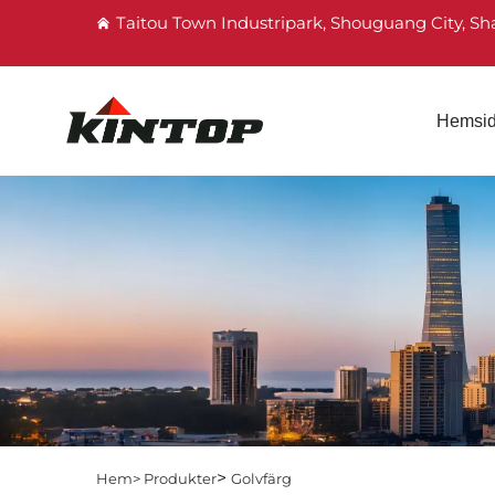
Taitou Town Industripark, Shouguang City, S
Hemsi
>
Hem>
Produkter
Golvfärg