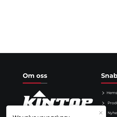
Om oss
Snab
Hems
Prod
Nyhe