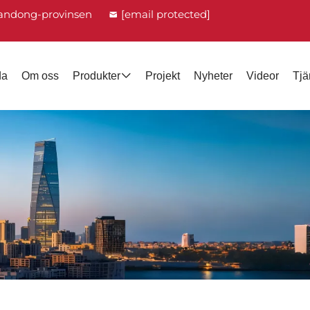
handong-provinsen
[email protected]
da
Om oss
Produkter
Projekt
Nyheter
Videor
Tjä