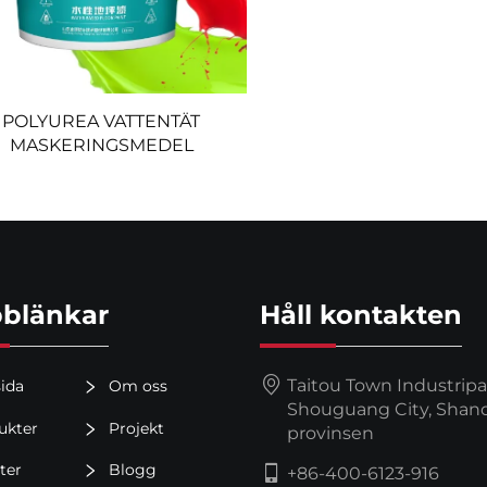
POLYUREA VATTENTÄT
MASKERINGSMEDEL
blänkar
Håll kontakten
Taitou Town Industripa
ida
Om oss
Shouguang City, Shan
ukter
Projekt
provinsen
ter
Blogg
+86-400-6123-916