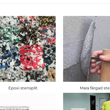
Epoxi stensplit
Mara färgad st