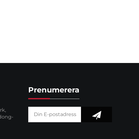
Prenumerera
rk,
dong-