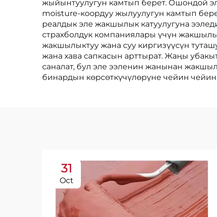
жыйынтуулугун камтып берет. Ошондой эле
moisture-коордуу жылуулугун камтып бере
реалдык эле жакшылык катуулугуна ээледи
страхболдук компаниялары үчүн жакшылык
жакшылыктуу жана суу киргизүүсүн тута
жана хава сапкасын арттырат. Жаңы убак
саналат, бул эле ээленин жанынан жакшыл
бинардын көрсөткүчүлөрүне чейин чейин
31
Oct