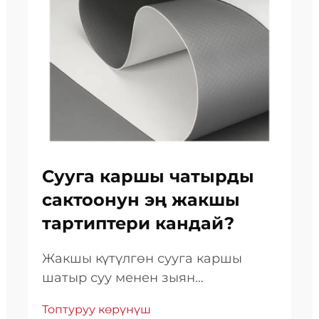
Сууга каршы чатырды
сактоонун эң жакшы
тартиптери кандай?
Жакшы күтүлгөн сууга каршы
шатыр суу менен зыян
келтирилүүгө каршы биринчи чег
Топтуруу көрүнүш
аралык болуп саналат, имараттын