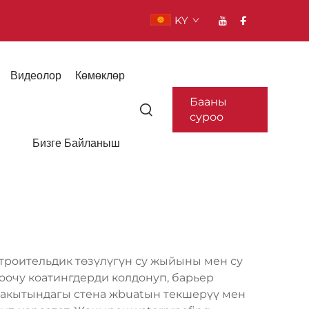
KY
Видеолор
Көмөклөр
Бааны
суроо
Бизге Байланыш
троительдик төзүлүгүн су жыйыны мен су
гоочу коатингдерди колдонуп, барьер
убакытындагы стена жbuatын текшерүү мен