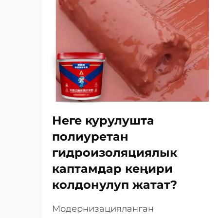
Неге курулушта
полиуретан
гидроизоляциялык
каптамдар кеңири
колдонулуп жатат?
Модернизацияланган