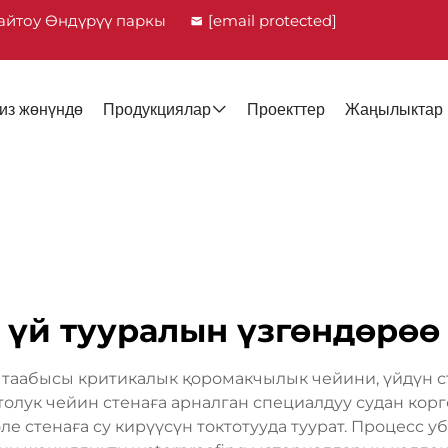
айтоу Өндүрүү паркы
[email protected]
из жөнүндө
Продукциялар
Проекттер
Жаңылыктар
үй тууралын үзгөндөрөө
у таабысы критикалык қоромакчылык чейини, үйдүн с
толук чейин стенаға арналган специалдуу судан кор
 стенаға су кирүүсүн токтотууда туурат. Процесс 