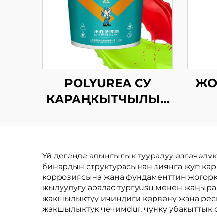
POLYUREA СУ
ЖО
КАРАҢКЫТЧЫЛЫК
ЖЫЛТЫРМАК
Үй дегенде алынгылык тууралуу өзгөчөлүк
бинардын структурасынан зиянга жуп карш
коррозиясына жана фундаменттин жогорку
жылуулугу аралас тургуusu менен жаңыраа
жакшылыктуу ичиндиги көрвөнү жана респ
жакшылыктук чечимdur, чунку убакыттык с