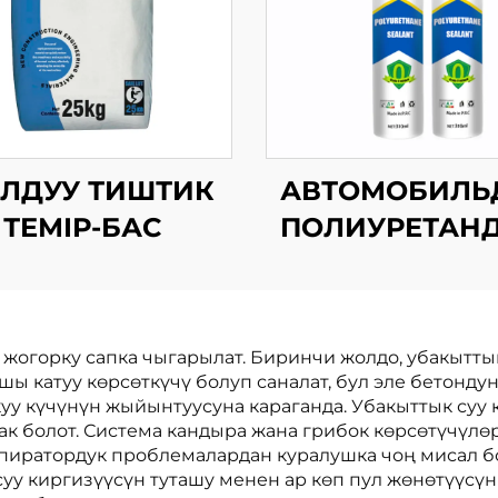
ЛДУУ ТИШТИК
АВТОМОБИЛЬ
ТЕМІР-БАС
ПОЛИУРЕТАН
ЗАПОЛНИТЕ
 жогорку сапка чыгарылат. Биринчи жолдо, убакытты
ы катуу көрсөткүчү болуп саналат, бул эле бетонд
у күчүнүн жыйынтуусуна караганда. Убакыттык суу
к болот. Система кандыра жана грибок көрсөтүчүлөр
иратордук проблемалардан куралушка чоң мисал бо
уу киргизүүсүн туташу менен ар көп пул жөнөтүүсүн