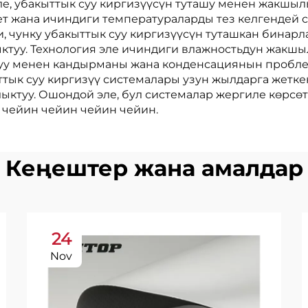
, убакыттык суу киргизүүсүн туташу менен жакшылык
т жана ичиндиги температураларды тез келгендей с
, чунку убакыттык суу киргизүүсүн туташкан бинар
туу. Технология эле ичиндиги влажностьдун жакшы
шуу менен кандырманы жана конденсациянын пробле
ыттык суу киргизүү системалары узун жылдарга жетк
ыктуу. Ошондой эле, бул системалар жергиле көрсө
 чейин чейин чейин чейин.
Кеңештер жана амалдар
24
Nov