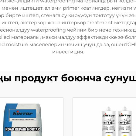
ин жеңилдикти waterproofing материалдарын колдон
 менен иштешет, ал эми primer коатингдер, негизги
р бирге иштеп, стенаға су кирүүсүн токтотуу үчүн э
 иштеп, экстерьор жана интерьор treatment методт
ионалдуу waterproofing чейини бир нече техникадан т
lied материалы, максималдуу эффективдикке ээ болг
und moisture маселелерин чечиш учун да ээ, ошентCH
инвестиция.
ы продукт боюнча суну