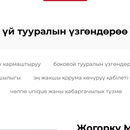
үй тууралын үзгөндөрөө
су кармаштыруу
боковой тууралын үзгөндө
ршылыгы
эң жакшы қорума көчүрүү қабілеті 
чөлпө unique жаны кабаргачылык түзмө
Жогорку М