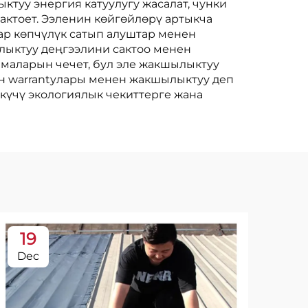
туу энергия катуулугу жасалат, чунки
актоет. Ээленин көйгөйлөрү артыкча
лар көпчүлүк сатып алуштар менен
лыктуу деңгээлини сактоо менен
маларын чечет, бул эле жакшылыктуу
ен warrantyлары менен жакшылыктуу деп
ткүчү экологиялык чекиттерге жана
19
1
Dec
De