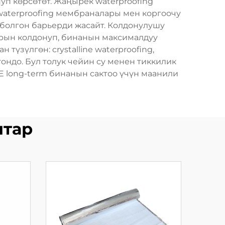
уп көрсөтөт. Жаңырек waterproofing
 waterproofing мембраналары мен коргоочу
э болгон барьерди жасайт. Колдонулушу
арын колдонуп, бинанын максималдуу
үзүлгөн: crystalline waterproofing,
ондо. Бул толук чейин су менен тиккилик
E long-term бинанын сактоо үчүн маанили
штар