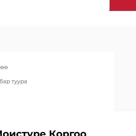
рөө
бар туура
оистуре Қоргоо