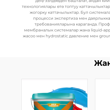
деңгээлдөөден башталат, андан кий
технологиялары өтө топтуу каттачылыктар
жогорку каттачылыктар. Бул системала
процесси экспертиза мен даярлыкка
требованияларына караганда. Профес
мембраналык системалар жана liquid-app
жасоо мен hydrostatic давление мен gro
Жаң