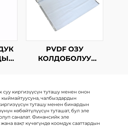
ДУК
PVDF ОЗУ
ДЫК
КОЛДОБОЛУУ
ЛЬ
БИТУМДУК
СУРУНЧУККА
ЧЕКТИРУУ
к суу киргизүүсүн туташу менен онон
МЕМБРАНАСЫ
ун кыймайтуусуна, чалбыздардын
 киргизүүсүн туташу менен бинардын
үнүн көбөйтүлүүсүн туташат, бул эле
луп саналат. Финансийк эле
 жана вақт күчөгүндө коомдук сааттардын