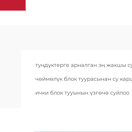
туңдүктерге арналган эң жакшы 
чөймөлүк блок туурасынан су ка
ички блок тууынын үзгөчө суйлоо