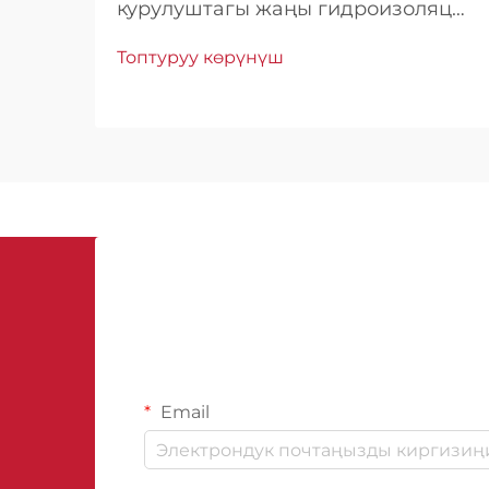
курулуштагы жаңы гидроизоляция
чечимдеринин өсүшүн түшүнүү.
Топтуруу көрүнүш
Өткөн жылдардан бери курулуш
өнөр жайы гидроизоляция
технологиясында айрыкча
өнүгүштү байкаган, анда
полиуретан гидроизоляциялык
каптамдар пайда болгон...
Email