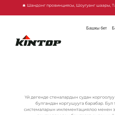
Шандонг провинциясы, Шоугуанг шаары, Т
Башкы бет
Б
Үй дегенде стеналардын судан коргоолу
булгандан коргушууга барабар. Бул 
системаларын имлементациялоо менен эле