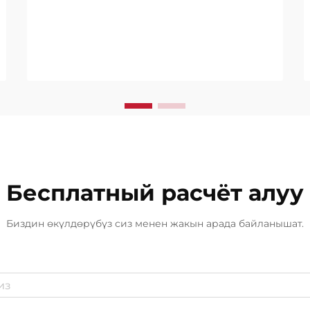
конструкциялык бүтүндүгүн жана
ички мейкиндиктерин коргойт.
Сиз коммерциялык имарат,
өндүрүштүк булак же жашоо үйүн
башкарып турсаңыз да...
Бесплатный расчёт алуу
Биздин өкүлдөрүбүз сиз менен жакын арада байланышат.