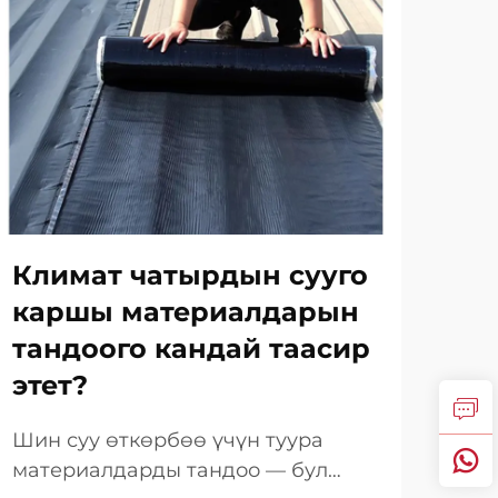
Климат чатырдын сууго
Ба
каршы материалдарын
ар
тандоого кандай таасир
те
этет?
су
ка
Шин суу өткөрбөө үчүн туура
кө
материалдарды тандоо — бул