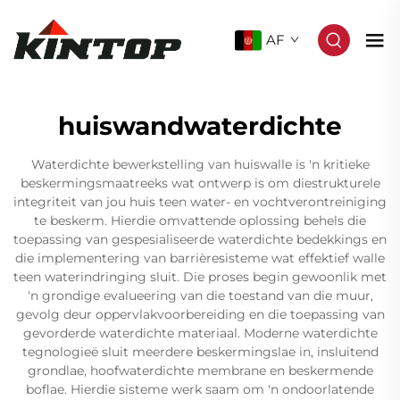
AF
huiswandwaterdichte
Waterdichte bewerkstelling van huiswalle is 'n kritieke
beskermingsmaatreeks wat ontwerp is om diestrukturele
integriteit van jou huis teen water- en vochtverontreiniging
te beskerm. Hierdie omvattende oplossing behels die
toepassing van gespesialiseerde waterdichte bedekkings en
die implementering van barrièresisteme wat effektief walle
teen waterindringing sluit. Die proses begin gewoonlik met
'n grondige evalueering van die toestand van die muur,
gevolg deur oppervlakvoorbereiding en die toepassing van
gevorderde waterdichte materiaal. Moderne waterdichte
tegnologieë sluit meerdere beskermingslae in, insluitend
grondlae, hoofwaterdichte membrane en beskermende
boflae. Hierdie sisteme werk saam om 'n ondoorlatende