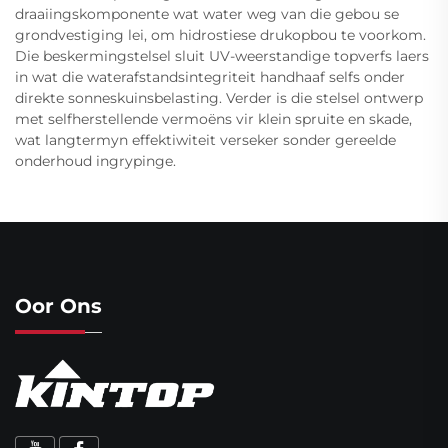
draaiingskomponente wat water weg van die gebou se
grondvestiging lei, om hidrostiese drukopbou te voorkom.
Die beskermingstelsel sluit UV-weerstandige topverfs laers
in wat die waterafstandsintegriteit handhaaf selfs onder
direkte sonneskuinsbelasting. Verder is die stelsel ontwerp
met selfherstellende vermoëns vir klein spruite en skade,
wat langtermyn effektiwiteit verseker sonder gereelde
onderhoud ingrypinge.
Oor Ons