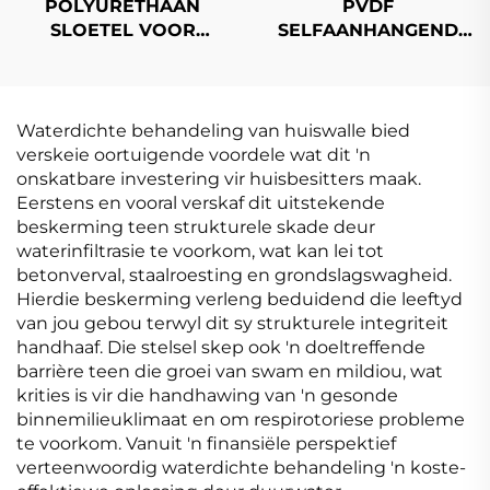
POLYURETHAAN
PVDF
SLOETEL VOOR
SELFAANHANGEND
MOTORVOERTUIGE
BITUMEN
WATERDichte
MEMBRAN
Waterdichte behandeling van huiswalle bied
verskeie oortuigende voordele wat dit 'n
onskatbare investering vir huisbesitters maak.
Eerstens en vooral verskaf dit uitstekende
beskerming teen strukturele skade deur
waterinfiltrasie te voorkom, wat kan lei tot
betonverval, staalroesting en grondslagswagheid.
Hierdie beskerming verleng beduidend die leeftyd
van jou gebou terwyl dit sy strukturele integriteit
handhaaf. Die stelsel skep ook 'n doeltreffende
barrière teen die groei van swam en mildiou, wat
krities is vir die handhawing van 'n gesonde
binnemilieuklimaat en om respirotoriese probleme
te voorkom. Vanuit 'n finansiële perspektief
verteenwoordig waterdichte behandeling 'n koste-