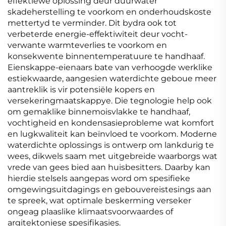
effektiewe oplossing deur duurwater
skadeherstelling te voorkom en onderhoudskoste
mettertyd te verminder. Dit bydra ook tot
verbeterde energie-effektiwiteit deur vocht-
verwante warmteverlies te voorkom en
konsekwente binnentemperatuure te handhaaf.
Eienskappe-eienaars bate van verhoogde werklike
estiekwaarde, aangesien waterdichte geboue meer
aantreklik is vir potensiële kopers en
versekeringmaatskappye. Die tegnologie help ook
om gemaklike binnemoisvlakke te handhaaf,
vochtigheid en kondensasieprobleme wat komfort
en lugkwaliteit kan beïnvloed te voorkom. Moderne
waterdichte oplossings is ontwerp om lankdurig te
wees, dikwels saam met uitgebreide waarborgs wat
vrede van gees bied aan huisbesitters. Daarby kan
hierdie stelsels aangepas word om spesifieke
omgewingsuitdagings en gebouvereistesings aan
te spreek, wat optimale beskerming verseker
ongeag plaaslike klimaatsvoorwaardes of
argitektoniese spesifikasies.