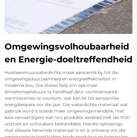
Omgewingsvolhoubaarheid
en Energie-doeltreffendheid
Huisteenmuurwaterdichte maak aansienlik by tot die
omgewingsduurzaamheid en energieëffektiwiteit in
moderne bou. Die stelsel help om optimale
binnetemperatuure te handhaaf deur vochtverwante
warmteverlies te voorkom, wat kan lei tot aansienlike
energibespare oor die jaar. Die waterdichte materiaal wat
gebruik word is steeds meer omgewingsvriendelik, met
baie vervaardigers wat nou produkte aanbied met lae VOC-
uitstoot en volhoubare bestanddele. Hierdie oplossings
sluit dikwels herwinde materiaal in en is ontwerp om die
omgewingsinvloed tydens beide produksie en toepassing