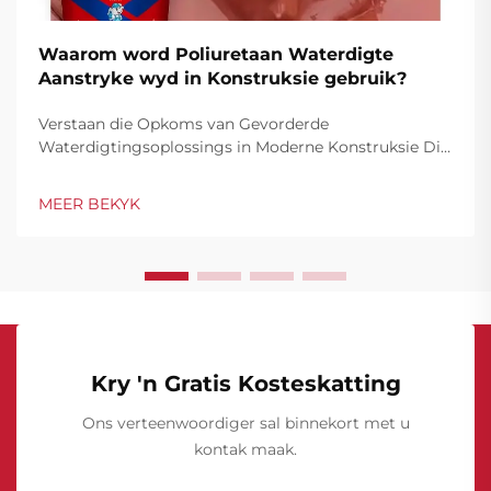
Waarom word Poliuretaan Waterdigte
Aanstryke wyd in Konstruksie gebruik?
Verstaan ​​die Opkoms van Gevorderde
Waterdigtingsoplossings in Moderne Konstruksie Die
boubedryf het 'n opmerklike transformasie in
waterdigtingstegnologieë in die afgelope dekades
MEER BEKYK
beleef, met poliuretaan waterdigte aanstryke wat
uitkom as ...
Kry 'n Gratis Kosteskatting
Ons verteenwoordiger sal binnekort met u
kontak maak.