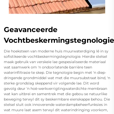
Geavanceerde
Vochtbeskermingstegnologi
Die hoeksteen van moderne huis muurwaterdiging lê in sy
sofistikeerde vochtbeskermingstegnologie. Hierdie stelsel
maak gebruik van verskeie lae gespesialiseerde materiaal
wat saamwerk om 'n ondoorlatende barrière teen
waterinfiltrasie te skep. Die tegnologie begin met 'n diep-
dringende grondmiddel wat met die muursubstraat bind, 'n
sterke grondslag skeppend vir volgende lae. Dit word
gevolg deur 'n hoë-werkverrigtingwaterdichte membraan
wat kan uitbrei en samentrek met die gebou se natuurlike
beweging terwyl dit sy beskermbare eienskappe behou. Die
stelsel sluit ook innoverende waterdampbeheerfunksies in
wat muure laat asem terwyl dit waterindringing voorkom,