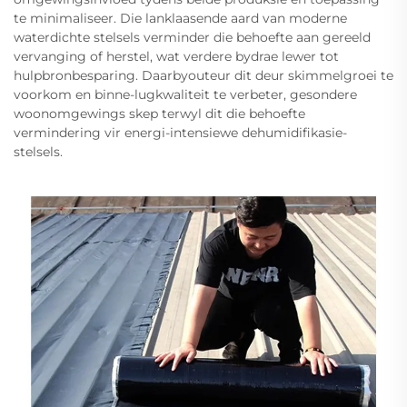
te minimaliseer. Die lanklaasende aard van moderne
waterdichte stelsels verminder die behoefte aan gereeld
vervanging of herstel, wat verdere bydrae lewer tot
hulpbronbesparing. Daarbyouteur dit deur skimmelgroei te
voorkom en binne-lugkwaliteit te verbeter, gesondere
woonomgewings skep terwyl dit die behoefte
vermindering vir energi-intensiewe dehumidifikasie-
stelsels.