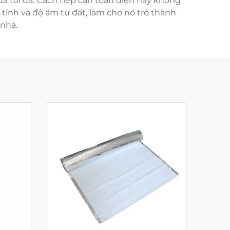
 tối đa. Cách tiếp cận toàn diện này không
 tĩnh và độ ẩm từ đất, làm cho nó trở thành
 nhà.