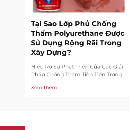
Tại Sao Lớp Phủ Chống
Thấm Polyurethane Được
Sử Dụng Rộng Rãi Trong
Xây Dựng?
Hiểu Rõ Sự Phát Triển Của Các Giải
Pháp Chống Thấm Tiên Tiến Trong
Xây Dựng Hiện Đại Ngành xây dựng
Xem Thêm
đã chứng kiến sự chuyển biến đáng
kể trong công nghệ chống thấm
suốt những thập kỷ qua, khi lớp phủ
chống thấm polyurethane ngày
càng khẳng định vị thế là giải pháp
hàng đầu...