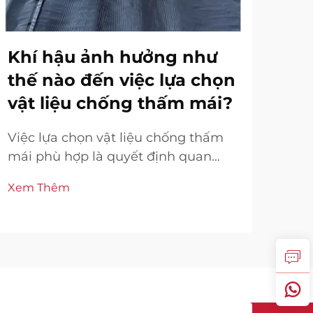
Khí hậu ảnh hưởng như
Cá
thế nào đến việc lựa chọn
Th
vật liệu chống thấm mái?
Ch
Nh
Việc lựa chọn vật liệu chống thấm
mái phù hợp là quyết định quan
Nhà
trọng trực tiếp ảnh hưởng đến tuổi
độ 
Xem Thêm
thọ, hiệu suất và tính kinh tế của
bắn
Xem
bất kỳ công trình xây dựng nào.
các 
Điều kiện khí hậu đóng vai trò là
nhữ
yếu tố chính quyết định trong việc
trọ
lựa chọn này.
tắm
rào
hại 