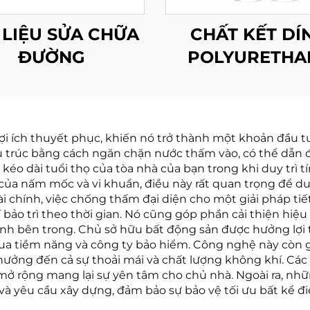
 LIỆU SỬA CHỮA
CHẤT KẾT DÍ
ĐƯỜNG
POLYURETHA
CHO Ô TÔ
 ích thuyết phục, khiến nó trở thành một khoản đầu tư 
 cấu trúc bằng cách ngăn chặn nước thấm vào, có thể dẫ
éo dài tuổi thọ của tòa nhà của bạn trong khi duy trì t
 của nấm mốc và vi khuẩn, điều này rất quan trọng để d
ài chính, việc chống thấm đại diện cho một giải pháp ti
í bảo trì theo thời gian. Nó cũng góp phần cải thiện h
nh bên trong. Chủ sở hữu bất động sản được hưởng lợi từ
a tiềm năng và công ty bảo hiểm. Công nghệ này còn g
ưởng đến cả sự thoải mái và chất lượng không khí. Các 
mở rộng mang lại sự yên tâm cho chủ nhà. Ngoài ra, nh
 và yêu cầu xây dựng, đảm bảo sự bảo vệ tối ưu bất kể đ