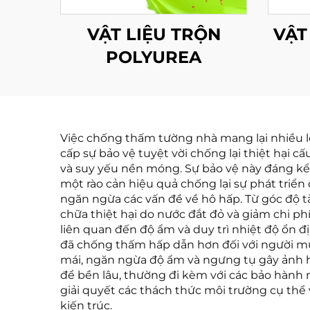
VẬT LIỆU TRỘN
VẬT
POLYUREA
Việc chống thấm tường nhà mang lại nhiều lợi
cấp sự bảo vệ tuyệt vời chống lại thiệt hại
và suy yếu nền móng. Sự bảo vệ này đáng kể k
một rào cản hiệu quả chống lại sự phát triển
ngăn ngừa các vấn đề về hô hấp. Từ góc độ t
chữa thiệt hại do nước đắt đỏ và giảm chi ph
liên quan đến độ ẩm và duy trì nhiệt độ ổn đị
đã chống thấm hấp dẫn hơn đối với người mu
mái, ngăn ngừa độ ẩm và ngưng tụ gây ảnh h
để bền lâu, thường đi kèm với các bảo hành 
giải quyết các thách thức môi trường cụ thể
kiến trúc.