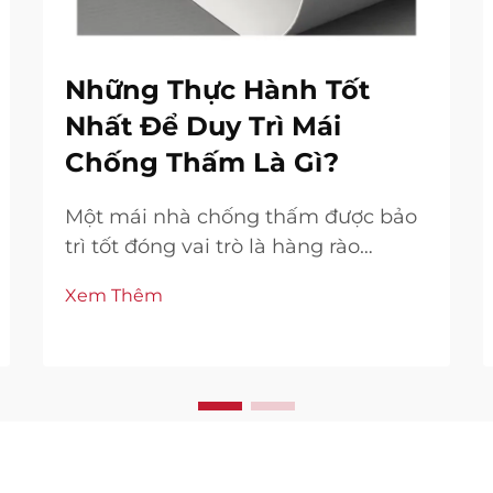
Những Thực Hành Tốt
Nhất Để Duy Trì Mái
Chống Thấm Là Gì?
Một mái nhà chống thấm được bảo
trì tốt đóng vai trò là hàng rào
phòng thủ đầu tiên chống lại hư hại
Xem Thêm
do nước, bảo vệ kết cấu công trình
và không gian bên trong. Dù bạn
đang quản lý một tòa nhà thương
mại, cơ sở công nghiệp hay công
trình dân dụng, ...