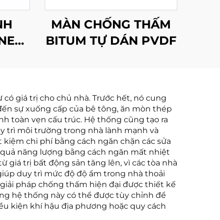
NH
MÀN CHỐNG THẤM
NE
BITUM TỰ DÁN PVDF
có giá trị cho chủ nhà. Trước hết, nó cung
n đến sự xuống cấp của bê tông, ăn mòn thép
ính toàn vẹn cấu trúc. Hệ thống cũng tạo ra
uy trì môi trường trong nhà lành mạnh và
ết kiệm chi phí bằng cách ngăn chặn các sửa
iệu quả năng lượng bằng cách ngăn mất nhiệt
 giá trị bất động sản tăng lên, vì các tòa nhà
iúp duy trì mức độ độ ẩm trong nhà thoải
giải pháp chống thấm hiện đại được thiết kế
ững hệ thống này có thể được tùy chỉnh để
iều kiện khí hậu địa phương hoặc quy cách