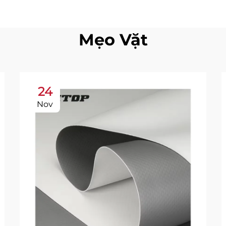
Mẹo Vặt
24
Nov