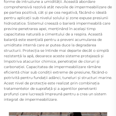
forme de intruziune a umidității. Această abordare
comprehensivă rezolvă atât nevoile de impermeabilizare de
pe partea pozitivă, cât și pe cea negativă, făcând-o ideală
pentru aplicații sub nivelul solului și zone expuse presiunii
hidrostatice. Sistemul creează o barieră impermeabilă care
previne penetrarea apei, menținând în același timp
capacitatea naturală a cimentului de a respira. Această
balanță este esențială pentru a preveni acumularea de
umiditate internă care ar putea duce la degradarea
structurii. Protecția se întinde mai departe decât o simplă
rezistență la apă, deoarece aceste sisteme protejează și
împotriva atacurilor chimice, penetrației de cloruri și
carbonației. Capacitatea de impermeabilizare rămâne
eficientă chiar sub condiții extreme de presiune, făcând-o
potrivită pentru fundații adânci, tuneluri și structuri marine.
Acest nivel de protecție este realizat prin combinația
tratamentelor de suprafață și a agentilor penetranti
profunzi care lucrează împreună pentru a crea un sistem
integrat de impermeabilizare.