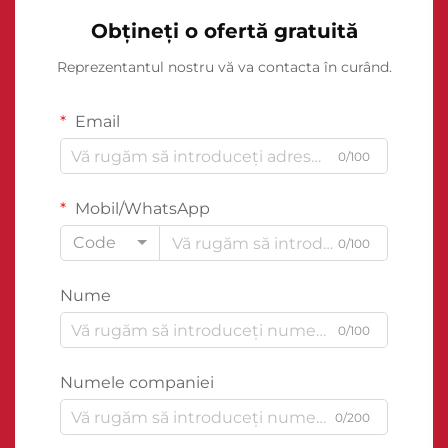
Obțineți o ofertă gratuită
Reprezentantul nostru vă va contacta în curând.
Email
0/100
Mobil/WhatsApp
Code
0/100
Nume
0/100
Numele companiei
0/200