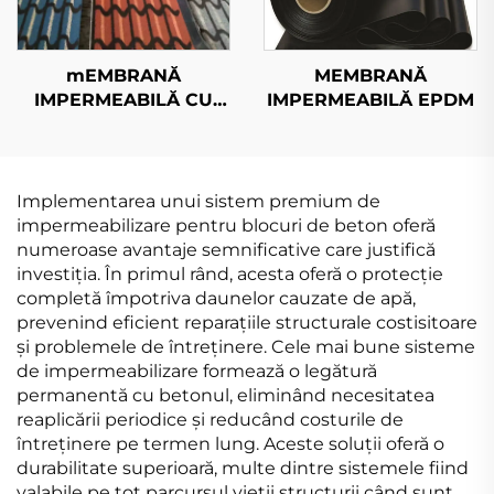
mEMBRANĂ
MEMBRANĂ
IMPERMEABILĂ CU
IMPERMEABILĂ EPDM
ARENĂ COLORATĂ 3D
Implementarea unui sistem premium de
impermeabilizare pentru blocuri de beton oferă
numeroase avantaje semnificative care justifică
investiția. În primul rând, acesta oferă o protecție
completă împotriva daunelor cauzate de apă,
prevenind eficient reparațiile structurale costisitoare
și problemele de întreținere. Cele mai bune sisteme
de impermeabilizare formează o legătură
permanentă cu betonul, eliminând necesitatea
reaplicării periodice și reducând costurile de
întreținere pe termen lung. Aceste soluții oferă o
durabilitate superioară, multe dintre sistemele fiind
valabile pe tot parcursul vieții structurii când sunt