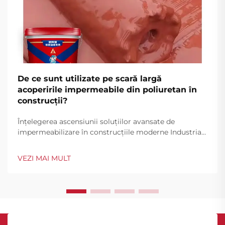
De ce sunt utilizate pe scară largă
acoperirile impermeabile din poliuretan în
construcții?
Înțelegerea ascensiunii soluțiilor avansate de
impermeabilizare în construcțiile moderne Industria
construcțiilor a cunoscut o transformare remarcabilă
în tehnologiile de impermeabilizare în ultimele
VEZI MAI MULT
decenii, acoperirile impermeabile din poliuretan
afirmându-se ca o soluție...