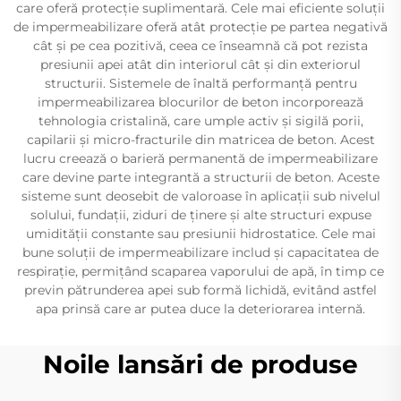
care oferă protecție suplimentară. Cele mai eficiente soluții
de impermeabilizare oferă atât protecție pe partea negativă
cât și pe cea pozitivă, ceea ce înseamnă că pot rezista
presiunii apei atât din interiorul cât și din exteriorul
structurii. Sistemele de înaltă performanță pentru
impermeabilizarea blocurilor de beton incorporează
tehnologia cristalină, care umple activ și sigilă porii,
capilarii și micro-fracturile din matricea de beton. Acest
lucru creează o barieră permanentă de impermeabilizare
care devine parte integrantă a structurii de beton. Aceste
sisteme sunt deosebit de valoroase în aplicații sub nivelul
solului, fundații, ziduri de ținere și alte structuri expuse
umidității constante sau presiunii hidrostatice. Cele mai
bune soluții de impermeabilizare includ și capacitatea de
respirație, permițând scaparea vaporului de apă, în timp ce
previn pătrunderea apei sub formă lichidă, evitând astfel
apa prinsă care ar putea duce la deteriorarea internă.
Noile lansări de produse