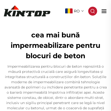
RO
cea mai bună
impermeabilizare pentru
blocuri de beton
Impermeabilizarea pentru blocuri de beton reprezintă o
măsură protectivă crucială care asigură longevitatea și
integritatea structurală a construcțiilor din beton. Soluțiile
moderne de impermeabilizare combină tehnologie
avansată de polimeri cu inchidere penetrante pentru a crea
o barieră impermeabilă împotriva infiltrației apei. Aceste
sisteme constau, de obicei, dintr-o abordare multi-strat,
inclusiv un sigiliu principal penetrant care se legă la nivel
molecular cu betonul, urmat de o coacervă de suprafață