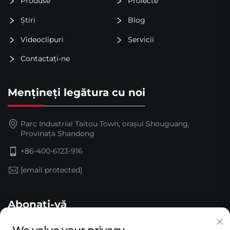
Produse
Proiecte
Știri
Blog
Videoclipuri
Servicii
Contactați-ne
Mențineți legătura cu noi
Parc Industrial Taitou Town, orașul Shouguang,
Provinața Shandong
+86-400-6123-916
[email protected]
Abonați-vă