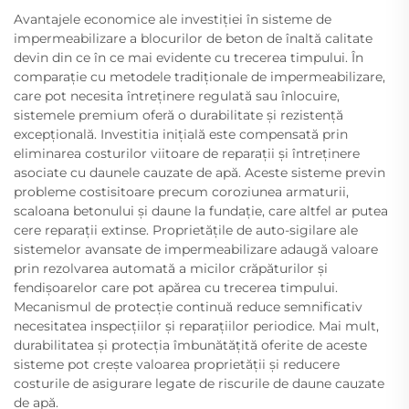
Avantajele economice ale investiției în sisteme de
impermeabilizare a blocurilor de beton de înaltă calitate
devin din ce în ce mai evidente cu trecerea timpului. În
comparație cu metodele tradiționale de impermeabilizare,
care pot necesita întreținere regulată sau înlocuire,
sistemele premium oferă o durabilitate și rezistență
excepțională. Investitia inițială este compensată prin
eliminarea costurilor viitoare de reparații și întreținere
asociate cu daunele cauzate de apă. Aceste sisteme previn
probleme costisitoare precum coroziunea armaturii,
scaloana betonului și daune la fundație, care altfel ar putea
cere reparații extinse. Proprietățile de auto-sigilare ale
sistemelor avansate de impermeabilizare adaugă valoare
prin rezolvarea automată a micilor crăpăturilor și
fendișoarelor care pot apărea cu trecerea timpului.
Mecanismul de protecție continuă reduce semnificativ
necesitatea inspecțiilor și reparațiilor periodice. Mai mult,
durabilitatea și protecția îmbunătățită oferite de aceste
sisteme pot crește valoarea proprietății și reducere
costurile de asigurare legate de riscurile de daune cauzate
de apă.