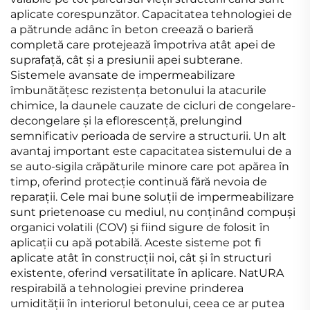
aplicate corespunzător. Capacitatea tehnologiei de
a pătrunde adânc în beton creează o barieră
completă care protejează împotriva atât apei de
suprafață, cât și a presiunii apei subterane.
Sistemele avansate de impermeabilizare
îmbunătățesc rezistența betonului la atacurile
chimice, la daunele cauzate de cicluri de congelare-
decongelare și la eflorescență, prelungind
semnificativ perioada de servire a structurii. Un alt
avantaj important este capacitatea sistemului de a
se auto-sigila crăpăturile minore care pot apărea în
timp, oferind protecție continuă fără nevoia de
reparații. Cele mai bune soluții de impermeabilizare
sunt prietenoase cu mediul, nu conținând compuși
organici volatili (COV) și fiind sigure de folosit în
aplicații cu apă potabilă. Aceste sisteme pot fi
aplicate atât în construcții noi, cât și în structuri
existente, oferind versatilitate în aplicare. NatURA
respirabilă a tehnologiei previne prinderea
umidității în interiorul betonului, ceea ce ar putea