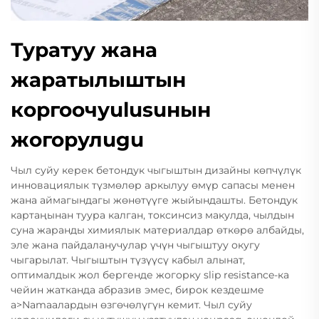
Туратуу жана
жаратылыштын
коргоочуulusuнын
жогорулugu
Чыл суйу керек бетондук чыгыштын дизайны көпчүлүк
инновациялык түзмөлөр аркылуу өмүр сапасы менен
жана аймагындагы жөнөтүүге жыйындашты. Бетондук
картаңынан туура калган, токсинсиз макулда, чылдын
суна жаранды химиялык материалдар өткөрө албайды,
эле жана пайдаланучулар үчүн чыгыштуу окугу
чыгарылат. Чыгыштын түзүүсү кабыл алынат,
оптималдык жол бергенде жогорку slip resistance-ка
чейин жатканда абразив эмес, бирок кездешме
а>Namaалардын өзгөчөлүгүн кемит. Чыл суйу