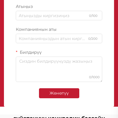
Атыңыз
0/100
Компаниянын аты
0/200
Билдирүү
0/1000
Жөнөтүү