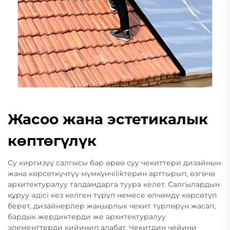
Жасоо жана эстетикалык
көптөгүлүк
Су киргизүү салгысы бар өрөө суу чекиттери дизайнын
жана көрсөткүчтүү мүмкүнчilikтерин арттырып, өзгөчө
архитектуралуу талдамдарга туура келет. Салгылардын
құруу әдісі кез келген түрүп немесе өлчөмдү көрсөтүп
берет, дизайнерлер жаңырлык чекит түрлөрүн жасап,
бардык жердиктерди же архитектуралуу
элементтерди кийинип алабат. Чекитдин чейини