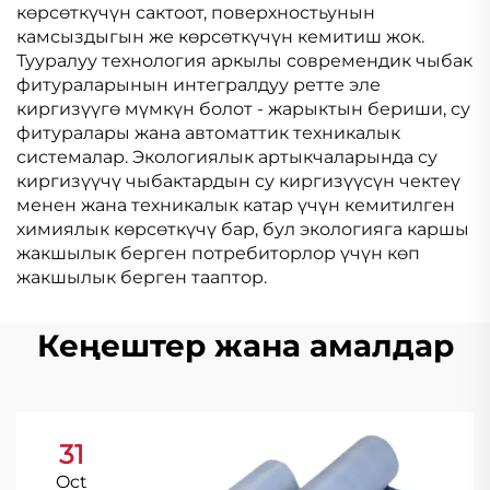
көрсөткүчүн сактоот, поверхностьунын
камсыздыгын же көрсөткүчүн кемитиш жок.
Тууралуу технология аркылы современдик чыбак
фитураларынын интегралдуу ретте эле
киргизүүгө мүмкүн болот - жарыктын бериши, су
фитуралары жана автоматтик техникалык
системалар. Экологиялык артыкчаларында су
киргизүүчү чыбактардын су киргизүүсүн чектеү
менен жана техникалык катар үчүн кемитилген
химиялык көрсөткүчү бар, бул экологияга каршы
жакшылык берген потребиторлор үчүн көп
жакшылык берген тааптор.
Кеңештер жана амалдар
31
Oct