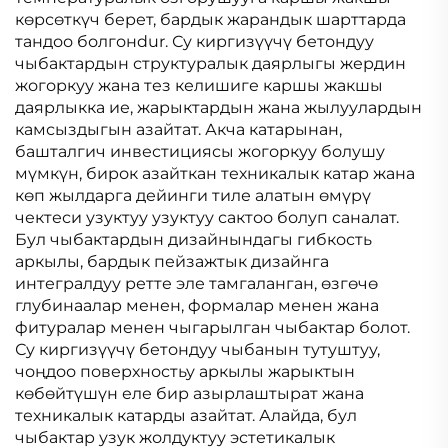
көрсөткүч берет, бардык жарандык шарттарда
тандоо болгонdur. Су киргизүүчү бетондуу
чыбактардын структуралык даярлыгы жердин
жогоркуу жана тез келишиге каршы жакшы
даярлыкка ие, жарыктардын жана жылуулардын
камсыздыгын азайтат. Акча катарынан,
башталгич инвестициясы жогоркуу болушу
мүмкүн, бирок азайткан техникалык катар жана
көп жылдарга дейинги тиле алатын өмүрү
чектеси узуктуу узуктуу сактоо болуп саналат.
Бул чыбактардын дизайнындагы гибкость
аркылы, бардык пейзажтык дизайнга
интегралдуу ретте эле тамгаланган, өзгөчө
глубинаалар менен, формалар менен жана
фитуралар менен чыгарылган чыбактар болот.
Су киргизүүчү бетондуу чыбанын тутуштуу,
чоңдоо поверхностьу аркылы жарыктын
көбөйтүшүн еле бир азырлаштырат жана
техникалык катарды азайтат. Алайда, бул
чыбактар узук жолдуктуу эстетикалык