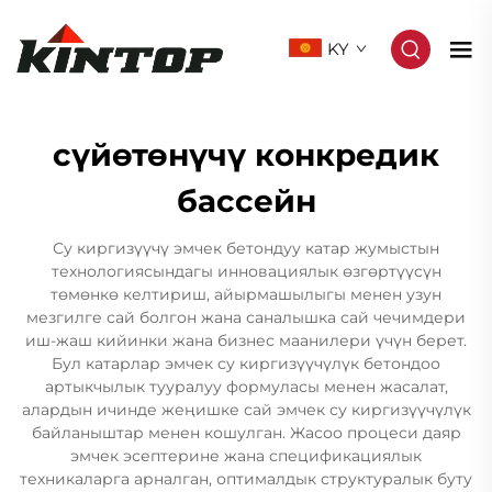
KY
сүйөтөнүчү конкредик
бассейн
Су киргизүүчү эмчек бетондуу катар жумыстын
технологиясындагы инновациялык өзгөртүүсүн
төмөнкө келтириш, айырмашылыгы менен узун
мезгилге сай болгон жана саналышка сай чечимдери
иш-жаш кийинки жана бизнес маанилери үчүн берет.
Бул катарлар эмчек су киргизүүчүлүк бетондоо
артыкчылык тууралуу формуласы менен жасалат,
алардын ичинде жеңишке сай эмчек су киргизүүчүлүк
байланыштар менен кошулган. Жасоо процеси даяр
эмчек эсептерине жана спецификациялык
техникаларга арналган, оптималдык структуралык буту