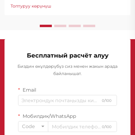
технологиясында айрыкча өнүгүштү байкаган,
Топтуруу көрүнүш
анда подвалды гидроизоляциялоочу
мембраналар конструкциялык коргоонун негизи
болуп саналат...
Бесплатный расчёт алуу
Биздин өкүлдөрүбүз сиз менен жакын арада
байланышат.
Email
0/100
Мобилдик/WhatsApp
Code
0/100