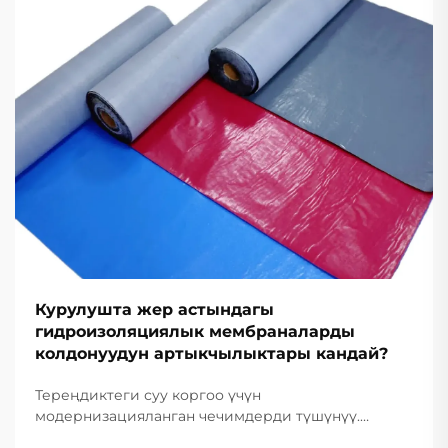
Курулушта жер астындагы
гидроизоляциялык мембраналарды
колдонуудун артыкчылыктары кандай?
Тереңдиктеги суу коргоо үчүн
модернизацияланган чечимдерди түшүнүү.
Курулуш өнөр жайы гидроизоляция