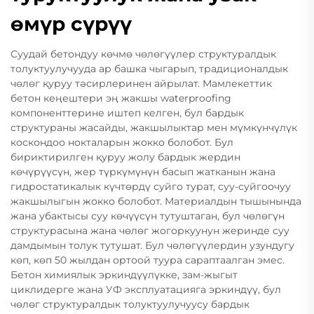
өмүр сүрүү
Суудай бетондуу көчмө чөлөгүүлер структуралдык
толуктуулучууда ар башка чыгарып, традиционалдык
чөлөг қуруу тәсирлеринен айрылат. Мамлекеттик
бетон кеңештери эң жакшы waterproofing
компоненттерине иштеп келген, бул бардык
структураны жасайды, жакшылыктар мен мүмкүнчүлүк
коскондоо нокталарын жокко болобот. Бул
бириктирилген қуруу жолу бардык жердин
көчүрүүсүн, жер түркүмүнүн басып жатканын жана
гидростатикалык күчтөрдү суйго турат, суу-суйгоочуу
жакшылыгын жокко болобот. Материалдын тышынында
жана убактысы суу көчүүсүн тутуштаган, бул чөлөгүн
структурасына жана чөлөг жогоркуунун жеринде суу
дамдымын толук тутушат. Бул чөлөгүүлердин узундугу
көп, көп 50 жылдан ортоой туура сараптаалган эмес.
Бетон химиялык эркиндүүлүкке, зам-жыгыт
циклидерге жана УФ эксплуатацияга эркиндүү, бул
чөлөг структуралдык толуктуулучуусу бардык