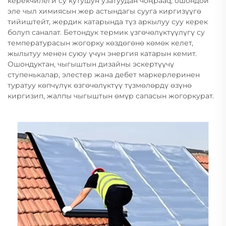
керекчилеги су кутушун узатуудан чоңраaq, ошондой
эле чыл химиясын жер астындагы сууга киргизүүгө
тийиштейт, жердик катарында түз аркылуу суу керек
болуп саналат. Бетондук термик үзгөчөлүктүүлүгү су
температурасын жогорку көздөгөнө көмөк келет,
жылытуу менен суюу үчүн энергия катарын кемит.
Ошондуктан, чыгыштын дизайны эскертүүчү
ступенькалар, элестер жана дебет маркерлеринен
туратуу көпчүлүк өзгөчөлүктүү түзмөлөрдү өзүнө
киргизип, жалпы чыгыштын өмүр сапасын жогоркурат.