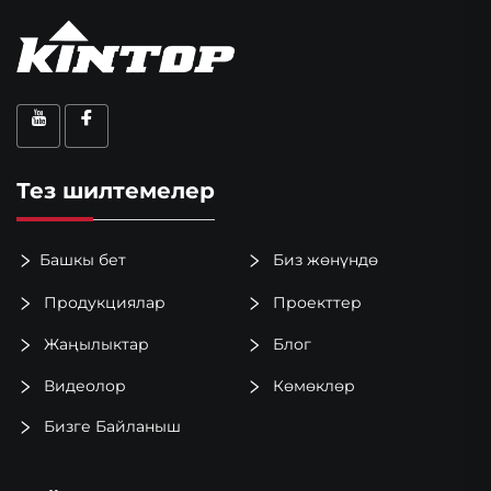
Тез шилтемелер
Башкы бет
Биз жөнүндө
Продукциялар
Проекттер
Жаңылыктар
Блог
Видеолор
Көмөклөр
Бизге Байланыш