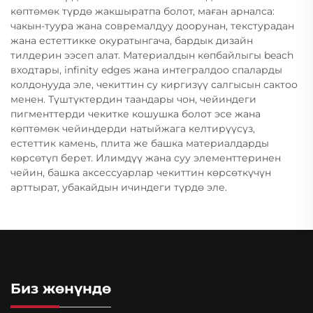
көптөмөк түрдө жакшыратпа болот, маған арналса:
чакын-туура жана совремалдуу доорунан, текстурадан
жана естеттикке окуратынгача, бардык дизайн
тилдерин ээсеп алат. Материалдын көпбайлыгы beach
входтары, infinity edges жана интегралдоо спаларды
колдонууда эле, чекиттин су киргизүү салгысын сактоо
менен. Түштүктердин таандары чон, чейиндеги
пигменттерди чекитке кошушка болот эсе жана
көптөмөк чейиндерди натыйжага келтирүүсүз,
естеттик камень, плита же башка материалдарды
көрсөтүп берет. Илимдүү жана суу элементтеринен
чейин, башка аксессуарлар чекиттин көрсөткүчүн
арттырат, убакайдын ичиндеги түрдө эле.
Биз жөнүндө