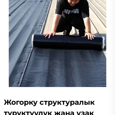
Жогорку структуралык
туруктуулук жана узак