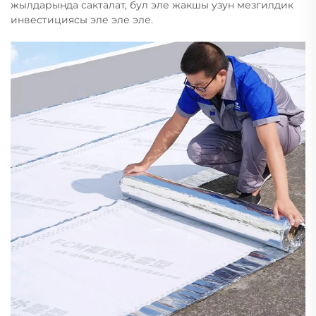
жылдарында сакталат, бул эле жакшы узун мезгилдик
инвестициясы эле эле эле.