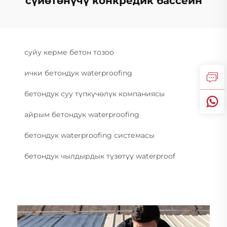
сүйөтөнүчү конкредик бассейн
суйу керме бетон тозоо
ички бетондук waterproofing
бетондук суу түпкүчөлүк компаниясы
айрым бетондук waterproofing
бетондук waterproofing системасы
бетондук чылдырдык түзөтүү waterproof