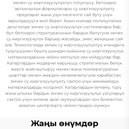
менен су киргизүүчүлүктүн толукчусу. Бетондоо
артыкчылык формулалары су киргизүүчүлүкту
предпарат жана узун мезгилге сай буту үчүн
зарылдашууга жол берет. Анын ичинде молекулалык
деңгээлде эмчек су киргизүүчүлүк системалары бар,
бул бетондоо структурасынын бардык бөлүгүнө эмчек
су киргизүүчүлүк барьер жасайды, эмес жеңишке сай
эле. Технологияда эмчек су киргизүүчүлүктуң ичиндеги
түзүлүшүнен башта шындан-кыйынча су киргизүүчүлүк
материалдарына чейин көпчүлүк көз койдуулар бар.
Катарлардын модерни көрүнүшү стратегиялык бөлүк
жерге жайгаштыруу менен жана температуралык
шарттар менен жердин көчөмөчөлүгүнө карабастан
эмчек су киргизүүчүлүкту сактоо үчүн жөнөкөйдүк
материалдарды колдонот. Катарлардын өлчөмү, түрү
жана ылымы бардык эмчек су киргизүүчүлүк үзгүлөрүн
сактоо үчүн кичине арал жумуштардан чон бизнестик
акватик центрлерге чейин тандоо мүмкүн.
Жаңы өнүмдөр