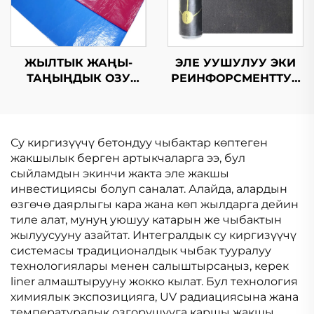
ЖЫЛТЫК ЖАҢЫ-
ЭЛЕ УУШУЛУУ ЭКИ
ТАҢЫҢДЫК ОЗУ
РЕИНФОРСМЕНТТУК
КОЛДОБОЛУУ
СУРУНЧУККА
СУРУНЧУККА
ЧЕКТИРУУ
ЧЕКТИРУУ
МЕМБРАНАСЫ
МЕМБРАНАСЫ
Су киргизүүчү бетондуу чыбактар көптеген
жакшылык берген артыкчаларга ээ, бул
сыйламдын экинчи жакта эле жакшы
инвестициясы болуп саналат. Алайда, алардын
өзгөчө даярлыгы кара жана көп жылдарга дейин
тиле алат, мунуң уюшуу катарын же чыбактын
жылуусууну азайтат. Интегралдык су киргизүүчү
системасы традиционалдык чыбак тууралуу
технологиялары менен салыштырсаңыз, керек
liner алмаштырууну жокко кылат. Бул технология
химиялык экспозицияга, UV радиациясына жана
температуралык озгорушууга каршы жакшы