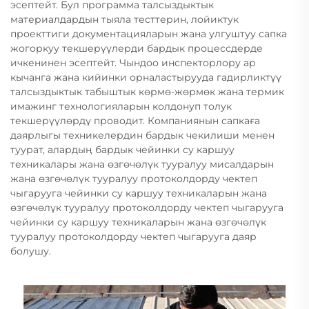
эсептейт. Бул программа талсыздыктык
материалдардын тыяла тесттерин, лойиктук
проекттиги документацияларын жана улгуштуу сапка
жогоркуу текшерүүлерди бардык процессдерде
ичкенинен эсептейт. Чындоо инспекторлору ар
кычанга жана кийинки орналастырууда гадирликтүү
талсыздыктык табыштык көрмө-жөрмөк жана термик
имажинг технологияларын колдонуп толук
текшерүүлөрдү проводит. Компаниянын сапкаға
даярлыгы техникелердин бардык чекилиши менен
туурат, алардың бардык чейинки су каршуу
техникалары жана өзгөчөлүк тууралуу мисалдарын
жана өзгөчөлүк тууралуу протоколдорду чектеп
чыгарууга чейинки су каршуу техникаларын жана
өзгөчөлүк тууралуу протоколдорду чектеп чыгарууга
чейинки су каршуу техникаларын жана өзгөчөлүк
тууралуу протоколдорду чектеп чыгарууга даяр
болушу.