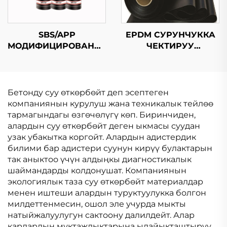
SBS/APP
EPDM СУРУНЧУККА
МОДИФИЦИРОВАННЫЙ
ЧЕКТИРУУ
БИТУМДУК
МЕМБРАНАСЫ
СУРУНЧУККА
ЧЕКТИРУУ
МЕМБРАНАСЫ
Бетонду суу өткөрбөйт деп эсептеген
компаниянын курулуш жана техникалык тейлөө
тармагындагы өзгөчөлүгү көп. Биринчиден,
алардын суу өткөрбөйт деген ыкмасы суудан
узак убакытка коргойт. Алардын адистердик
билими бар адистери суунун кирүү булактарын
так аныктоо үчүн алдыңкы диагностикалык
шаймандарды колдонушат. Компаниянын
экологиялык таза суу өткөрбөйт материалдар
менен иштеши алардын туруктуулукка болгон
милдеттенмесин, ошол эле учурда мыкты
натыйжалуулугун сактоону далилдейт. Алар
кардардын муктаждыктарына ылайыкташтыруу