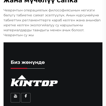
жана мүчөлүү сапка
Чеврачтын операциялык философиясынын негизги
бөлүгү табиетке саяхат эсептүүлүк. Анын күрсүнөйүнө
табиеттик регламенттерге караб келген жана анынdan
иретке келген экологийалуу су каршылыкчы
материалдарды таандыгы менен ачык болоот.
Чеврачтын су жы
Биз жөнүндө