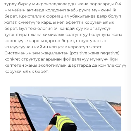
түрлү-бүрлү микроколдоюларды жана пораларды 0.4
мм чейин активдө колдонуп жабырууга мүмкүнчilik
берет. Кристаллик формация убакытында даяр болуп
жатат, сүйөтүүгө каршы көп эфектти қорумачылык
берет. Бул технология эч кандай суу киргизүүсүн
туташтырат жана химиялык салгуштуу болушуна жана
көрөшүүге каршы қоргоо берет, структуранын
жылуусуунан кийин көп узак көрсөтүп жатат.
Системанын эки жаңылыктан (positive жана negative)
konkret структураларынан фойдалануу мүмкүнчiligи
көптөгөн жаңы экологиялык шарттарда да комплекслүү
қорумачылык берет.