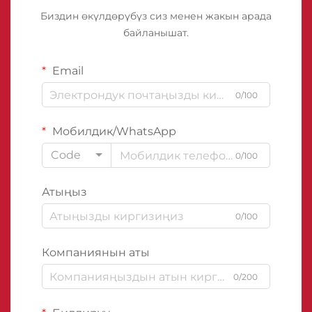
Биздин өкүлдөрүбүз сиз менен жакын арада
байланышат.
Email
0/100
Мобилдик/WhatsApp
Code
0/100
Атыңыз
0/100
Компаниянын аты
0/200