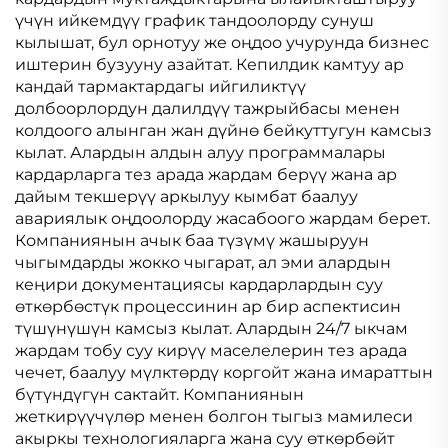
үчүн ийкемдүү график тандоолорду сунуш
кылышат, бул орнотуу же оңдоо учурунда бизнес
иштерин бузууну азайтат. Кепилдик камтуу ар
кандай тармактардагы ийгиликтүү
долбоорлордун далилдүү тажрыйбасы менен
колдоого алынган жан дүйнө бейкуттугун камсыз
кылат. Алардын алдын алуу программалары
кардарларга тез арада жардам берүү жана ар
дайым текшерүү аркылуу кымбат баалуу
авариялык оңдоолорду жасабоого жардам берет.
Компаниянын ачык баа түзүмү жашыруун
чыгымдарды жокко чыгарат, ал эми алардын
кеңири документациясы кардарлардын суу
өткөрбөстүк процессинин ар бир аспектисин
түшүнүшүн камсыз кылат. Алардын 24/7 ыкчам
жардам тобу суу кирүү маселелерин тез арада
чечет, баалуу мүлктөрдү коргойт жана имараттын
бүтүндүгүн сактайт. Компаниянын
жеткирүүчүлөр менен болгон тыгыз мамилеси
акыркы технологияларга жана суу өткөрбөйт