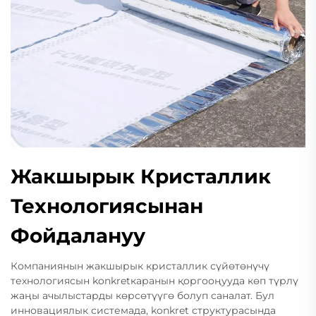
Жакшырык Кристаллик
Технологиясынан
Фойдалануу
Компаниянын жакшырык кристаллик сүйөтөнүчү
технологиясын konkretкаранын қоргооңууда көп түрлү
жаңы ачылыстарды көрсөтүүгө болуп саналат. Бул
инновациялык системада, konkret структурасында