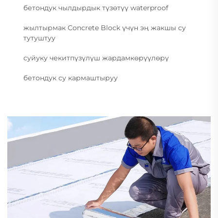
бетондук чылдырдык түзөтүү waterproof
жылтырмак Concrete Block үчүн эң жакшы су
тутуштуу
суйуку чекитпүзүлүш жардамкөрүүлөрү
бетондук су кармаштыруу