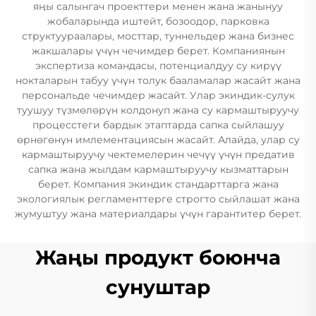
яңы салынгач проекттери менен жана жанынуу
жобаларында иштейт, бозоодор, парковка
структуураалары, мосттар, туннельдер жана бизнес
жакшалары үчүн чечимдер берет. Компаниянын
экспертиза командасы, потенциалдуу су кирүү
нокталарын табуу үчүн толук бааламалар жасайт жана
персональде чечимдер жасайт. Улар экиндик-сулук
туушуу түзмөлөрүн колдонуп жана су кармаштыруучу
процесстеги бардык этаптарда сапка сыйлашуу
өрнөгөнүн имлементациясын жасайт. Алайда, улар су
кармаштыруучу чектемелерин чечүү үчүн предатив
сапка жана жылдам кармаштыруучу кызматтарын
берет. Компания экиндик стандарттарга жана
экологиялык регламенттерге строгто сыйлашат жана
жумуштуу жана материалдары үчүн гарантитер берет.
Жаңы продукт боюнча
сунуштар