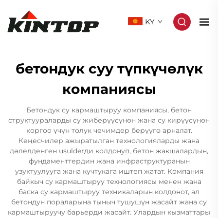
KY
бетондук суу түпкүчөлүк
компаниясы
Бетондук су кармаштыруу компаниясы, бетон
структуураларды су жиберүүсүнөн жана су кирүүсүнөн
коргоо үчүн толук чечимдер берүүгө арналат.
Кеңесчилер ажыратылган технологияларды жана
дәлелденген usulderди колдонуп, бетон жакшалардын,
фундаменттердин жана инфраструктуранын
узуктуулууга жана кучтукага иштеп жатат. Компания
байкыч су кармаштыруу технологиясы менен жана
баска су кармаштыруу техникаларын колдонот, ал
бетондун пораларына тыныч тушушүн жасайт жана су
кармаштыруучу барьерди жасайт. Улардын кызматтары