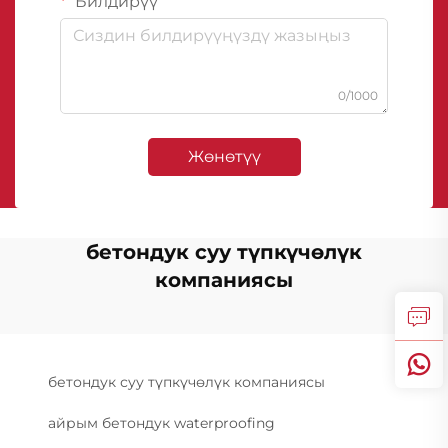
Билдирүү
0/1000
Жөнөтүү
бетондук суу түпкүчөлүк
компаниясы
бетондук суу түпкүчөлүк компаниясы
айрым бетондук waterproofing