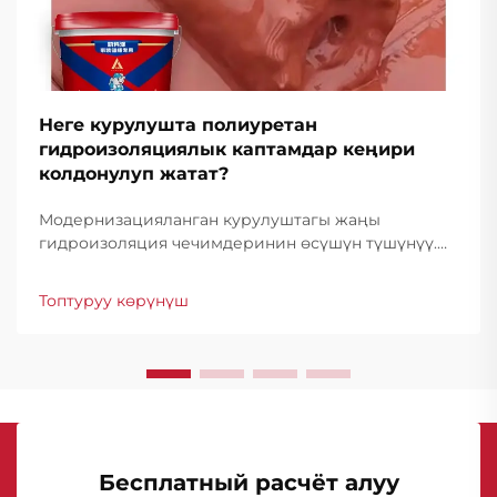
Неге курулушта полиуретан
гидроизоляциялык каптамдар кеңири
колдонулуп жатат?
Модернизацияланган курулуштагы жаңы
гидроизоляция чечимдеринин өсүшүн түшүнүү.
Өткөн жылдардан бери курулуш өнөр жайы
гидроизоляция технологиясында айрыкча
Топтуруу көрүнүш
өнүгүштү байкаган, анда полиуретан
гидроизоляциялык каптамдар пайда болгон...
Бесплатный расчёт алуу