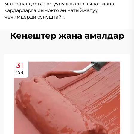
материалдарга жетүүнү камсыз кылат жана
кардарларга рынокто эң натыйжалуу
чечимдерди сунуштайт.
Кеңештер жана амалдар
31
Oct