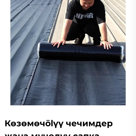
Көзөмөчölүү чечимдер