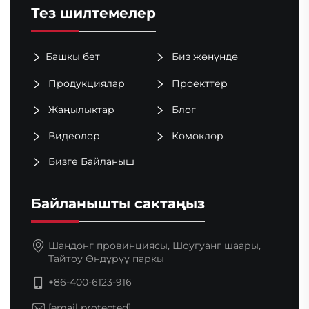
Тез шилтемелер
Башкы бет
Биз жөнүндө
Продукциялар
Проекттер
Жаңылыктар
Блог
Видеолор
Көмөклөр
Бизге Байланыш
Байланышты сактаңыз
Шандонг провинциясы, Шоугуанг шаары,
Тайтоу Өндүрүү паркы
+86-400-6123-916
[email protected]