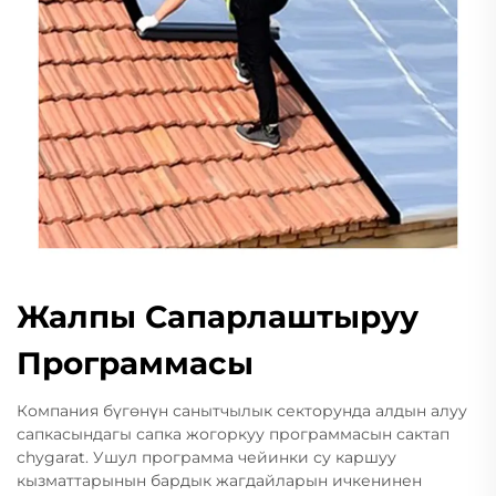
Жалпы Сапарлаштыруу
Программасы
Компания бүгөнүн санытчылык секторунда алдын алуу
сапкасындагы сапка жогоркуу программасын сактап
chygarat. Ушул программа чейинки су каршуу
кызматтарынын бардык жагдайларын ичкенинен