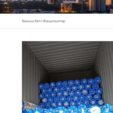
Башкы бет>
Жаңылыктар