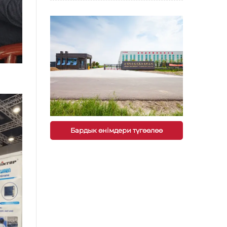
Бардык өнімдери түгөөлөө