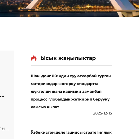
Ысык жаңылыктар
Шаньдонг Жиндин суу өткөрбөй турган
материалдар жогорку стандартта
жүктелди жана кадимки заманбап
процесс глобалдык жеткирип берүүнү
камсыз кылат
2025-12-15
сы,
Ўзбекистон делегациясы стратегиялык