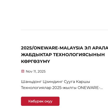
талкууларга чакырды. Бул кызматташтык
техникалык кызматташтык мүмкүнчүлүктө
изилдөөгө багытталган эле ...
2025/ONEWARE-MALAYSIA ЭЛ АРАЛ
ЖАБДЫКТАР ТЕХНОЛОГИЯСЫНЫН
КӨРГӨЗҮМҮ
Nov 11, 2025
Шаньдонг Цзиндинг Сууга Каршы
Технологиялар 2025-жылгы ONEWARE-
MALAYSIA Эл аралам Жабдыктар
Технологиясынын Көрүсүмүндө жаркырап
Көбүрөк окуу
инновациялык сууга каршы чечимдер арк