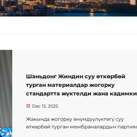
Шаньдонг Жиндин суу өткөрбөй
турган материалдар жогорку
стандартта жүктелди жана кадимки
заманбап процесс глобалдык
Dec 15, 2025
жеткирип берүүнү камсыз кылат
Жакында жогорку өнүмдүүлүктөгү суу
өткөрбөй турган мембраналардын партия
жалпы алганда үч чоң жыйынтык