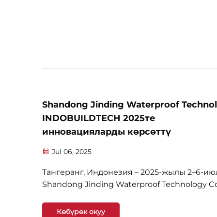
алмаштыруу чыгымдарын тежөөгө жана и
тейлөө стилин ылдый өзгөртүүгө мүмкүнч
берет. Төмөндө негизги колдонуу кадамда
келтирилген:
Shandong Jinding Waterproof Techno
INDOBUILDTECH 2025те
инновацияларды көрсөттү
Jul 06, 2025
Тангеранг, Индонезия – 2025-жылы 2–6-ию
Shandong Jinding Waterproof Technology Co.
BSD шаарындагы Indonesia Convention
Exhibition (ICE) базасында өткөн жакынкы
Көбүрөк окуу