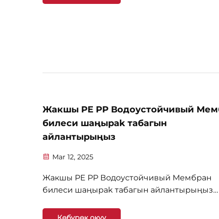
INDOBUILDTECH 2025 көргөзмөсүндө чоң
таасир калтырды. Бул иш...
Жакшы PE PP Водоустойчивый Мем
билеси шаңырak табагын
айлантырыңыз
Mar 12, 2025
Жакшы PE PP Водоустойчивый Мембран
билеси шаңырak табагын айлантырыңыз
Тантуу: Жакшылык туалеттерде
водоустойчивдиктин мөмдүлүгү Керек
Көбүрөк окуу