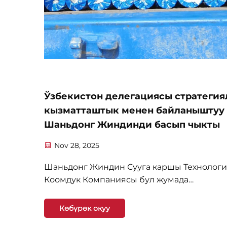
Ўзбекистон делегациясы стратеги
кызматташтык менен байланыштуу
Шаньдонг Жиндинди басып чыкты
Nov 28, 2025
Шаньдонг Жиндин Сууга каршы Технолог
Коомдук Компаниясы бул жумада
Ўзбекистондун курулуш секторунун
профиликтеш делегациясын фабриканын
Көбүрөк окуу
толук тургузулушуна жана ишчилер жөнүн