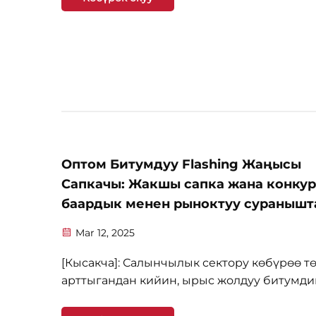
туалетте, суунун бар болушу керек. Шоуло
жумада суу жана ванналар өчкөр-суйок
экилишини жасайт, бул ...
Оптом Битумдуу Flashing Жаңысы
Сапкачы: Жакшы сапка жана конкур
баардык менен рыноктуу суранышт
жаابةшылашып
Mar 12, 2025
[Кысакча]: Салынчылык сектору көбүрөө т
арттыгандан кийин, ырыс жолдуу битумди
лентадан сул оңойтуучу сорунда эле арты
кетти. Бул өсүшүүчү пазарга чейин, оптом