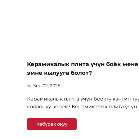
глобалдык нарыкты бириктирип жатат. Уч
Шаньдонг Цзиндинг Сууга каршы
Технологиялар Ко., Лтд., таанымал...
Керамикалык плита үчүн боёк мене
эмне кылууга болот?
Sep 02, 2025
Керамикалык плита үчүн боёкту кантип ту
колдонуу керек? Керамикалык плита үчүн
- эски плита жаңы түстөр жана визуалдык
эффекттер менен жаңыртып бериши мүм
Көбүрөк окуу
болгон инновациялык куршун. Бул
функционалдуу покрытие колдонуу плита