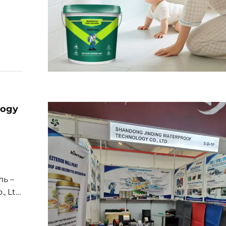
чки
үлүк
ры
logy
ль –
, Ltd.