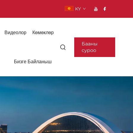
KY
Видеолор
Көмөклөр
Бааны
суроо
Бизге Байланыш