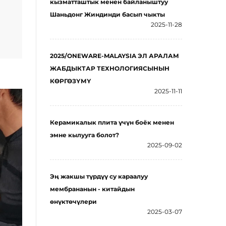
кызматташтык менен байланыштуу
Шаньдонг Жиндинди басып чыкты
2025-11-28
2025/ONEWARE-MALAYSIA ЭЛ АРАЛАМ
ЖАБДЫКТАР ТЕХНОЛОГИЯСЫНЫН
КӨРГӨЗҮМҮ
2025-11-11
Керамикалык плита үчүн боёк менен
эмне кылууга болот?
2025-09-02
Эң жакшы түрдүү су караалуу
мембрананын - китайдын
өнүктөчүлери
2025-03-07