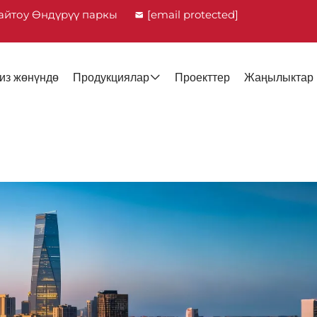
айтоу Өндүрүү паркы
[email protected]
из жөнүндө
Продукциялар
Проекттер
Жаңылыктар