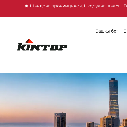
Шандонг провинциясы, Шоугуанг шаары, Т
Башкы бет
Б