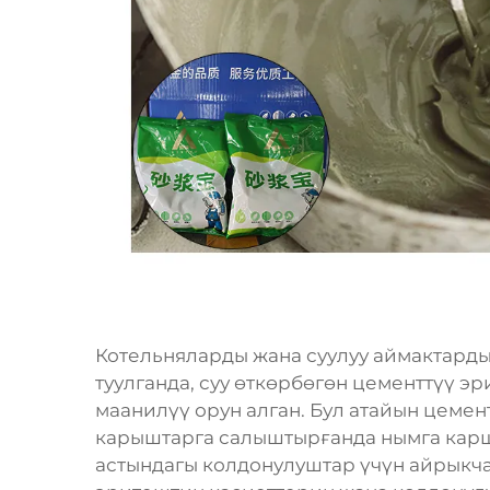
Котельняларды жана суулуу аймактард
туулганда, суу өткөрбөгөн цементтүү 
маанилүү орун алган. Бул атайын цемен
карыштарга салыштырғанда нымга карш
астындагы колдонулуштар үчүн айрыкча