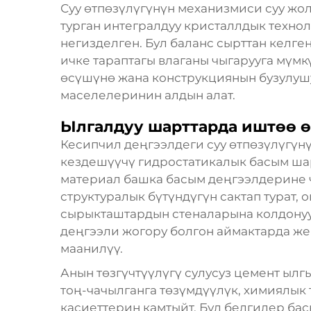
Суу өтпөзүлүгүнүн механизмиси суу жол
турган интегралдуу кристаллдык техно
негизделген. Бул баланс сырттан келге
ичке тараптагы влаганы чыгарууга мүм
өсүшүнө жана конструкциянын бузулушу
маселелеринин алдын алат.
Ылгалдуу шарттарда иштөө ө
Кесипчил деңгээлдеги суу өтпөзүлүгү
кездешүүчү гидростатикалык басым ша
материал башка басым деңгээлдерине ч
структуралык бүтүндүгүн сактап турат,
сырыкташтардын стеналарына колдонууг
деңгээли жогору болгон аймактарда же
маанилүү.
Анын төзгүчтүүлүгү
сулусуз цемент
ылгы
тоң-чачылганга төзүмдүүлүк, химиялык
касиеттерин камтыйт. Бул белгилер ба