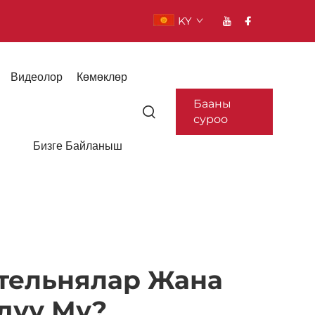
KY
Видеолор
Көмөклөр
Бааны
суроо
Бизге Байланыш
отельнялар Жана
дуу Му?