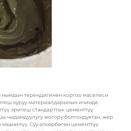
ы нымдын тереңдигинен коргоо маселеси
эритеш куруу материалдарынын ичинде
ттүү эритеш стандарттык цементтүү
ы чыдамдуулугу жогору болгондуктан, жер
 маанилүү. Суу өткөрбөгөн цементтүү