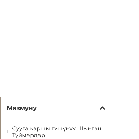
Мазмуну
Сууга каршы түшүнүү Шынташ
Түймөрдөр