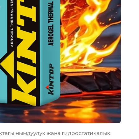
рактагы нымдуулук жана гидростатикалык