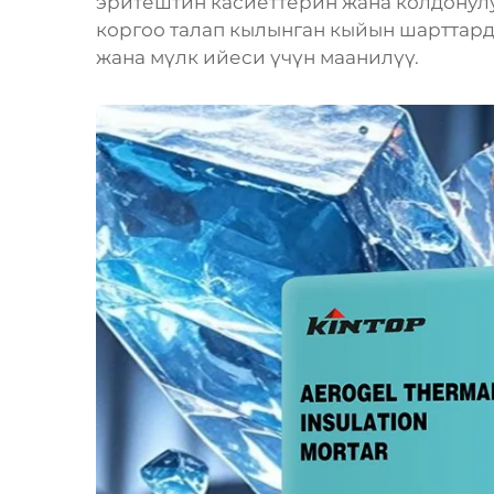
эритештин касиеттерин жана колдонул
коргоо талап кылынган кыйын шарттард
жана мүлк ийеси үчүн маанилүү.