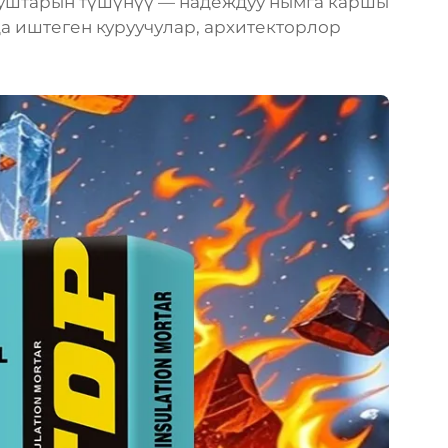
уштарын түшүнүү — надеждуу нымга каршы
а иштеген куруучулар, архитекторлор