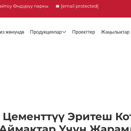
айтоу Өндүрүү паркы
[email protected]
из жөнүндө
Продукциялар
Проекттер
Жаңылыктар
 Цементтүү Эритеш К
 Аймактар Үчүн Жарам