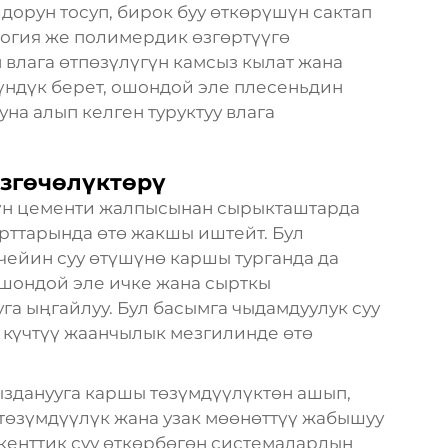
дорун тосуп, бирок буу өткөрүшүн сактап
логия же полимердик өзгөртүүгө
н влага өтпөзүлүгүн камсыз кылат жана
күндүк берет, ошондой эле плесеньдин
на алып келген туруктуу влага
згөчөлүктөрү
нүн цементи жалпысынан сырыкташтарда
рттарында өтө жакшы иштейт. Бул
ейин суу өтүшүнө каршы турганда да
 ошондой эле ичке жана сырткы
а ыңгайлуу. Бул басымга чыдамдуулук суу
 күчтүү жаанчылык мезгилинде өтө
зданууга каршы төзүмдүүлүктөн ашып,
 төзүмдүүлүк жана узак мөөнөттүү жабышуу
скенттик суу өткөрбөгөн системалардын