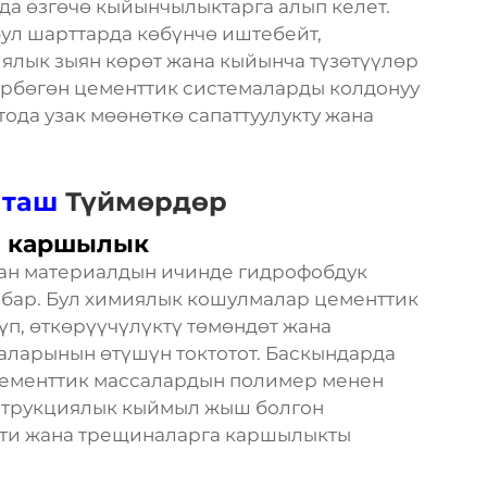
рда өзгөчө кыйынчылыктарга алып келет.
ул шарттарда көбүнчө иштебейт,
иялык зыян көрөт жана кыйынча түзөтүүлөр
көрбөгөн цементтик системаларды колдонуу
ода узак мөөнөткө сапаттуулукту жана
таш
Түймөрдөр
а каршылык
ган материалдын ичинде гидрофобдук
 бар. Бул химиялык кошулмалар цементтик
үп, өткөрүүчүлүктү төмөндөт жана
аларынын өтүшүн токтотот. Баскындарда
 цементтик массалардын полимер менен
струкциялык кыймыл жыш болгон
кти жана трещиналарга каршылыкты