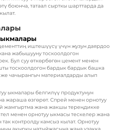
тү боюнча, татаал сырткы шарттарда да
кылат.
алары
у ыкмалары
 цементтиң иштешүүсү үчүн жузун даярдоо
 жана жабышууну тоскоолдогон
ек. Бул суу өткөрбөгөн цемент менен
шты тоскоолдогон бардык бардык башка
) же чачырангыч материалдарды алып
туу ыкмалары белгилүү продуктунун
а жараша өзгөрөт. Спрей менен орнотуу
ей жамгыртма жана жакшы тереңдикке
ател менен орнотуу ыкмасы тескелер жана
 так контролду камсыз кылат. Орнотуу
анын акыркы натыйжасына жана узакка