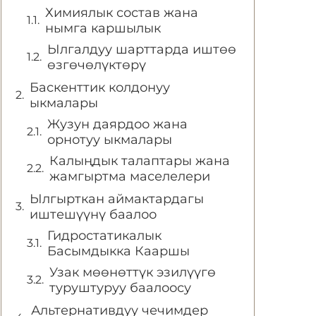
Химиялык состав жана
нымга каршылык
Ылгалдуу шарттарда иштөө
өзгөчөлүктөрү
Баскенттик колдонуу
ыкмалары
Жузун даярдоо жана
орнотуу ыкмалары
Калыңдык талаптары жана
жамгыртма маселелери
Ылгырткан аймактардагы
иштешүүнү баалоо
Гидростатикалык
Басымдыкка Кааршы
Узак мөөнөттүк эзилүүгө
туруштуруу баалоосу
Альтернативдуу чечимдер