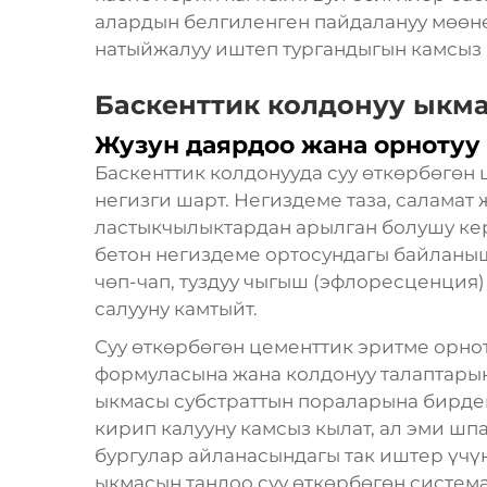
алардын белгиленген пайдалануу мөөнө
натыйжалуу иштеп тургандыгын камсыз 
Баскенттик колдонуу ыкм
Жузун даярдоо жана орноту
Баскенттик колдонууда суу өткөрбөгөн
негизги шарт. Негиздеме таза, саламат
ластыкчылыктардан арылган болушу кер
бетон негиздеме ортосундагы байланы
чөп-чап, туздуу чыгыш (эфлоресценция
салууну камтыйт.
Суу өткөрбөгөн цементтик эритме орно
формуласына жана колдонуу талаптарын
ыкмасы субстраттын пораларына бирд
кирип калууну камсыз кылат, ал эми шп
бургулар айланасындагы так иштер үчүн
ыкмасын тандоо суу өткөрбөгөн систем