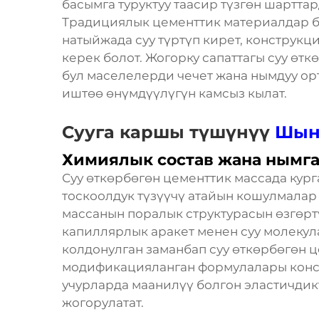
басымга туруктуу таасир түзгөн шартта
Традициялык цементтик материалдар б
натыйжада суу түртүп кирет, конструкц
керек болот. Жогорку сапаттагы суу өт
бул маселелерди чечет жана нымдуу орт
иштөө өнүмдүүлүгүн камсыз кылат.
Сууга каршы түшүнүү
Шын
Химиялык состав жана нымг
Суу өткөрбөгөн цементтик массада кур
тоскоолдук түзүүчү атайын кошулмалар
массанын поралык структурасын өзгөрт
капиллярлык аракет менен суу молекул
колдонулган заманбап суу өткөрбөгөн
модификацияланган формулалары кон
учурларда маанилүү болгон эластичди
жогорулатат.