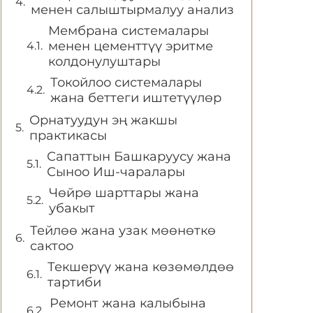
менен салыштырмалуу анализ
Мембрана системалары
менен цементтүү эритме
колдонулуштары
Токойлоо системалары
жана беттеги иштетүүлөр
Орнатуудун эң жакшы
практикасы
Сапаттын Башкаруусу жана
Сыноо Иш-чаралары
Чөйрө шарттары жана
убакыт
Тейлөө жана узак мөөнөткө
сактоо
Текшерүү жана көзөмөлдөө
тартиби
Ремонт жана калыбына