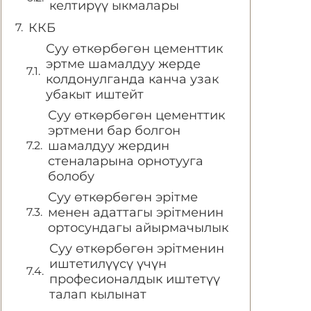
келтирүү ыкмалары
ККБ
Суу өткөрбөгөн цементтик
эртме шамалдуу жерде
колдонулганда канча узак
убакыт иштейт
Суу өткөрбөгөн цементтик
эртмени бар болгон
шамалдуу жердин
стеналарына орнотууга
болобу
Суу өткөрбөгөн эрітме
менен адаттагы эрітменин
ортосундагы айырмачылык
Суу өткөрбөгөн эрітменин
иштетилүүсү үчүн
професионалдык иштетүү
талап кылынат