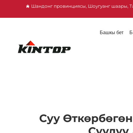
Шандонг провинциясы, Шоугуанг шаары, Т
Башкы бет
Б
Суу Өткөрбөгөн
Суулуу