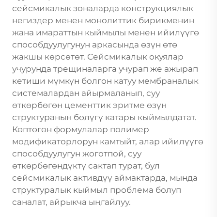
сейсмикалык зоналарда конструкциялык
негиздер менен монолиттик бирикменин
жана имараттын кыймылы менен ийилүүгө
способдуулугунун аркасында өзүн өтө
жакшы көрсөтөт. Сейсмикалык окуялар
учурунда трещиналарга учурап же ажырап
кетиши мүмкүн болгон катуу мембраналык
системалардан айырмаланып, суу
өткөрбөгөн цементтик эритме өзүн
структуранын бөлүгү катары кыймылдатат.
Көптөгөн формулалар полимер
модификаторлорун камтыйт, алар ийилүүгө
способдуулугун жоготпой, суу
өткөрбөгөндүктү сактап турат, бул
сейсмикалык активдүү аймактарда, мында
структуралык кыймыл проблема болуп
саналат, айрыкча ыңгайлуу.