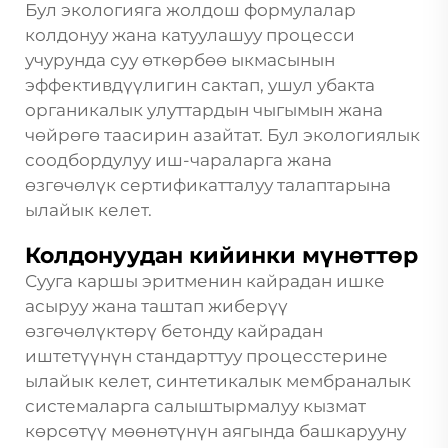
Бул экологияга жолдош формулалар
колдонуу жана катуулашуу процесси
учурунда суу өткөрбөө ыкмасынын
эффективдүүлигин сактап, ушул убакта
органикалык улуттардын чыгымын жана
чөйрөгө таасирин азайтат. Бул экологиялык
соодбордулуу иш-чараларга жана
өзгөчөлүк сертификатталуу талаптарына
ылайык келет.
Колдонуудан кийинки мүнөттөр
Сууга каршы эритменин кайрадан ишке
асыруу жана таштап жиберүү
өзгөчөлүктөрү бетонду кайрадан
иштетүүнүн стандарттуу процесстерине
ылайык келет, синтетикалык мембраналык
системаларга салыштырмалуу кызмат
көрсөтүү мөөнөтүнүн аягында башкарууну