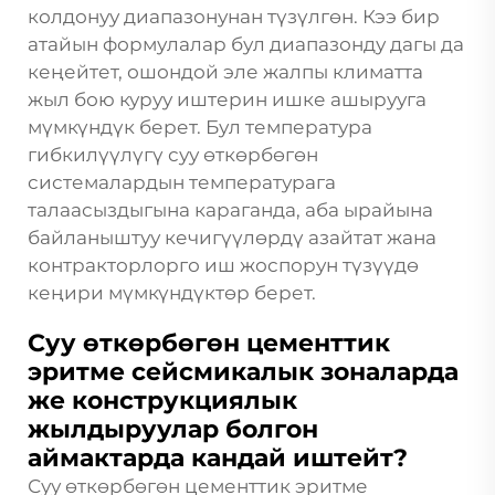
колдонуу диапазонунан түзүлгөн. Кээ бир
атайын формулалар бул диапазонду дагы да
кеңейтет, ошондой эле жалпы климатта
жыл бою куруу иштерин ишке ашырууга
мүмкүндүк берет. Бул температура
гибкилүүлүгү суу өткөрбөгөн
системалардын температурага
талаасыздыгына караганда, аба ырайына
байланыштуу кечигүүлөрдү азайтат жана
контракторлорго иш жоспорун түзүүдө
кеңири мүмкүндүктөр берет.
Суу өткөрбөгөн цементтик
эритме сейсмикалык зоналарда
же конструкциялык
жылдыруулар болгон
аймактарда кандай иштейт?
Суу өткөрбөгөн цементтик эритме