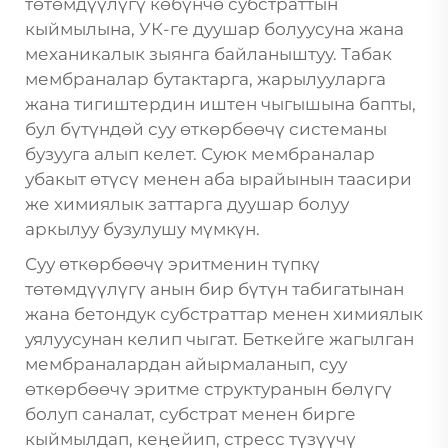
төтөмдүүлүгү көбүнчө субстраттын
кыймылына, УК-ге дуушар болуусуна жана
механикалык зыянга байланыштуу. Табак
мембраналар бутактарга, жарылууларга
жана тигиштердин иштен чыгышына бапты,
бул бүтүндөй суу өткөрбөөчү системаны
бузууга алып келет. Суюк мембраналар
убакыт өтүсү менен аба ырайынын таасири
же химиялык заттарга дуушар болуу
аркылуу бузулушу мүмкүн.
Суу өткөрбөөчү эритменин түпкү
төтөмдүүлүгү анын бир бүтүн табигатынан
жана бетондук субстраттар менен химиялык
уялуусунан келип чыгат. Беткейге жагылган
мембраналардан айырмаланып, суу
өткөрбөөчү эритме структуранын бөлүгү
болуп саналат, субстрат менен бирге
кыймылдап, кеңейип, стресс түзүүчү