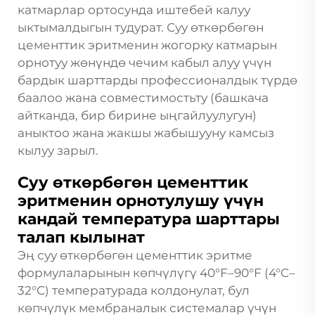
катмарлар ортосунда иштебей калуу
ыктымалдыгын тудурат. Суу өткөрбөгөн
цементтик эритменин жогорку катмарын
орнотуу жөнүндө чечим кабыл алуу үчүн
бардык шарттарды профессионалдык түрдө
баалоо жана совместимостьту (башкача
айтканда, бир бирине ыңгайлуулугун)
аныктоо жана жакшы жабышууну камсыз
кылуу зарыл.
Суу өткөрбөгөн цементтик
эритменин орнотулушу үчүн
кандай температура шарттары
талап кылынат
Эң суу өткөрбөгөн цементтик эритме
формулаларынын көпчүлүгү 40°F–90°F (4°C–
32°C) температурада колдонулат, бул
көпчүлүк мембраналык системалар үчүн