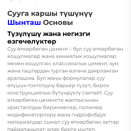
Сууга каршы түшүнүү
Шынташ
Основы
Түзүлүшү жана негизги
өзгөчөлүктөр
Суу өткөрбөгөн цемент – бул суу өткөрбөгөн
кошулмалар жана химиялык кошулмалар
менен кошулган, классикалык цемент, кум
жана таштардан турган өзгөчө даярланган
аралашма. Бул жаңы формулалар суу
өтүшүн токтотуучу барьер түзүп, бирок
конструкциялык бүтүндүктү сактайт. Суу
өткөрбөгөн цементте жалпысынан
кристаллдык бирикмелер, полимер
модификаторлору жана гидрофобдук
материалдар сымал суу өткөрбөгөн заттар
пайдаланылат; алар бирге иштеп,