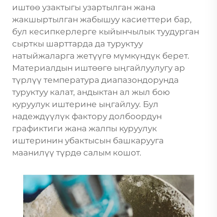
иштөө узактыгы узартылган жана
жакшыртылган жабышуу касиеттери бар,
бул кесипкерлерге кыйынчылык туудурган
сырткы шарттарда да туруктуу
натыйжаларга жетүүгө мүмкүндүк берет.
Материалдын иштөөгө ыңгайлуулугу ар
түрлүү температура диапазондорунда
туруктуу калат, андыктан ал жыл бою
куруулук иштерине ыңгайлуу. Бул
надеждүүлүк фактору долбоордун
графиктиги жана жалпы куруулук
иштеринин убактысын башкарууга
маанилүү түрдө салым кошот.