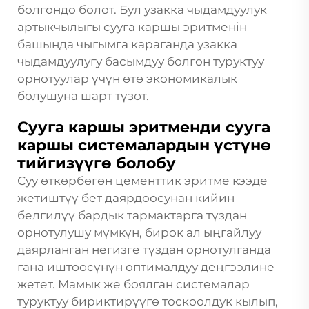
болгондо болот. Бул узакка чыдамдуулук
артыкчылыгы сууга каршы эритменін
башында чыгымга караганда узакка
чыдамдуулугу басымдуу болгон туруктуу
орнотуулар үчүн өтө экономикалык
болушуна шарт түзөт.
Сууга каршы эритменди сууга
каршы системалардын үстүнө
тийгизүүгө болобу
Суу өткөрбөгөн цементтик эритме кээде
жетиштүү бет даярдоосунан кийин
белгилүү бардык тармактарга түздан
орнотулушу мүмкүн, бирок ал ыңгайлуу
даярланган негизге түздан орнотулганда
гана иштөөсүнүн оптималдуу деңгээлине
жетет. Мамык же боялган системалар
туруктуу бириктирүүгө тоскоолдук кылып,