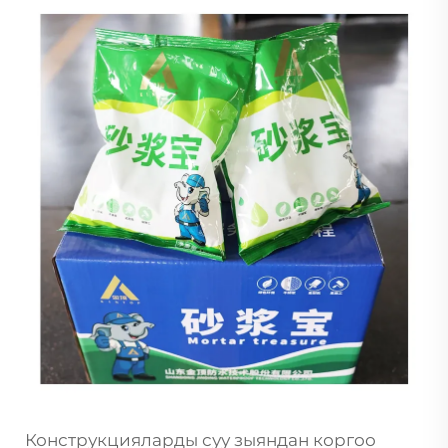
Конструкцияларды суу зыяндан коргоо