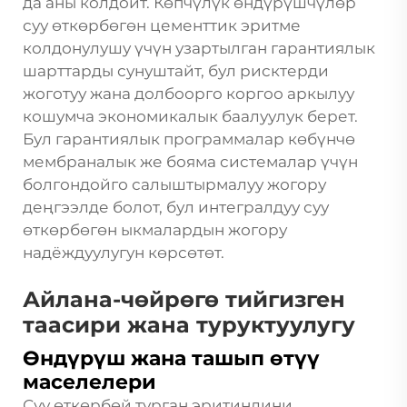
да аны колдойт. Көпчүлүк өндүрүшчүлөр
суу өткөрбөгөн цементтик эритме
колдонулушу үчүн узартылган гарантиялык
шарттарды сунуштайт, бул рисктерди
жоготуу жана долбоорго коргоо аркылуу
кошумча экономикалык баалуулук берет.
Бул гарантиялык программалар көбүнчө
мембраналык же бояма системалар үчүн
болгондойго салыштырмалуу жогору
деңгээлде болот, бул интегралдуу суу
өткөрбөгөн ыкмалардын жогору
надёждуулугун көрсөтөт.
Айлана-чөйрөгө тийгизген
таасири жана туруктуулугу
Өндүрүш жана ташып өтүү
маселелери
Суу өткөрбөй турган эритиндини