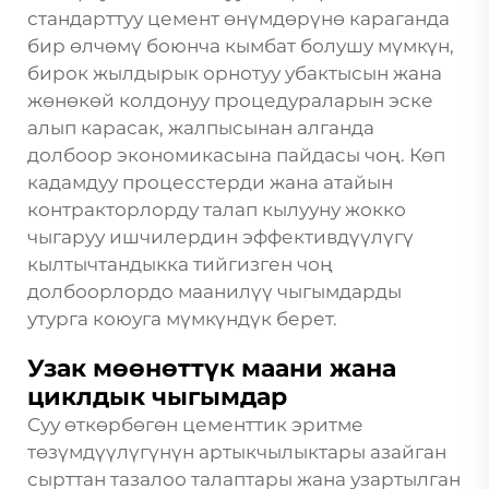
стандарттуу цемент өнүмдөрүнө караганда
бир өлчөмү боюнча кымбат болушу мүмкүн,
бирок жылдырык орнотуу убактысын жана
жөнөкөй колдонуу процедураларын эске
алып карасак, жалпысынан алганда
долбоор экономикасына пайдасы чоң. Көп
кадамдуу процесстерди жана атайын
контракторлорду талап кылууну жокко
чыгаруу ишчилердин эффективдүүлүгү
кылтычтандыкка тийгизген чоң
долбоорлордо маанилүү чыгымдарды
утурга коюуга мүмкүндүк берет.
Узак мөөнөттүк маани жана
циклдык чыгымдар
Суу өткөрбөгөн цементтик эритме
төзүмдүүлүгүнүн артыкчылыктары азайган
сырттан тазалоо талаптары жана узартылган