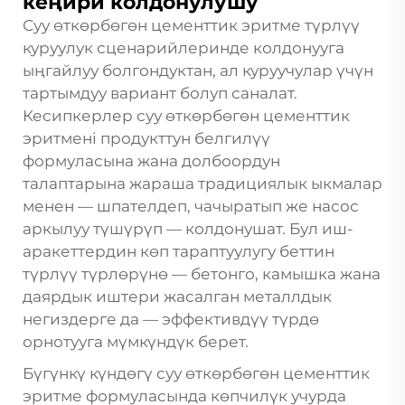
кеңири колдонулушу
Суу өткөрбөгөн цементтик эритме түрлүү
куруулук сценарийлеринде колдонууга
ыңгайлуу болгондуктан, ал куруучулар үчүн
тартымдуу вариант болуп саналат.
Кесипкерлер суу өткөрбөгөн цементтик
эритмені продукттун белгилүү
формуласына жана долбоордун
талаптарына жараша традициялык ыкмалар
менен — шпателдеп, чачыратып же насос
аркылуу түшүрүп — колдонушат. Бул иш-
аракеттердин көп тараптуулугу беттин
түрлүү түрлөрүнө — бетонго, камышка жана
даярдык иштери жасалган металлдык
негиздерге да — эффективдүү түрдө
орнотууга мүмкүндүк берет.
Бүгүнкү күндөгү суу өткөрбөгөн цементтик
эритме формуласында көпчилүк учурда