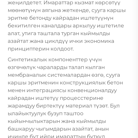
жеңилдетет. Имараттар кызмат көрсөтүү
мөөнөтүнүн аягына жеткенде, сууга каршы
эритме бетонду кайрадан иштетүүнүн
бекитилген каналдары аркылуу иштетиле
алат, утига таштала турган кыймылды
азайтат жана циклдүү ички экономика
принциптерин колдоот.
Синтетикалык компоненттер үчүн
өзгөчөлүк чараларды талап кылган
мембраналык системалардан өзгө, сууга
каршы эритменин конструкциялык бетон
менен интеграциясы конвенционалдуу
кайрадан иштетүү процесстерине
жарамдуу биртектүү материал түзөт. Бул
ылайыктуулук бузуп таштоо
кыйынчылыктарын жана кыймылды
башкаруу чыгымдарын азайтат, анын
ичинде бүт ийри имараттын бүткүл