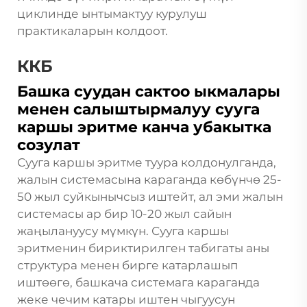
циклинде ынтымактуу курулуш
практикаларын колдоот.
ККБ
Башка суудан сактоо ыкмалары
менен салыштырмалуу сууга
каршы эритме канча убакытка
созулат
Сууга каршы эритме туура колдонулганда,
жалын системасына караганда көбүнчө 25-
50 жыл суйкынычсыз иштейт, ал эми жалын
системасы ар бир 10-20 жыл сайын
жаңылануусу мүмкүн. Сууга каршы
эритменин бириктирилген табигаты аны
структура менен бирге катарлашып
иштөөгө, башкача системага караганда
жеке чечим катары иштен чыгуусун