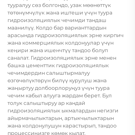
тууралуу сөз болгондо, узак мөөнөттүк
төтөнүмчүлүк жана иштеши үчүн туура
гидроизоляциялык чечимди тандаш
маанилүү. Колдо бар варианттардын
арасында гидроизоляциялык эрне кирпич
жана коммерциялык колдонуулар үчүн
кеңири жана ишенчтүү тандоо болуп
саналат. Гидроизоляциялык эрне менен
башка цементтик гидроизоляциялык
чечимдердин салыштырмалуу
өзгөчөлүктөрүн билүү курулуш жана
жаңыртуу долбоорлоруңуз үчүн туура
чечим кабыл алууга жардам берет. Бул
толук салыштыруу ар кандай
гидроизоляциялык ыкмалардын негизги
айырмачылыктарын, артыкчылыктарын
жана колдонулушун карастырып, тандоо
процессиңизге көмөк кылат.