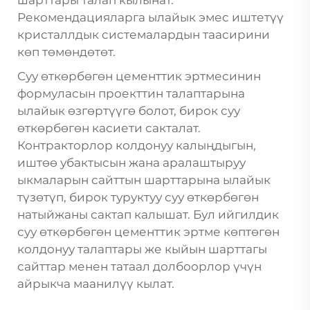
шарттары талап кылынат.
Рекомендацияларга ылайык эмес иштетүү
кристаллдык системалардын таасирини
көп төмөндөтөт.
Суу өткөрбөгөн цементтик эртмесинин
формуласын проекттин талаптарына
ылайык өзгөртүүгө болот, бирок суу
өткөрбөгөн касиети сакталат.
Контракторлор колдонуу калыңдыгын,
иштөө убактысын жана аралаштыруу
ыкмаларын сайттын шарттарына ылайык
түзөтүп, бирок туруктуу суу өткөрбөгөн
натыйжаны сактап калышат. Бул ийгилдик
суу өткөрбөгөн цементтик эртме көптөгөн
колдонуу талаптары же кыйын шарттагы
сайттар менен татаал долбоорлор үчүн
айрыкча маанилүү кылат.