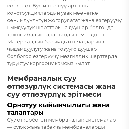
көрсөтөт. Бул иштешүү артышы
конструкциялардын узак мөөнөткө
сенимдүүлүгүн жогорулатат жана өзгөрүүчү
нымдуулук шарттарына дуушар болгондо
тажрыйбалык талаптарды төмөндөтөт.
Материалдын басымдын циклдарына
чыдамдуулугу жана тозууго дуушар
болбогоо өзгөрүүчү мезгилдик шарттарда
туруктуу коргоону камсыз кылат.
Мембраналык суу
өтпөзүрлүк системасы жана
суу өтпөзүрлүк эрітмеси
Орнотуу кыйынчылыгы жана
талаптары
Суу өткөрбөгөн мембраналык системалар
— суюк жана табакча мембраналарды