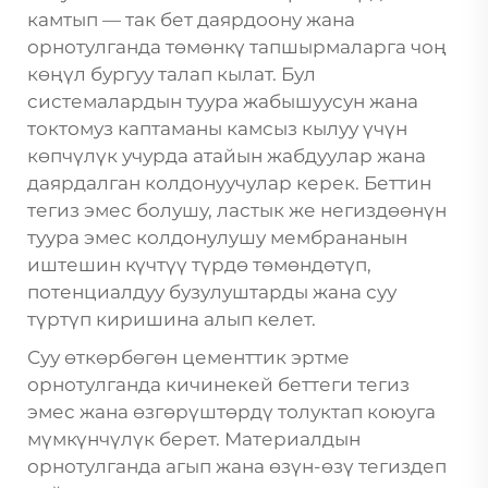
камтып — так бет даярдоону жана
орнотулганда төмөнкү тапшырмаларга чоң
көңүл бургуу талап кылат. Бул
системалардын туура жабышуусун жана
токтомуз каптаманы камсыз кылуу үчүн
көпчүлүк учурда атайын жабдуулар жана
даярдалган колдонуучулар керек. Беттин
тегиз эмес болушу, ластык же негиздөөнүн
туура эмес колдонулушу мембрананын
иштешин күчтүү түрдө төмөндөтүп,
потенциалдуу бузулуштарды жана суу
түртүп киришина алып келет.
Суу өткөрбөгөн цементтик эртме
орнотулганда кичинекей беттеги тегиз
эмес жана өзгөрүштөрдү толуктап коюуга
мүмкүнчүлүк берет. Материалдын
орнотулганда агып жана өзүн-өзү тегиздеп