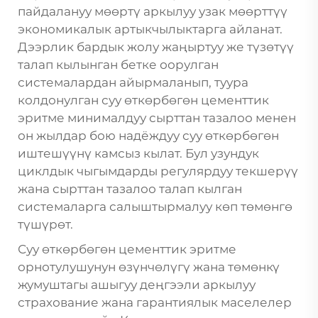
пайдалануу мөөртү аркылуу узак мөөрттүү
экономикалык артыкчылыктарга айланат.
Дээрлик бардык жолу жаңыртуу же түзөтүү
талап кылынган бетке оорулган
системалардан айырмаланып, туура
колдонулган суу өткөрбөгөн цементтик
эритме минималдуу сырттан тазалоо менен
он жылдар бою надёждуу суу өткөрбөгөн
иштешүүнү камсыз кылат. Бул узундук
циклдык чыгымдарды регулярдуу текшерүү
жана сырттан тазалоо талап кылган
системаларга салыштырмалуу көп төмөнгө
түшүрөт.
Суу өткөрбөгөн цементтик эритме
орнотулушунун өзүнчөлүгү жана төмөнкү
жумуштагы ашыгуу деңгээли аркылуу
страхование жана гарантиялык маселелер