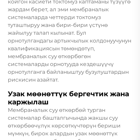
койгон касиети токтомуз каптаманы түзүүгө
жардам берет, ал эми мембраналык
системаларда четтерди токтомуз
туташтыруу жана бири-бири үстүнө
жайылуу талап кылынат. Бул
орнотулгандагы артыкчылык колдонуучунун
квалификациясын төмөндөтүп,
мембраналык суу өткөрбөгөн
системаларды орнотууда кездешүүчү
орнотулганга байланыштуу бузулуштардын
рискисин азайтат.
Узак мөөнөттүк бергечтик жана
каржылаш
Мембраналык суу өткөрбөй турган
системалар башталгычында жакшы суу
өткөрбөөчүлүк көрсөткүчтөрүн бериши
мүмкүн, бирок алардын узак мөөнөттүк