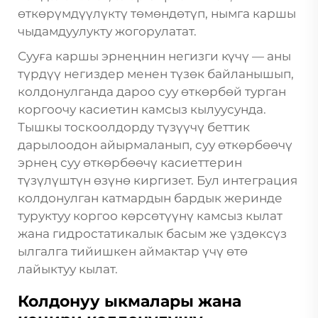
өткөрүмдүүлүктү төмөндөтүп, нымга каршы
чыдамдуулукту жогорулатат.
Сууға каршы эрнеңнин негизги күчү — аны
түрдүү негиздер менен түзөк байланышып,
колдонулганда дароо суу өткөрбөй турган
коргоочу касиетин камсыз кылуусунда.
Тышкы тоскоолдорду түзүүчү беттик
дарылоодон айырмаланып, суу өткөрбөөчү
эрнең суу өткөрбөөчү касиеттерин
түзүлүштүн өзүнө киргизет. Бул интеграция
колдонулган катмардын бардык жеринде
туруктуу коргоо көрсөтүүнү камсыз кылат
жана гидростатикалык басым же үздөксүз
ылгалга тийишкен аймактар үчү өтө
лайыктуу кылат.
Колдонуу ыкмалары жана