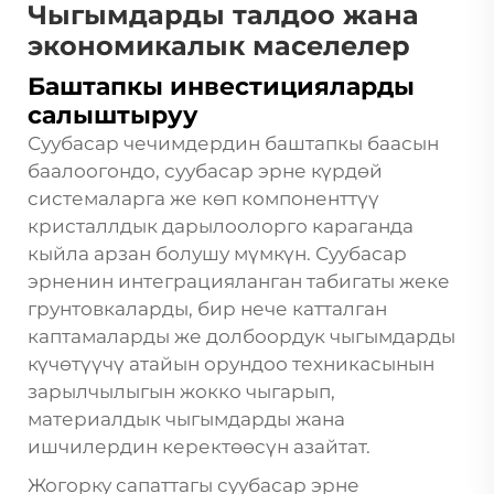
Чыгымдарды талдоо жана
экономикалык маселелер
Баштапкы инвестицияларды
салыштыруу
Суубасар чечимдердин баштапкы баасын
баалоогондо, суубасар эрне күрдөй
системаларга же көп компоненттүү
кристаллдык дарылоолорго караганда
кыйла арзан болушу мүмкүн. Суубасар
эрненин интеграцияланган табигаты жеке
грунтовкаларды, бир нече катталган
каптамаларды же долбоордук чыгымдарды
күчөтүүчү атайын орундоо техникасынын
зарылчылыгын жокко чыгарып,
материалдык чыгымдарды жана
ишчилердин керектөөсүн азайтат.
Жогорку сапаттагы суубасар эрне