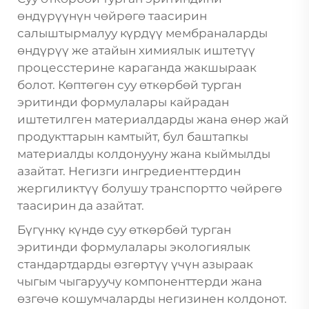
өндүрүүнүн чөйрөгө таасирин
салыштырмалуу күрдүү мембраналарды
өндүрүү же атайын химиялык иштетүү
процесстерине караганда жакшыраак
болот. Көптөгөн суу өткөрбөй турган
эритинди формулалары кайрадан
иштетилген материалдарды жана өнөр жай
продукттарын камтыйт, бул баштапкы
материалды колдонууну жана кыймылды
азайтат. Негизги ингредиенттердин
жергиликтүү болушу транспортто чөйрөгө
таасирин да азайтат.
Бүгүнкү күндө суу өткөрбөй турган
эритинди формулалары экологиялык
стандартдарды өзгөртүү үчүн азыраак
чыгым чыгаруучу компоненттерди жана
өзгөчө кошумчаларды негизинен колдонот.