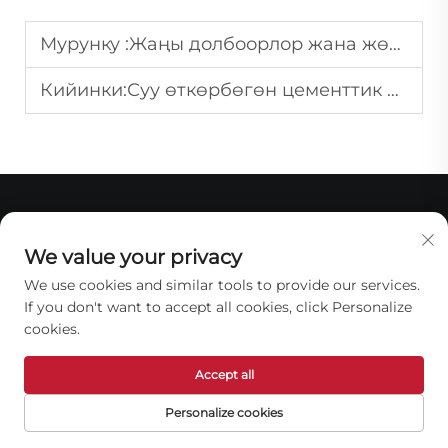
Мурунку :
Жаңы долбоорлор жана жөндөө үчүн сууга каршы эритинди кантип тандоо керек?
Кийинки:
Суу өткөрбөгөн цементтик эритме сыңар жана суу бар аймактар үчүн жарамдуу му?
We value your privacy
Биз жөнүндө
We use cookies and similar tools to provide our services.
If you don't want to accept all cookies, click Personalize
cookies.
Accept all
Personalize cookies