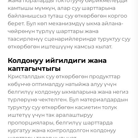
жана пораларды токтотуучу бирикмелерди
камтышы мүмкүн, алар суу шарттарына
байланышсыз туташ суу өткөрбөгөн коргоо
берет. Бул көп механизмдүү ыкма айлана-
чөйрөнүн түрлүү шарттары жана
таасирленүү сценарийлеринде туруктуу суу
өткөрбөгөн иштешүүнү камсыз кылат.
Колдонуу ийгилдиги жана
каптагычтыгы
Кристаллдык суу өткөрбөгөн продукттар
көбүнчө оптималдуу натыйжа алуу үчүн
белгилүү колдонуу ыкмаларына жана негиз
түрлөрүнө чектелген. Бул материалдардын
туруктуу суу өткөрбөгөн касиетин толук
иштетүү үчүн так аралаштыруу
пропорциялары, белгилүү шарттарда
кургатуу жана контролдолгон колдонуу