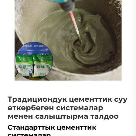
Традициондук цементтик суу
өткөрбөгөн системалар
менен салыштырма талдоо
Стандарттык цементтик
системалар