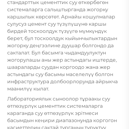
стандарттык цементтик суу өткөрбөгөн
системаларга салыштырганда жогорку
каршылык көрсөтөт. Арнайы кошулмалар
сулусуз цемент
суу түзүлүшүнө каршы
бирдей тоскоолдук түзүүгө мүмкүндүк
берет, бул тоскоолдук кыйынчылыктардын
жогорку деңгээлине дуушар болгондо да
сакталат. Бул басымга чыдамдуулуктун
жогорулашы аны жер астындагы иштерде,
шаараларды суудан коргоодо жана жер
астындагы суу басымы маселелүү болгон
инфраструктура долбоорлорунда айрыкча
маанилүү кылат.
Лабораториялык сыноолор тұраакы суу
өтпөзүрлүк цементтик системаларга
караганда суу өтпөзүрлүк эрітмеси
басымдын кеңири диапазонунда коргогон
касиеттерин сактай турганын туруктуу