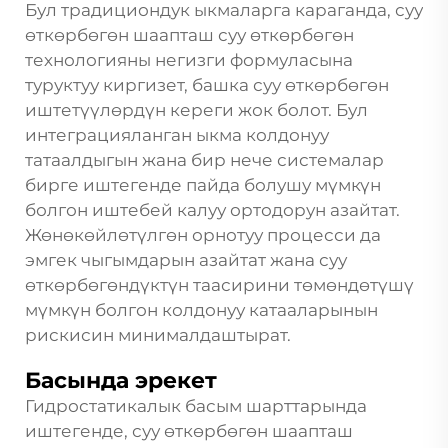
Бул традициондук ыкмаларга караганда, суу
өткөрбөгөн шаапташ суу өткөрбөгөн
технологияны негизги формуласына
туруктуу киргизет, башка суу өткөрбөгөн
иштетүүлөрдүн кереги жок болот. Бул
интеграцияланган ыкма колдонуу
татаалдыгын жана бир нече системалар
бирге иштегенде пайда болушу мүмкүн
болгон иштебей калуу ортодорун азайтат.
Жөнөкөйлөтүлгөн орнотуу процесси да
эмгек чыгымдарын азайтат жана суу
өткөрбөгөндүктүн таасирини төмөндөтүшү
мүмкүн болгон колдонуу катааларынын
рискисин минималдаштырат.
Басында эрекет
Гидростатикалык басым шарттарында
иштегенде, суу өткөрбөгөн шаапташ