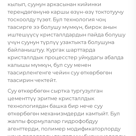
кылып, суунун аркасынан кийинки
тереңдөгөнүнө каршы өзүн-өзү токтотуучу
тоскоолду түзөт. Бул технология чоң
таасирге ээ болушу мүмкүн, бирок анын
иштешүүсү кристаллдардын пайда болушу
үчүн суунун түрлүү узактыкта болушуна
байланыштуу. Кургак шарттарда
кристаллдык процесстер уйкудагы абалда
калышы мүмкүн, бул суу менен
таасирленгенге чейин суу өткөрбөгөн
таасирин чектейт.
Суу өткөрбөгөн сыртка тургузулган
цементтүү эритме кристаллдык
технологиядан башка бир нече суу
өткөрбөгөн механизмдерди камтыйт. Бул
жалпы формулалар гидрофобдуу
агенттерди, полимер модификаторлорду