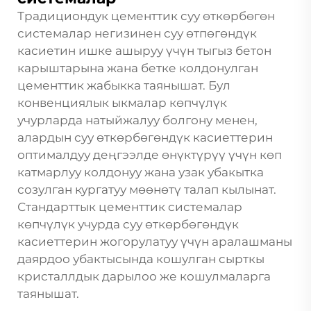
Традициондук цементтик суу өткөрбөгөн
системалар негизинен суу өтпөгөндүк
касиетин ишке ашыруу үчүн тыгыз бетон
карыштарына жана бетке колдонулган
цементтик жабыкка таянышат. Бул
конвенциялык ыкмалар көпчүлүк
учурларда натыйжалуу болгону менен,
алардын суу өткөрбөгөндүк касиеттерин
оптималдуу деңгээлде өнүктүрүү үчүн көп
катмарлуу колдонуу жана узак убакытка
созулган кургатуу мөөнөтү талап кылынат.
Стандарттык цементтик системалар
көпчүлүк учурда суу өткөрбөгөндүк
касиеттерин жогорулатуу үчүн аралашманы
даярдоо убактысында кошулган сырткы
кристаллдык дарылоо же кошулмаларга
таянышат.