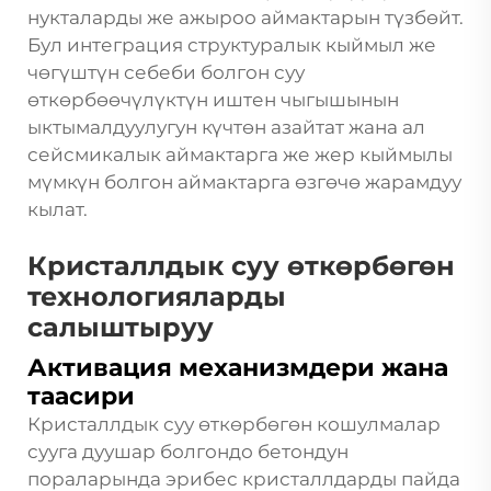
нукталарды же ажыроо аймактарын түзбөйт.
Бул интеграция структуралык кыймыл же
чөгүштүн себеби болгон суу
өткөрбөөчүлүктүн иштен чыгышынын
ыктымалдуулугун күчтөн азайтат жана ал
сейсмикалык аймактарга же жер кыймылы
мүмкүн болгон аймактарга өзгөчө жарамдуу
кылат.
Кристаллдык суу өткөрбөгөн
технологияларды
салыштыруу
Активация механизмдери жана
таасири
Кристаллдык суу өткөрбөгөн кошулмалар
сууга дуушар болгондо бетондун
пораларында эрибес кристаллдарды пайда