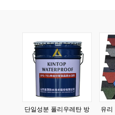
단일성분 폴리우레탄 방
유리