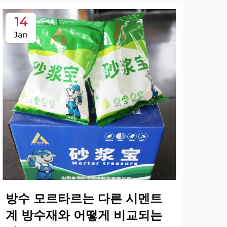
14
1
Jan
Ja
방수 모르타르는 다른 시멘트
방
계 방수재와 어떻게 비교되는
기