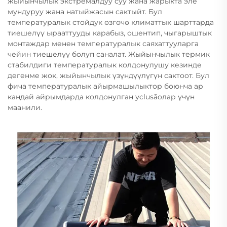
жыйынчылык экстремалдуу суу жана жарыкта эле
мундуруу жана натыйжасын сактыйт. Бул
температуралык стойдук өзгөчө климаттык шарттарда
тиешелүү ырааттууды карабыз, ошентип, чыгарыштык
монтаждар менен температуралык саяхаттууларга
чейин тиешелүү болуп саналат. Жыйынчылык термик
стабилдиги температуралык колдонулушу кезинде
дегенме жок, жыйынчылык үзүндүүлүгүн сактоот. Бул
фича температуралык айырмашылыктор боюнча ар
кандай айрымдарда колдонулган уclusãoлар үчүн
маанили.