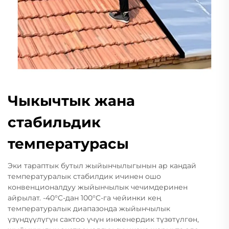
Чыкычтык жана
стабильдик
температурасы
Эки тараптык бутыл жыйынчылыгынын ар кандай
температуралык стабилдик ичинен ошо
конвенционалдуу жыйынчылык чечимдеринен
айрылат. -40°C-дан 100°C-га чейинки кең
температуралык диапазонда жыйынчылык
үзүндүүлүгүн сактоо үчүн инженердик түзөтүлгөн,