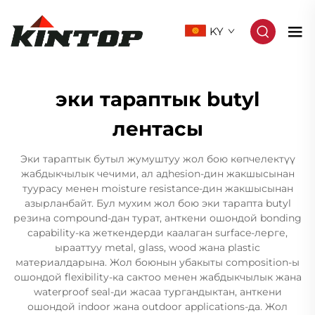
KY
эки тараптык butyl
лентасы
Эки тараптык бутыл жумуштуу жол бою көпчелектүү
жабдыкчылык чечими, ал адhesion-дин жакшысынан
туурасу менен moisture resistance-дин жакшысынан
азырланбайт. Бул мухим жол бою эки тарапта butyl
резина compound-дан турат, анткени ошондой bonding
capability-ка жеткендерди каалаган surface-лерге,
ырааттуу metal, glass, wood жана plastic
материалдарына. Жол боюнын убакыты composition-ы
ошондой flexibility-ка сактоо менен жабдыкчылык жана
waterproof seal-ди жасаа тургандыктан, анткени
ошондой indoor жана outdoor applications-да. Жол