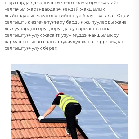
шарттарда да салгыштык өзгөчөлүктөрүн сактайт,
чалгачыл жарандарда эч кандай жакшылык
жыйындарын үзүлгөнө тийиштүү болуп саналат. Оңой
салгыштык өзгөчөлүктөрү бардык жылууларды жана
жылуулардын орундорунда су кармаштыгынан
салгыштукчулук жасайт, узун мүддэ жакшылык су
кармаштыгынан салгыштукчулук жана коррозиядан
салгыштукчулук берет.