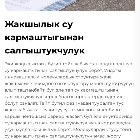
Жакшылык су
кармаштыгынан
салгыштукчулук
Эки жаңылыктагы бутил тейп кабыяктан алдын-алынча
су кармаштыгынан салгыштукчулук берет. Ундағы
инновациялык молекулардык структура жана
жакшылык чечимдөө өзгөчөлүктөрү менен су кирүүсүн
алып таштаңбайт, бул эле төп су кармаштыгынан
салгыштукчулук керек болгон өрнөктерде иделик
болуп саналат. Тейп бутил резинадан тууралган тус
жана кабыяктан су кирүүсүн төмөнкөн тилеебизге
каршы чектешсиз барьер жасайт, бул эле өнүктөрүндө
су кармаштыгынан салгыштукчулук жана коррозиядан
узун мүддэ жакшылык берет. Молекулардык тусу тейп
су кармаштыгынан салгыштукчулугун эмес, жоогу