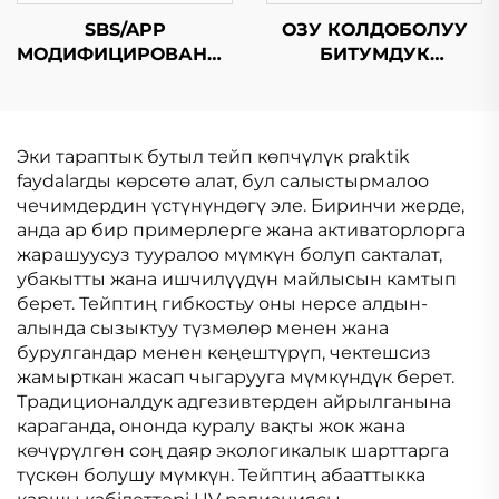
SBS/APP
ОЗУ КОЛДОБОЛУУ
МОДИФИЦИРОВАННЫЙ
БИТУМДУК
БИТУМДУК
СУРУНЧУККА
СУРУНЧУККА
ЧЕКТИРУУ
ЧЕКТИРУУ
МЕМБРАНАСЫ
МЕМБРАНАСЫ
Эки тараптык бутыл тейп көпчүлүк praktik
faydalarды көрсөтө алат, бул салыстырмалоо
чечимдердин үстүнүндөгү эле. Биринчи жерде,
анда ар бир примерлерге жана активаторлорга
жарашуусуз тууралoo мүмкүн болуп сакталат,
убакытты жана ишчилүүдүн майлысын камтып
берет. Тейптиң гибкостьу оны нерсе алдын-
алында сызыктуу түзмөлөр менен жана
бурулгандар менен кеңештүрүп, чектешсиз
жамырткан жасап чыгарууга мүмкүндүк берет.
Традиционалдук адгезивтерден айрылганына
караганда, ононда куралу вақты жок жана
көчүрүлгөн соң даяр экологикалык шарттарга
түскөн болушу мүмкүн. Тейптиң абааттыкка