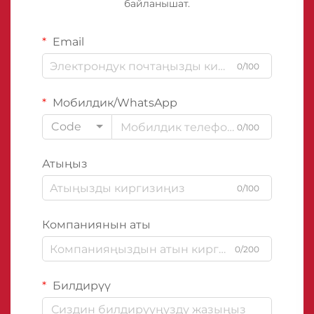
байланышат.
Email
0/100
Мобилдик/WhatsApp
Code
0/100
Атыңыз
0/100
Компаниянын аты
0/200
Билдирүү