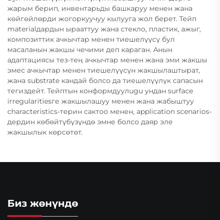
жарым берип, инвентарьды башкаруу менен жана
көйгөйлөрди жогоркуучуу кылууга жол берет. Тейп
materialдардын ырааттуу жана стекло, пластик, ажыг,
композиттик ачкычтар менен тиешелүүсү бул
масаланын жакшы чечими деп караган. Анын
адаптациясы тез-тең ачкычтар менен жана эми жакшы
эмес ачкычтар менен тиешелүүсүн жакшылаштырат,
жана substrate кандай болсо да тиешелүүлүк сапасын
тегиздейт. Тейптын конформдуулugu ундан surface
irregularitiesге жакшылашуу менен жана жабыштуу
characteristics-терин сактоо менен, application scenarios-
дердин көбөйтүбүзүндө эмне болсо даяр эле
жакшылык көрсөтөт.
Биз жөнүндө