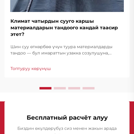
Климат чатырдын сууго каршы
материалдарын тандоого кандай таасир
этет?
Шин суу өткөрбөө үчүн туура материалдарды
тандоо — бул имараттын узакка созулушуна,
иштешине жана чыгымдарга түздөн-түз таасир
эткен маанилүү чечим. Аба ырайы шарттары
Топтуруу көрүнүш
мындай чечимдин негизги аныктоочу фактору
болуп саналат...
Бесплатный расчёт алуу
Биздин өкүлдөрүбүз сиз менен жакын арада