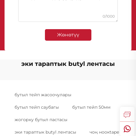
0/1000
Жөнөтүү
эки тараптык butyl лентасы
бутыл тейп жасоочулары
бутыл тейп саубагы
бутыл тейп 50мм
жогорку бутыл пастасы
эки тараптык butyl лентасы
чоң ноокtape