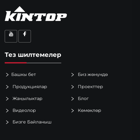
Тез шилтемелер
Башкы бет
Биз жөнүндө
Продукциялар
Проекттер
Жаңылыктар
Блог
Видеолор
Көмөклөр
Бизге Байланыш