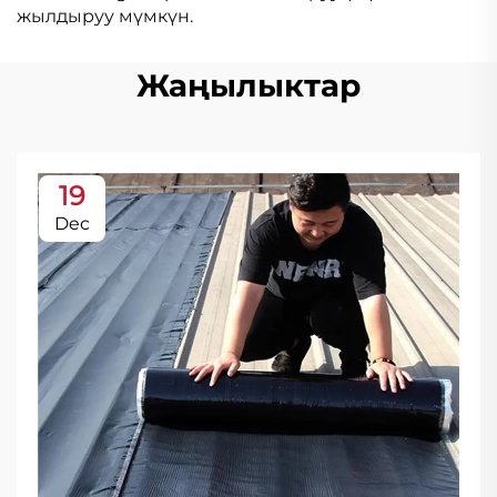
жылдыруу мүмкүн.
Жаңылыктар
19
Dec