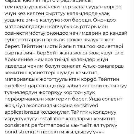
каршы қабілеттері UV радиациясы,
температуралык чекиттер жана суудан коргоо
үчүн кез келген сырттуу көлөмдөрдө ұзақ
уздыкта эмне кылууға жол береди. Оңондоо
материалдардын көпчүлүк сырттарымен
совместимостьу оңондоо чечимдерин ар кандай
субстраттардын аркылы жокко кылууга жол
берет. Тейптиң чистый алып таштоо қасиеттері
сыртка зиян бербейт жана жогот жок, ушул эле
временнее немесе тиімді көлөмдөр үчүн
идеалды чечим болуп саналат. Алыс-саналарды
кемитиш қасиеттері шумды кемитип,
материалдык жоготтуулыктан корgó. Тейптиң
excellent gap-жылдыруу қабилиеттери сызыктуу
түзмөлөрдүн жогоркуу коргоочулук
перформансын жамгерип берет. Унда солвент
жок, бул экологиялык жана sensitived
applicationsда колдонулат. Тейптиң колдонуу
үзрүктүүлүгү installation xаталарын кемитип,
consistent performancedы камтыйт, ал түрлүү
bond strength проектти жылдыруу үчүн