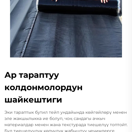
Ар тараптуу
колдонмолордун
шайкештиги
Эки тараптык бутил тейп ундайында көйгөйлөрү менен
эле жакшылыкка ие болуп, чоң сандагы ачкыч
материалдар менен жана текстурада тиешелүү топтойт.
Бул тиешелүүлүк көпчүлүк жабыштуу чечимдерге