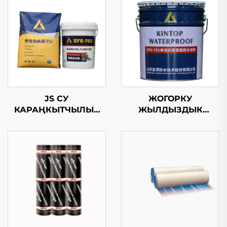
JS СУ
ЖОГОРКУ
КАРАҢКЫТЧЫЛЫК
ЖЫЛДЫЗДЫК
КОЧОРОК
ПОЛИУРЕТАН ТЕМІР-
БАС