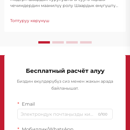
чечимдердин маанилүү ролу Шаардык өнүгүштүн
өзгөрүп турган сценарийинде басментти сууга
каршы мембраналар курулуштук коопсуздук жана
Топтуруу көрүнүш
конструкциялык бүтүндүккө ири бөлүк болуп
саналат. Шаарлар...
Бесплатный расчёт алуу
Биздин өкүлдөрүбүз сиз менен жакын арада
байланышат.
Email
0/100
Мобилдик/WhatsApp