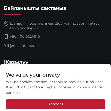
Байланышты сактаңыз
Шандонг провинциясы, Шоугуанг шаары, Тайтоу
Өндүрүү паркы
+86-400-6123-916
[email protected]
Жазылуу
We value your privacy
We use cookies and similar tools to provide our services.
If you don't want to accept all cookies, click Personalize
cookies.
Accept all
Copyright © 2026 Shandong Jinding Waterproof
Technology Co., Ltd. Бардык укуктар камсыздалган. —