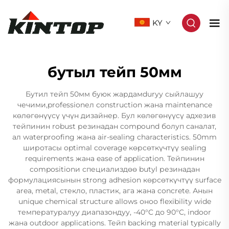
KY
бутыл тейп 50мм
Бутил тейп 50мм буюк жардамdurуу сыйлашуу
чечими,professionел construction жана maintenance
көлөгөнүүсү үчүн дизайнер. Бул көлөгөнүүсү адхезив
тейпинин robust резинадан compound болуп саналат,
ал waterproofing жана air-sealing characteristics. 50mm
широтасы optimal coverage көрсөткүчтүү sealing
requirements жана ease of application. Тейпинин
compositionи специализдөө butyl резинадан
формулациясынын strong adhesion көрсөткүчтүү surface
area, metal, стекло, пластик, ага жана concrete. Анын
unique chemical structure allows оноо flexibility wide
температуралуу диапазондуу, -40°C до 90°C, indoor
жана outdoor applications. Тейп backing material typically