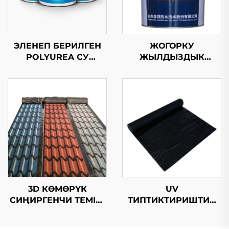
ЭЛЕНЕП БЕРИЛГЕН
ЖОГОРКУ
POLYUREA СУ
ЖЫЛДЫЗДЫК
КАРАҢКЫТЧЫЛЫК
ПОЛИУРЕТАН ТЕМІР-
КОЧОРОК
БАС
3D КӨМӨРҮК
UV
СИҢИРГЕНЧИ ТЕМІР-
ТИПТИКТИРИШТИК
БАС
ОЗУ КОЛДОБОЛУУ
БИТУМДУК