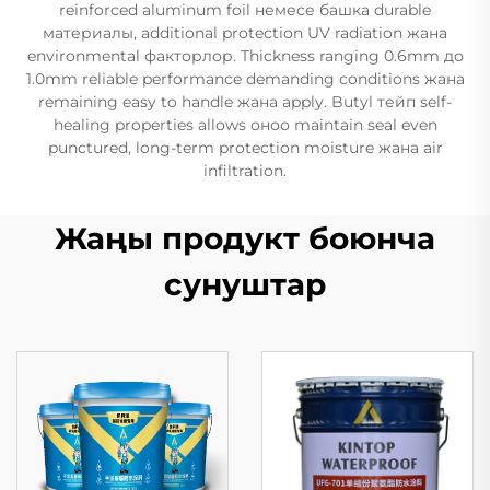
reinforced aluminum foil немесе башка durable
материалы, additional protection UV radiation жана
environmental факторлор. Thickness ranging 0.6mm до
1.0mm reliable performance demanding conditions жана
remaining easy to handle жана apply. Butyl тейп self-
healing properties allows оноо maintain seal even
punctured, long-term protection moisture жана air
infiltration.
Жаңы продукт боюнча
сунуштар