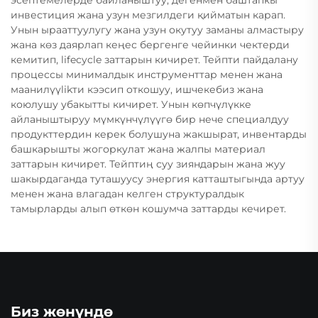
эсептемелерде байланыштуу, дегенмен баштапкы
инвестиция жана узун мезгилдеги қийматын карап.
Унын ырааттуулугу жана узун окутуу заманы алмастыру
жана көз даярлап кеңес бергенге чейинки чектерди
кемитип, lifecycle заттарын кичирет. Тейпти пайдалану
процессы минималдык инструменттар менен жана
маанилүүlikти кээсип откошуу, ишчекебиз жана
коюлушу убакытты кичирет. Унын көпчүлүкке
айланыштыруу мүмкүнчүлүүгө бир нече специалдуу
продукттердин керек болушуна жакшырат, инвентарды
башкарышты жогоркулат жана жалпы материал
заттарын кичирет. Тейптиң суу зияндарын жана жуу
шакырдаганда туташуусу энергия катташтыгында артуу
менен жана влагадан келген структуралдык
тамырларды алып өткөн кошумча заттарды кечирет.
Биз жөнүндө