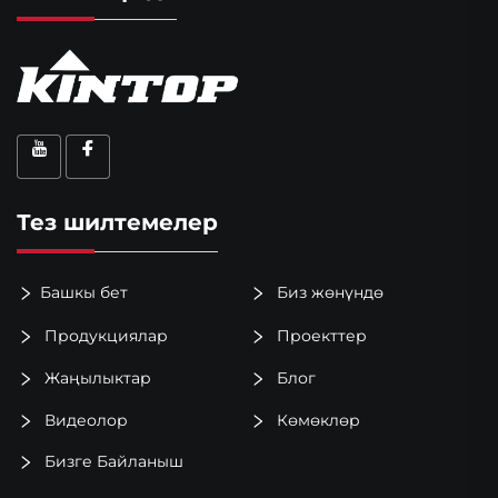
Тез шилтемелер
Башкы бет
Биз жөнүндө
Продукциялар
Проекттер
Жаңылыктар
Блог
Видеолор
Көмөклөр
Бизге Байланыш