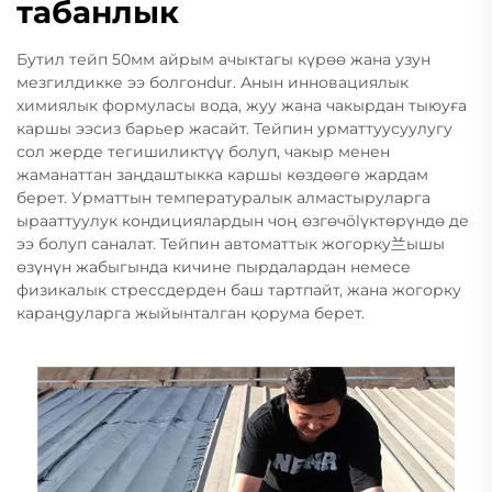
табанлык
Бутил тейп 50мм айрым ачыктагы күрөө жана узун
мезгилдикке ээ болгонdur. Анын инновациялык
химиялык формуласы вода, жуу жана чакырдан тыюуға
каршы ээсиз барьер жасайт. Тейпин урматтуусуулугу
сол жерде тегишиликтүү болуп, чакыр менен
жаманаттан заңдаштыкка каршы көздөөгө жардам
берет. Урматтын температуралык алмастыруларга
ырааттуулук кондициялардын чоң өзгөчölүктөрүндө де
ээ болуп саналат. Тейпин автоматтык жогорку兰ышы
өзүнүн жабыгында кичине пырдалардан немесе
физикалык стрессдерден баш тартпайт, жана жогорку
караңgyларга жыйынталган қорума берет.