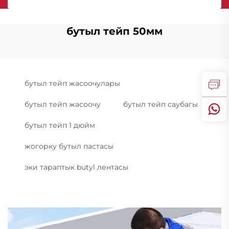
бутыл тейп 50мм
бутыл тейп жасоочулары
бутыл тейп жасоочу
бутыл тейп саубагы
бутыл тейп 1 дюйм
жогорку бутыл пастасы
эки тараптык butyl лентасы