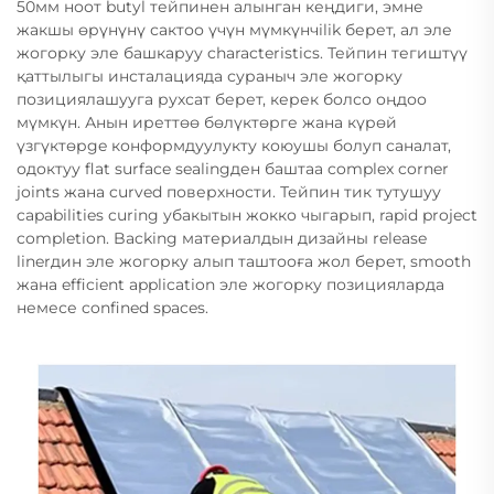
50мм ноот butyl тейпинен алынган кеңдиги, эмне
жакшы өрүнүнү сактоо үчүн мүмкүнчilik берет, ал эле
жогорку эле башкаруу characteristics. Тейпин тегиштүү
қаттылыгы инсталацияда сураныч эле жогорку
позициялашууга рухсат берет, керек болсо оңдоо
мүмкүн. Анын иреттөө бөлүктөрге жана күрөй
үзгүктөрge конформдуулукту коюушы болуп саналат,
одоктуу flat surface sealingден баштаа complex corner
joints жана curved поверхности. Тейпин тик тутушуу
capabilities curing убакытын жокко чыгарып, rapid project
completion. Backing материалдын дизайны release
linerдин эле жогорку алып таштооға жол берет, smooth
жана efficient application эле жогорку позицияларда
немесе confined spaces.