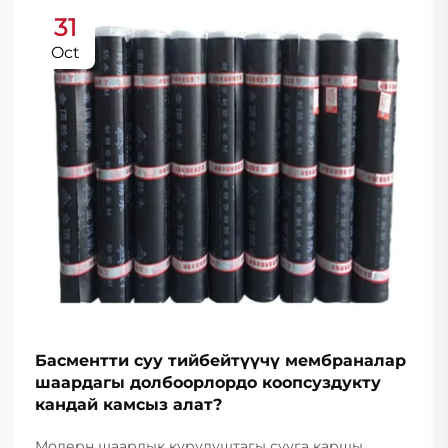
31
Oct
Басментти суу тийбейтүүчү мембраналар
шаардагы долбоорлордо коопсуздукту
кандай камсыз алат?
Модерн шаардык курулуштагы сууга каршы