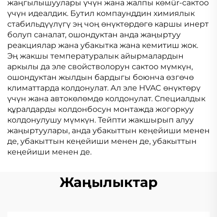
жаңгылышуулары үчүн жана жалпы көмür-сактоо
үчүн идеалдик. Бутил компаунддин химиялык
стабильдүүлүгү эң чоң өнүктөрдөгө каршы инерт
болуп саналат, ошондуктан анда жаңыртуу
реакциялар жана убакытка жана кемитиш жок.
Эң жакшы температуралык айырмалардын
аркылы да эле свойстволорун сактоо мүмкүн,
ошондуктан жылдын бардыгы боюнча өзгөчө
климаттарда колдонулат. Ал эле HVAC өнүктөрү
үчүн жана автокөлөмдө колдонулат. Специалдык
құралдарды колдонбосун монтажда жогоркуу
колдонулушу мүмкүн. Тейпти жакшырып алуу
жаңыртуулары, анда убакыттын кеңейиши менен
де, убакыттын кеңейиши менен де, убакыттын
кеңейиши менен де.
Жаңылыктар