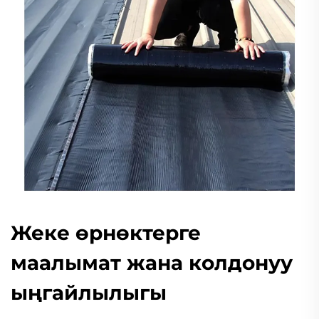
Жеке өрнөктерге
маалымат жана колдонуу
ыңгайлылыгы