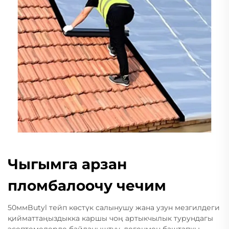
Чыгымга арзан
пломбалоочу чечим
50ммButyl тейп көстүк салынушу жана узун мезгилдеги
қийматтаңыздыкка каршы чоң артыкчылык турундагы