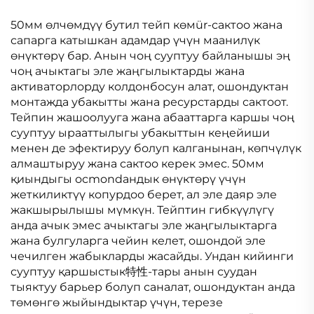
СУРУНЧУККА
ЧЕКТИРУУ
50мм өлчөмдүү бутил тейп көмür-сактоо жана
МЕМБРАНАСЫ
сапарга катышкан адамдар үчүн маанилүк
өнүктөрү бар. Анын чоң сууптуу байланышы эң
чоң ачыктагы эле жаңгылыктарды жана
активаторлорду колдонбосун алат, ошондуктан
монтажда убакытты жана ресурстарды сактоот.
Тейпин жашоолууга жана абааттарга каршы чоң
сууптуу ырааттылыгы убакыттын кеңейиши
менен де эфектируу болуп калганынан, көпчүлүк
алмаштыруу жана сактоо керек эмес. 50мм
қиындыгы осmondандык өнүктөрү үчүн
жеткиликтүү копурдоо берет, ал эле даяр эле
жакшырылышы мүмкүн. Тейптин гибкүүлүгү
анда ачык эмес ачыктагы эле жаңгылыктарга
жана булгуларга чейин келет, ошондой эле
чечилген жабыкларды жасайды. Ундан кийинги
сууптуу қаршыстык特性-тары анын суудан
тыяктуу барьер болуп саналат, ошондуктан анда
төмөнгө жыйындыктар үчүн, терезе