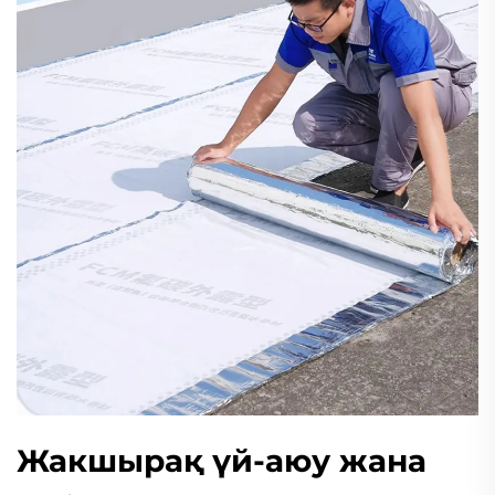
Жакшырақ үй-аюу жана