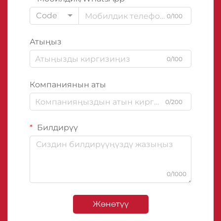
Code
0/100
Атыңыз
0/100
Компаниянын аты
0/200
Билдирүү
0/1000
Жөнөтүү