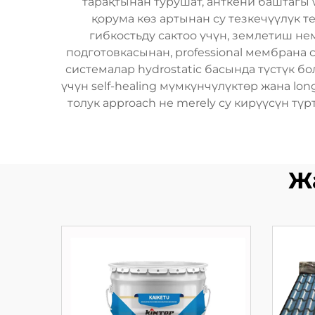
тарақтынан турушат, анткени баштагы w
қорума көз артынан су тезкечүүлүк 
гибкостьду сактоо үчүн, землетиш не
подготовкасынан, professional мембран
системалар hydrostatic басында түстүк б
үчүн self-healing мүмкүнчүлүктөр жана lon
толук approach не merely су кирүүсүн түртө
Ж