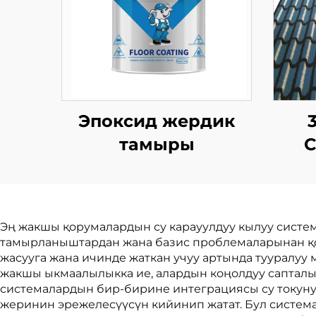
Эпоксид жердик
тамыры
Эң жакшы қорумалардын су карауулдуу кылуу систем
тамырланыштардан жана базис проблемаларынан қор
жасууга жана ичинде жаткан учуу артында тууралуу
жакшы ыкмаалылыкка ие, алардын коңолдуу саптал
системалардын бир-бирине интеграциясы су токуну
жеринин эрежелесүүсүн кийинип жатат. Бул систем