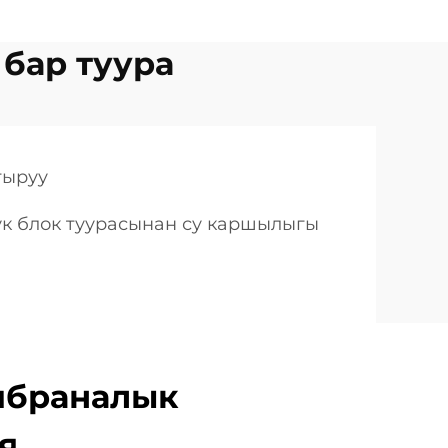
 бар туура
тыруу
к блок туурасынан су каршылыгы
браналык
я