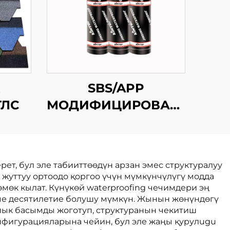
К
SBS/APP
ЛС
МОДИФИЦИРОВАННЫЙ
БИТУМДУК
СУРУНЧУККА
ЧЕКТИРУУ
т, бул эле табииттөөдүн арзан эмес структуралуу
МЕМБРАНАСЫ
уттуу ортоодо қоргоо үчүн мүмкүнчүлүгү модда
мөк кылат. Күнүкөй waterproofing чечимдери эң
че десятилетие болушу мүмкүн. Жынын жөнүндөгү
лык басымды жоготуп, структуранын чекитиш
нфигурацияларына чейин, бул эле жаңы қурулugu