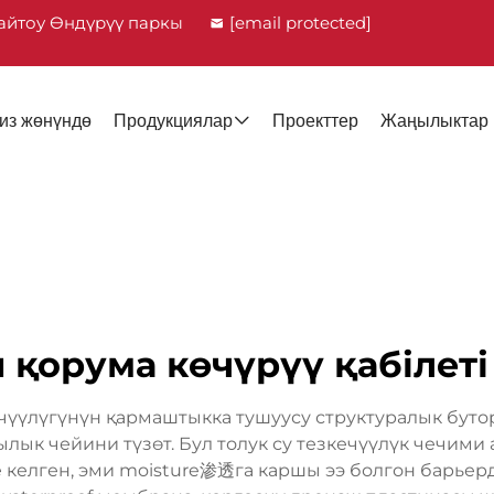
айтоу Өндүрүү паркы
[email protected]
из жөнүндө
Продукциялар
Проекттер
Жаңылыктар
қорума көчүрүү қабілеті
чүүлүгүнүн қармаштыкка тушуусу структуралык буто
лык чейини түзөт. Бул толук су тезкечүүлүк чечими
келген, эми moisture渗透га каршы ээ болгон барьерд