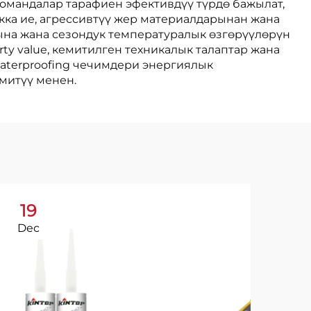
омандалар тарафиен эфективдүү түрдө бажылат,
ка ие, агрессивтүү жер материалдарынан жана
на жана сезондук температуралык өзгөрүүлөрүн
y value, кемитилген техникалык талаптар жана
aterproofing чечимдери энергиялык
митүү менен.
19
1
Dec
Ja