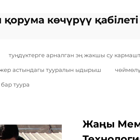
қорума көчүрүү қабілеті
туңдүктерге арналган эң жакшы су кармаш
жер астындагы тууралын ыдырыш
чөймөлү
 бар туура
Жаңы Мем
Технологи