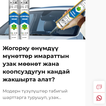
Жогорку өнүмдүү
Би
мүнөттөр имараттын
ыл
узак мөөнөт жана
те
коопсуздугун кандай
өз
жакшырта алат?
ба
Модерн түзүлүштөр табигый
Бит
шарттарга турушуп, узак
мат
мөөнөткө созулган учурда
инф