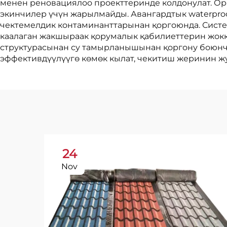
менен реновациялоо проекттеринде колдонулат. Орн
экинчилер үчүн жарылмайды. Авангардтык waterpro
чектемелдик контаминанттарынан қоргоюнда. Систе
каалаган жакшыраак қорумалык қабилиеттерин жокко
структурасынан су тамырланышынан қоргону боюнча
эффективдүүлүүгө көмөк кылат, чекитиш жеринин жу
24
Nov