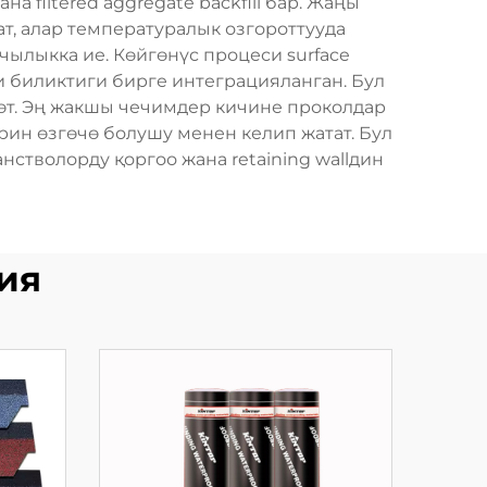
 filtered aggregate backfill бар. Жаңы
т, алар температуралык озгороттууда
чылыкка ие. Көйгөнүс процеси surface
 биликтиги бирге интеграцияланган. Бул
ртөт. Эң жакшы чечимдер кичине проколдар
лерин өзгөчө болушу менен келип жатат. Бул
транстволорду қоргоо жана retaining wallдин
ия