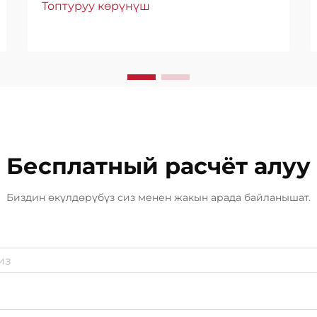
Топтуруу көрүнүш
мөөнөттүк өнүмдүүлүккө жана
эзэлбестикке тууралуу түздөн-түз
таасир эткен көптөгөн
факторлорду эсепке алууну талап
кылат. Кесипкөй инсандар жана
имарат ээлери материалды
баалоо керек...
Бесплатный расчёт алуу
Биздин өкүлдөрүбүз сиз менен жакын арада байланышат.