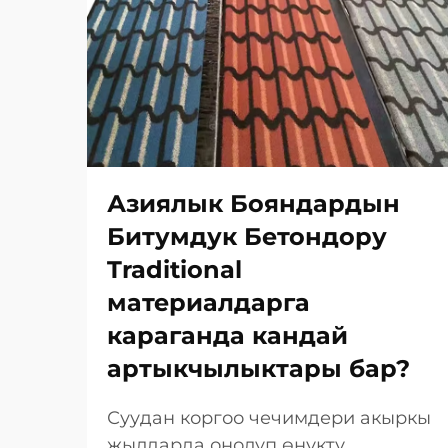
Азиялык Бояндардын
Битумдук Бетондору
Traditional
материалдарга
караганда кандай
артыкчылыктары бар?
Суудан коргоо чечимдери акыркы
жылдарда оңолуп өнүктү,