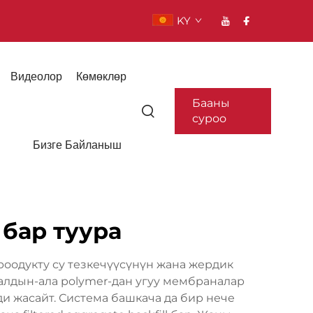
KY
Видеолор
Көмөклөр
Бааны
суроо
Бизге Байланыш
 бар туура
роодукту су тезкечүүсүнүн жана жердик
 алдын-ала polymer-дан угуу мембраналар
и жасайт. Система башкача да бир нече