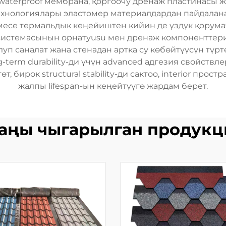
aterproof мембрана, қоргоочу дренаж пластинасы жана
технологиялары эластомер материалдардан пайдалана
месе термальдык кеңейиштен кийин де үздүк қорума
а системасынын орнатуusu мен дренаж компоненттери
олуп саналат жана стенадан артка су көбөйтүүсүн тү
g-term durability-ди үчүн advanced адгезия свойств
т, бирок structural stability-ди сактоо, interior прос
жалпы lifespan-ын кеңейтүүгө жардам берет.
аңы чыгарылган продукц