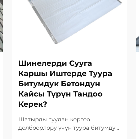
Шинелерди Сууга
Каршы Иштерде Туура
Битумдук Бетондун
Кайсы Түрүн Тандоо
Керек?
Шатырды суудан коргоо
долбоорлору үчүн туура битумдук
материалды тандоо узак