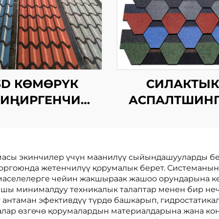
3D КӨМӨРҮК
СИЛАКТЫ
СИҢИРГЕНЧИ
АСПАЛТШИНГ
ТЕМІР-БАС
асы экинчилер үчүн маанилүү сыйындашууларды бере
гоюнда жетенчилүү қорумалык берет. Системанын ж
 маселелерге чейин жакшыраак жашоо орундарына кө
ышы минималдуу техникалык талаптар менен бир не
 антаман эфективдүү түрдө башкарып, гидростатика
алар өзгөчө қорумалардын материалдарына жана ко