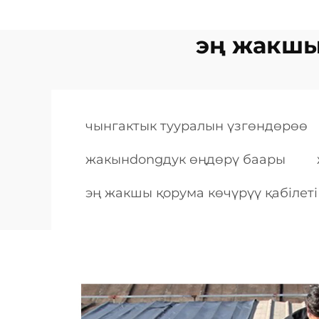
эң жакшы 
чынгактык тууралын үзгөндөрөө
жакынdongдук өңдөрү баары
эң жакшы қорума көчүрүү қабілеті