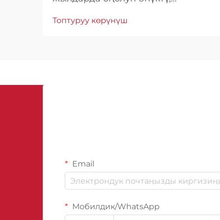
заманбап синтетикалык
Топтуруу көрүнүш
материалдар бийик өнүмдүүлүккө
ээ. Азиадагы боёктордун битумдук
материалдары имараттарды
коргоонун алдыңкы чегин
билдирет...
Email
Мобилдик/WhatsApp