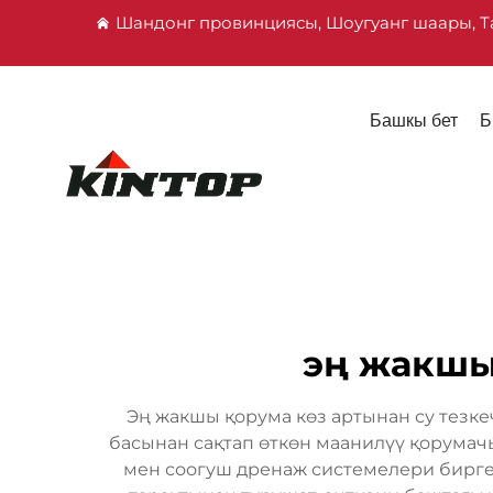
Шандонг провинциясы, Шоугуанг шаары, Т
Башкы бет
Б
эң жакшы 
Эң жакшы қорума көз артынан су тезке
басынан сақтап өткөн маанилүү қорумачы
мен соогуш дренаж системелери бирге 