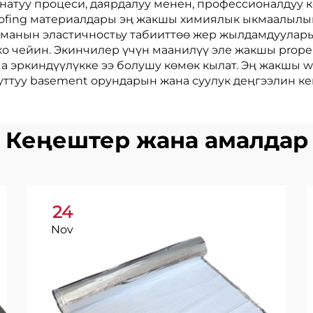
атуу процеси, даярдалуу менен, профессионалдуу к
ofing материалдары эң жакшы химиялык ыкмаалылык
манын эластичностьу табииттөө жер жылдамдуулары
 чейин. Экинчилер үчүн маанилүү эле жакшы propert
 эркиндүүлүкке ээ болушу көмөк кылат. Эң жакшы w
ттуу basement орундарын жана суулук деңгээлин ке
Кеңештер жана амалдар
24
Nov