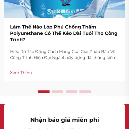
Làm Thế Nào Lớp Phủ Chống Thấm
Polyurethane Có Thể Kéo Dài Tuổi Thọ Công
Trình?
Hiểu Rõ Tác Động Cách Mạng Của Giải Pháp Bảo Vệ
Công Trình Hiện Đại Ngành xây dựng đã chứng kiến
sự chuyển đổi đáng kể trong các phương pháp bảo vệ
công trình, với lớp phủ chống thấm polyurethane nổi
Xem Thêm
lên như một giải pháp đột phá cho việc bảo vệ cấu
trúc khỏi tác động của thời tiết và độ ẩm...
Nhận báo giá miễn phí