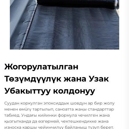
Жогорулатылган
Төзүмдүүлүк жана Узак
Убакыттуу колдонуу
Суудан коркулган эпоксиддык шовдун ар бир жолу
менен өмürү тартылып, саноатта жаңы стандарттар
табиед. Ундағы кийинки формула чечилген жана
қызгытканда да өзгөрмөй, чектешкендикке жана
износка каршы чейинчилүү байланыш тузуп берет.