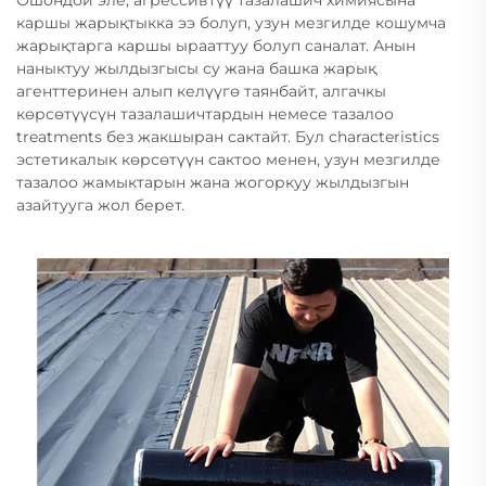
Ошондой эле, агрессивтүү тазалашич химиясына
каршы жарықтыкка ээ болуп, узун мезгилде кошумча
жарықтарга каршы ырааттуу болуп саналат. Анын
наныктуу жылдызгысы су жана башка жарық
агенттеринен алып келүүгө таянбайт, алгачкы
көрсөтүүсүн тазалашичтардын немесе тазалоо
treatments без жакшыран сактайт. Бул characteristics
эстетикалык көрсөтүүн сактоо менен, узун мезгилде
тазалоо жамыктарын жана жогоркуу жылдызгын
азайтууга жол берет.