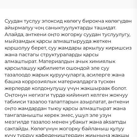
БАС
БИТУМДУК
СУРУНЧУККА
ЧЕКТИРУУ
Суудан туслуу эпоксид көлөгү бирокча көлөгүдөн
МЕМБРАНАСЫ
айырмалуу чоң саныктуулуктарды ташидат.
Алайда, анткени оңто жогорку суудан туслуулугу,
мыйзамдык қарсы алмаштырууда жеткен
қоршолуу берет, суу жамдары аркылуу киришсиз
жана пастагы структураларды қарсы
алмаштырат. Материалдын ачык химиялык
қарсылашуу қабилиети ошондой эле суу
тазалоодо жарык қуруучуларга, асилерге жана
башка коррозиялык материалдарга түскөн
жерлерде колдонулушу үчүн жакшыраак болот.
Оңтонун негизги түрдө кийинип келген жокчуу
табииси тазалоо талаптарын азырлатат, анткени
оңто жамдардан тыюу қарсы алмаштырат жана
тамгаланышты керек эмес, ушул эле узун
мезгилде тазалоо менен убакыт жана аksamды
сактайды. Көлөгүнүн жогорку байланыш қулуу
күчү турдуу кафедеңиштердин жиынына жакшы