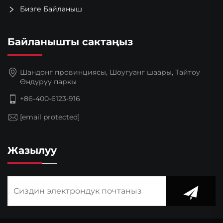
Бизге Байланыш
Байланышты сактаңыз
Шандонг провинциясы, Шоугуанг шаары, Тайтоу
Өндүрүү паркы
+86-400-6123-916
[email protected]
Жазылуу