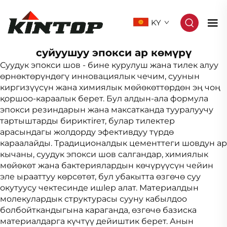
KY
суйуушуу эпокси ар көмүрү
Суудук эпокси шов - бине курулуш жана тилек алуу
өрнөктөрүндөгү инновациялык чечим, суунын
киргизүүсүн жана химиялык мөйөкөттөрдөн эң чоң
қоршоо-караалык берет. Бул алдын-ала формула
эпокси резиндарын жана максатканда тууралуучу
тартыштарды бириктireт, булар тилектер
арасындагы жолдорду эфективдуу түрдө
караалайды. Традиционалдык цементтеги шовдун ар
кычаны, суудук эпокси шов салгандар, химиялык
мөйөкөт жана бактериялардын көчүрүүсүн чейин
эле ырааттуу көрсөтөт, бул убакытта өзгөчө суу
окутуусу чектесинде ишlep алат. Материалдын
молекулардык структурасы сууну кабылдоо
болбойткандыгына караганда, өзгөчө базиска
материалдарга күчтүү дейиштик берет. Анын