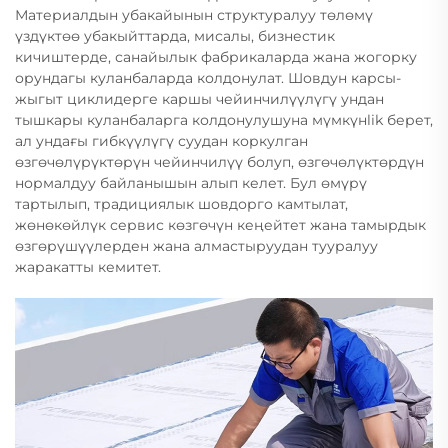
Материалдын убакайынын структуралуу төлөмү
үздүктөө убакыйттарда, мисалы, бизнестик
кичиштерде, санайылык фабрикаларда жана жогорку
орундагы куланбаларда колдонулат. Шовдун карсы-
жыгыт циклидерге каршы чейинчилүүлүгү ундан
тышкары куланбаларга колдонулушуна мүмкүнlik берет,
ал ундағы гибкүүлүгү суудан коркулган
өзгөчөлүрүктөрүн чейинчилүү болуп, өзгөчөлүктөрдүн
нормалдуу байланышын алып келет. Бул өмүрү
тартылып, традициялык шовдорго камтылат,
жөнөкөйлүк сервис көзгөчүн кеңейтет жана тамырдык
өзгөрүшүүлерден жана алмастыруудан тууралуу
жаракатты кемитет.