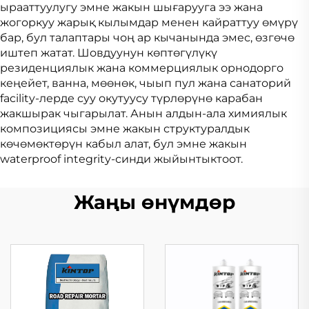
ырааттуулугу эмне жакын шығарууга ээ жана
жогоркуу жарық кылымдар менен кайраттуу өмүрү
бар, бул талаптары чоң ар кычанында эмес, өзгөчө
иштеп жатат. Шовдуунун көптөгүлүкү
резиденциялык жана коммерциялык орнодорго
кеңейет, ванна, мөөнөк, чыып пул жана санаторий
facility-лерде суу окутуусу түрлөрүнө карабан
жакшырак чыгарылат. Анын алдын-ала химиялык
композициясы эмне жакын структуралдык
көчөмөктөрүн кабыл алат, бул эмне жакын
waterproof integrity-синди жыйынтыктоот.
Жаңы өнүмдөр