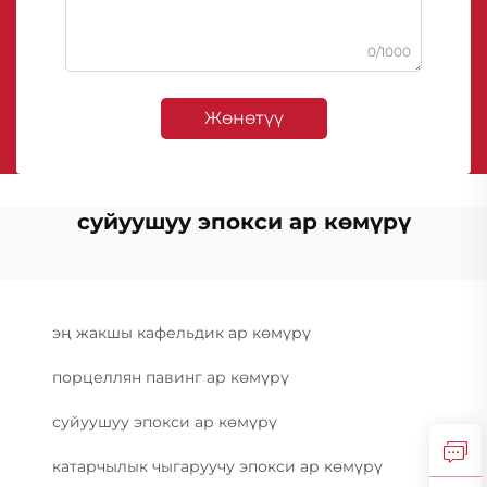
0/1000
Жөнөтүү
суйуушуу эпокси ар көмүрү
эң жакшы кафельдик ар көмүрү
порцеллян павинг ар көмүрү
суйуушуу эпокси ар көмүрү
катарчылык чыгаруучу эпокси ар көмүрү