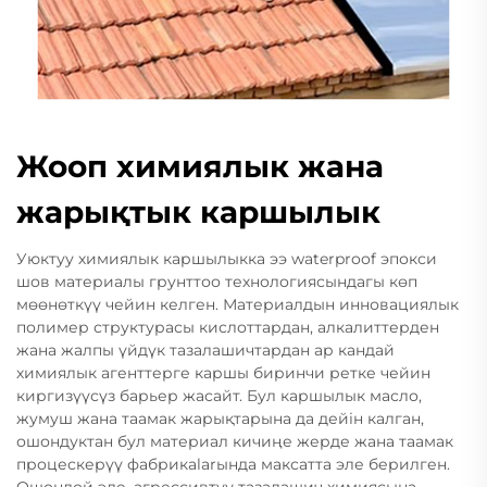
Жооп химиялык жана
жарықтык каршылык
Уюктуу химиялык каршылыкка ээ waterproof эпокси
шов материалы грунттоо технологиясындагы көп
мөөнөткүү чейин келген. Материалдын инновациялык
полимер структурасы кислоттардан, алкалиттерден
жана жалпы үйдүк тазалашичтардан ар кандай
химиялык агенттерге каршы биринчи ретке чейин
киргизүүсүз барьер жасайт. Бул каршылык масло,
жумуш жана таамак жарықтарына да дейін калган,
ошондуктан бул материал кичиңе жерде жана таамак
процескерүү фабрикalarында максатта эле берилген.