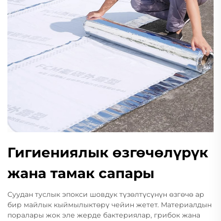
Гигиениялык өзгөчөлүрүк
жана тамак сапары
Суудан туслык эпокси шовдук түзөлтүсүнүн өзгөчө ар
бир майлык кыймылыктөрү чейин жетет. Материалдын
поралары жок эле жерде бактериялар, грибок жана