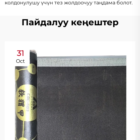
колдонулушу үчүн тез жолдоочуу таңдама болот.
Пайдалуу кеңештер
31
Oct