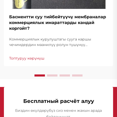
Басментти суу тийбейтүүчү мембраналар
коммерциялык имараттарды кандай
коргойт?
Коммерциялык курулуштагы сууга каршы
чечимдердин маанилүү ролун түшүнүү
Коммерциялык имараттар айрым дареге ээ
болгон структураларга карата суу зыянына каршы
Топтуруу көрүнүш
мыкты коргоо талап кылган чоң инвестицияларды
билдирет. Басменттик...
Бесплатный расчёт алуу
Биздин өкүлдөрүбүз сиз менен жакын арада
байланышат.