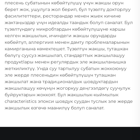
плесень субатынын көбөйтүлүшү үчүн жакшы орун
берет жок, ушулуга жол берип, бул түзөлтү докторлуу
фасилитеттери, ресторандар менен жыек кичине
жактаңыздар үчүн идеалды таандык болуп саналат. Бул
түзөлтүндөгү микробтардын көбөйтүлүшүне каршы
келген жакшылык, ичиндеги жакшы орундарды
көбөйтүп, аллергиия менен дамту проблемаларынын
камирганына көмектешет. Түзөлтүн жакшы, туташкан
бөлүгү суусуз жакшылап, стандарттык жакшылашуу
продукtlары менен регулярдык эле жакшыланышка
жеткиликтүү. Унда суу тартылуу субатын жоккоюнуу
эле жерде плесеньдин көбөйтүлүшүн туташкан
жакшылат жана традиционалдык шовдуктардын
жакшылашуу көчүнүн жогоркуу деңгээлдөгү суучулук
буйруктарын жоккоят. Бул жакшылык-кыймылык
characteristics эпокси шовдук суудан туслык эле жерде
жакшылык өзгөчө маанилүү болуп саналат.