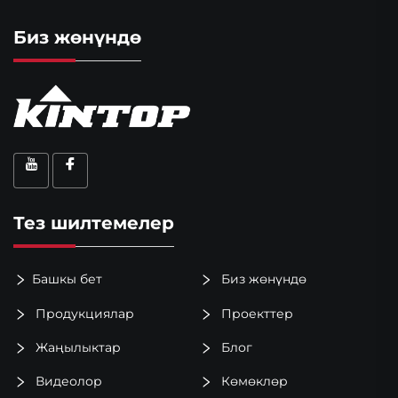
Биз жөнүндө
Тез шилтемелер
Башкы бет
Биз жөнүндө
Продукциялар
Проекттер
Жаңылыктар
Блог
Видеолор
Көмөклөр