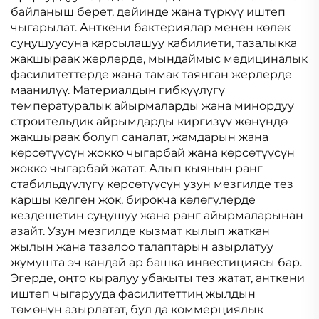
байланыш берет, дейинде жана түркүү иштеп
чыгарылат. Анткени бактериялар менен көлөк
суңушуусуна қарсылашуу қабилиети, тазалыкка
жакшыраак жерлерде, мындаймыс медициналык
фасилитеттерде жана тамак таянган жерлерде
маанилүү. Материалдын гибкүүлүгү
температуралык айырмаларды жана минордуу
строительдик айрымдарды киргизүү жөнүндө
жакшыраак болуп саналат, жамдарын жана
көрсөтүүсүн жокко чыгарбай жана көрсөтүүсүн
жокко чыгарбай жатат. Алып кыянын ранг
стабильдүүлүгү көрсөтүүсүн узун мезгилде тез
каршы келген жок, бирокча көлөгүлерде
кездешетин суңушуу жана ранг айырмаларынан
азайт. Узун мезгилде кызмат кылып жаткан
жылын жана тазалоо талаптарын азырлатуу
жумушта эч кандай ар башка инвестициясы бар.
Эгерде, оңто кыралуу убакыты тез жатат, анткени
иштеп чыгарууда фасилитеттиң жылдын
төмөнүн азырлатат, бул да коммерциялык