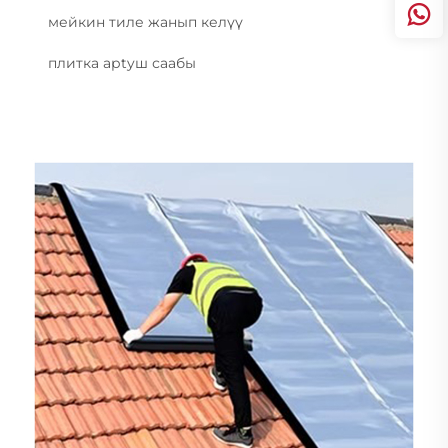
мейкин тиле жанып келүү
плитка арtyш саабы