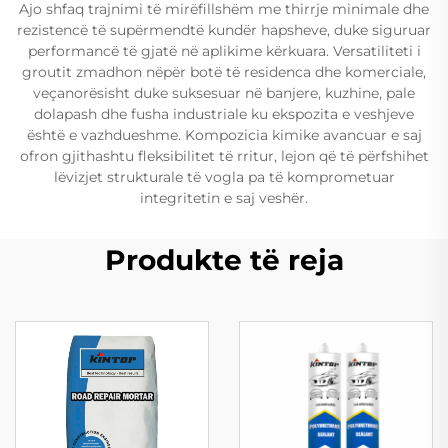
Ajo shfaq trajnimi të mirëfillshëm me thirrje minimale dhe
rezistencë të supërmendtë kundër hapsheve, duke siguruar
performancë të gjatë në aplikime kërkuara. Versatiliteti i
groutit zmadhon nëpër botë të residenca dhe komerciale,
veçanorësisht duke suksesuar në banjere, kuzhine, pale
dolapash dhe fusha industriale ku ekspozita e veshjeve
është e vazhdueshme. Kompozicia kimike avancuar e saj
ofron gjithashtu fleksibilitet të rritur, lejon që të përfshihet
lëvizjet strukturale të vogla pa të komprometuar
integritetin e saj veshër.
Produkte të reja