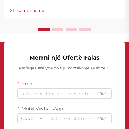
përfaqësojnë investime të konsiderueshme që
kërkojnë mbrojtje të fortë kundër dëmeve nga uji,
Shiko më shumë
veçanërisht në strukturat e tyre nën nivelin e tokës.
Hidroizolimi i përmasave...
Merrni një Ofertë Falas
Përfaqësuesi ynë do t'ju kontaktojë së shpejti.
Email
0/100
Mobile/WhatsApp
Code
0/100