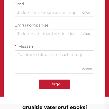
Emri
0/100
Emri i kompanisë
0/200
Mesazh
0/1000
Dërgo
gruajtje vaterpruf epoksi