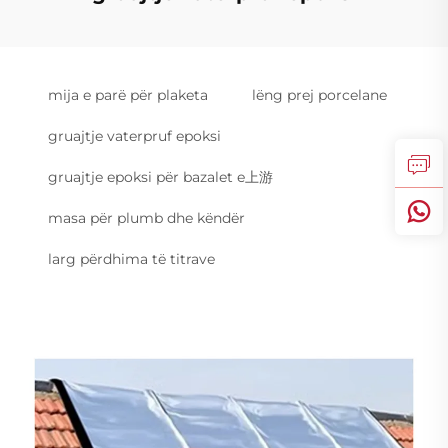
mija e parë për plaketa
lëng prej porcelane
gruajtje vaterpruf epoksi
gruajtje epoksi për bazalet e上游
masa për plumb dhe këndër
larg përdhima të titrave