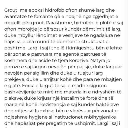
Grouti me epoksi hidrofob ofron shumë larg dhe
avantatze të forcante që e ndajnë nga zgjedhjet e
rregullt për grout. Parashumë, hidrofobi e plotë e saj
ofron mbrojtje jo përsosur kundër dëmtimit të larg,
duke mbyllur lëndimet e veshjeve të ngadalura në
hapsira, e cila mund të dëmtonte strukturat e
poshtme. Largi i saj i thellë i kimiqeshtu bën e lehtë
për zonat e pastruara me agentë pastrues të
koshmera dhe acide të tjera korozive. Natyra jo
poroze e saj largon nevojën për pajisje, duke larguar
nevojën për sigillim dhe duke u ruajtur larg
prekjeve, duke u arrijtur kohë dhe para në mbajtjen
e gjatë. Forca e largut të saj e madhe siguron
bashkëvijenje të mirë me materialin e ndryshëm të
plakave, duke krijuar një instalim të fortë dhe të
marra në kohë. Rezistencja e saj kundër baktërave
dhe rritjes së funxhise bën e vlerësuar për zonat e
ndjeshme hygjene si institucionet mbihygjenike
dhe hapësirat për pregatim të ushqimit. Largi i saj i