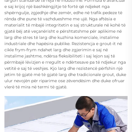
largon standarde të reja në industrinë. Formula e avancuar
e saj krijoj një bashkëngjitje të fortë që ndjeket nga
shpërngulje, zgjedhje dhe zemër, edhe në trafik pedeze të
rënda dhe pune të vazhdueshme me ujë. Nga aftësia e
materialit të mbajë integritetin e saj strukturale në kohë të
gjatë bëj atë veçanërisht e përshtatshme për aplikime në
larg dhe stres të larg dhe kuzhina komerciale, instalime
industriale dhe hapësira publike. Rezistencja e grout-it në
cikle frym-frym ndahet larg dhe zgjerimin e saj në
instalime jashtme, ndërsa fleksibiliteti i saj lejon saj të
përmbajë lëvizjen e rregullt e ndërtesave pa të ndjekur nga
vetitë e saj të veshjes. Kjo larg dhe rezistencë përfshin një
jetim të gjatë më të gjatë larg dhe tradicionale grout, duke
ulur nevojën për riparime ose zëvendësim dhe duke ofruar
vlerë të mira në termi të gjatë.