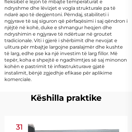
fleksibël e lejon të mbajte temperaturat e
ndryshme dhe lëvizjet e vogla strukturale pa të
ndarë apo të degjentoni. Përndaj, stabiliteti i
ngjyrave të saj siguron që përfaqësimi i saj qëndron i
njëjtë në kohë, duke e shmangur heqjen dhe
ndryshimin e ngjyrave të ndërtuar në groutet
tradicionale. Viti i gjerë i shërbimit dhe nevojat e
ulitura për mbajtje largojne paralajmër dhe kushte
të larg, edhe pse ka një investim të larg fillor. Më
tepër, koha e shpejtë e ngadhimtjes së saj minonon
kohën e pastrimit të infrastrukturave gjatë
instalimit, bënjë zgjedhje efikase për aplikime
komerciale.
Këshilla praktike
31