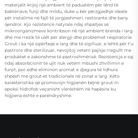
materjalit krijoj një ambient të paduatëm për lënd të
baktëriave, funji dhe mildu, duke u bër përzgjedhje ideale
për instalime në fajll të jorgjeshmeri, restorante dhe bany
qendror. Kjo rezistencë natyrale ndaj shpalljes së
mikroorganizmeve kontribson në një ambient brenda i larg
dhe me rrezik të ulët për alergji dhe problemet respiratorie.
Grout-i ka një sipërfaqe e larg dhe të sigilluar, e lehtë për t'u
pastrore dhe sterilizuar, nevojitoj vetem pajisje rregullt me
produktet e zakonshme të pastroshmërisë. Rezistencja e saj
ndaj absorbcionit të ujit nuk vetëm mbushi zhvillimin e
funjit, por edhe eliminon aromat e djegura të lidhura
shpesh me grout-et tradicionale në zonat e larg. Këto
karakteristika që promovojn higjienën bëjnë grout-in
epoksi hidrofob veçanisht vlerëshëm në hapësira ku
higjiena është e parëndryshme.