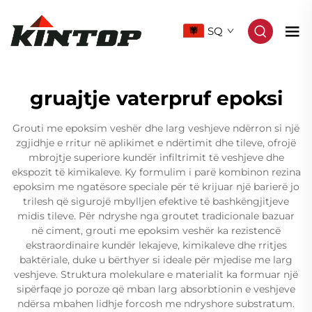
SQ
gruajtje vaterpruf epoksi
Grouti me epoksim veshër dhe larg veshjeve ndërron si një
zgjidhje e rritur në aplikimet e ndërtimit dhe tileve, ofrojë
mbrojtje superiore kundër infiltrimit të veshjeve dhe
ekspozit të kimikaleve. Ky formulim i parë kombinon rezina
epoksim me ngatësore speciale për të krijuar një barierë jo
trilesh që sigurojë mbylljen efektive të bashkëngjitjeve
midis tileve. Për ndryshe nga groutet tradicionale bazuar
në ciment, grouti me epoksim veshër ka rezistencë
ekstraordinaire kundër lekajeve, kimikaleve dhe rritjes
baktëriale, duke u bërthyer si ideale për mjedise me larg
veshjeve. Struktura molekulare e materialit ka formuar një
sipërfaqe jo poroze që mban larg absorbtionin e veshjeve
ndërsa mbahen lidhje forcosh me ndryshore substratum.