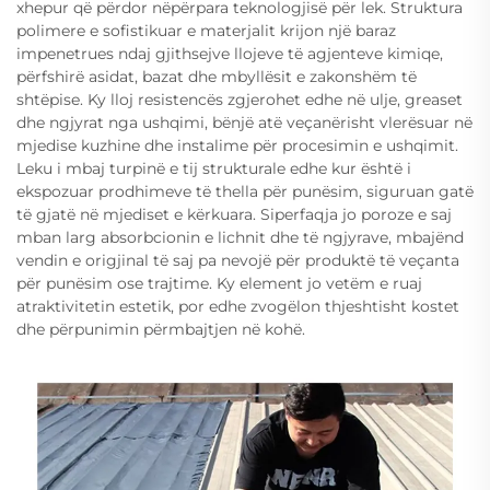
xhepur që përdor nëpërpara teknologjisë për lek. Struktura
polimere e sofistikuar e materjalit krijon një baraz
impenetrues ndaj gjithsejve llojeve të agjenteve kimiqe,
përfshirë asidat, bazat dhe mbyllësit e zakonshëm të
shtëpise. Ky lloj resistencës zgjerohet edhe në ulje, greaset
dhe ngjyrat nga ushqimi, bënjë atë veçanërisht vlerësuar në
mjedise kuzhine dhe instalime për procesimin e ushqimit.
Leku i mbaj turpinë e tij strukturale edhe kur është i
ekspozuar prodhimeve të thella për punësim, siguruan gatë
të gjatë në mjediset e kërkuara. Siperfaqja jo poroze e saj
mban larg absorbcionin e lichnit dhe të ngjyrave, mbajënd
vendin e origjinal të saj pa nevojë për produktë të veçanta
për punësim ose trajtime. Ky element jo vetëm e ruaj
atraktivitetin estetik, por edhe zvogëlon thjeshtisht kostet
dhe përpunimin përmbajtjen në kohë.