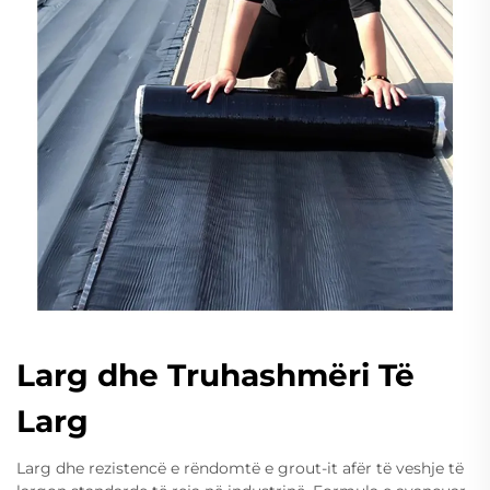
Larg dhe Truhashmëri Të
Larg
Larg dhe rezistencë e rëndomtë e grout-it afër të veshje të