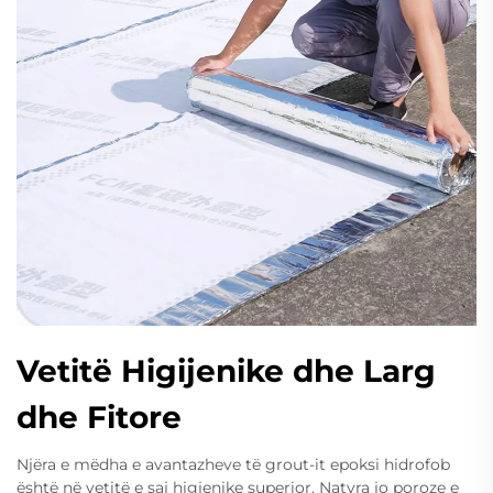
Vetitë Higijenike dhe Larg
dhe Fitore
Njëra e mëdha e avantazheve të grout-it epoksi hidrofob
është në vetitë e saj higjenike superior. Natyra jo poroze e