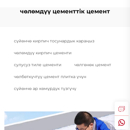
чөлөмдүү цементтік цемент
сүйөнчө кирпич тосунардык караңыз
чөлөмдүү кирпич цементи
сулусуз тиле цементи
чөлгөнөк цемент
чөлбөткүчтүү цемент плитка үчүн
сүйөнчө ар көмүрдүк түзгүчү