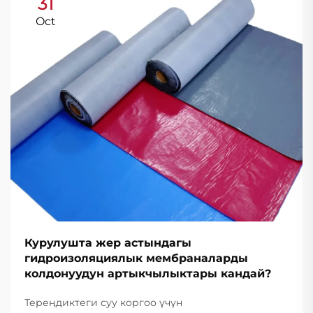
31
Oct
Курулушта жер астындагы
гидроизоляциялык мембраналарды
колдонуудун артыкчылыктары кандай?
Тереңдиктеги суу коргоо үчүн