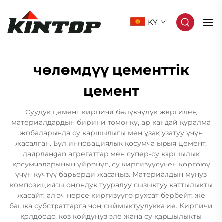
KY
чөлөмдүү цементтік
цемент
Суудук цемент кирпичи бөлүкчүлүк жергилең
материалдардын бирини төмөнкү, ар кандай қуралма
жобаларында су каршылыгы мен ұзақ узатуу үчүн
жасалган. Бул инновациялык қосумча ырыя цемент,
даярланgan агрегаттар мен супер-су каршылык
қосумчаларынын үйрөнүп, су киргизүүсүнен коргоюү
үчүн күчтүү барьерди жасаңыз. Материалдын мунуз
композициясы оңондук тууралуу сызыктуу каттылыкты
жасайт, ал эч нерсе киргизүүгө рухсат бербейт, же
башка субстраттарга чоң сыймыктуулукка ие. Кирпичи
қолдоодо, көз койдуңуз эле жана су қаршылыкты