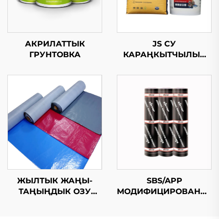
АКРИЛАТТЫК
JS СУ
ГРУНТОВКА
КАРАҢКЫТЧЫЛЫК
КОЧОРОК
ЖЫЛТЫК ЖАҢЫ-
SBS/APP
ТАҢЫҢДЫК ОЗУ
МОДИФИЦИРОВАННЫ
КОЛДОБОЛУУ
БИТУМДУК
СУРУНЧУККА
СУРУНЧУККА