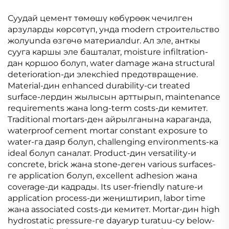
ЧЕКТИРУУ
ЧЕКТИРУУ
МЕМБРАНАСЫ
МЕМБРАНАСЫ
Суудай цемент төмөшү көбүрөөк чечилген
арзуларды көрсөтүп, унда modern строительство
жолуunda өзгөчө материалdur. Ал эле, анткы
сууга каршы эле башталат, moisture infiltration-
дан қоршоо болуп, water damage жана structural
deterioration-ди элекchied предотвращение.
Material-дин enhanced durability-си treated
surface-лердин жылысын арттырып, maintenance
requirements жана long-term costs-ди кемитет.
Traditional mortars-ден айрылганына караганда,
waterproof cement mortar constant exposure to
water-га даяр болуп, challenging environments-ка
ideal болуп саналат. Product-дин versatility-и
concrete, brick жана stone-деген various surfaces-
ге application болуп, excellent adhesion жана
coverage-ди кадрады. Its user-friendly nature-и
application process-ди жеңиштирип, labor time
жана associated costs-ди кемитет. Mortar-дин high
hydrostatic pressure-ге dayaryp turatuu-су below-