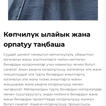
Көпчилүк ылайык жана
орnatуу таңбаша
Суудай цемент төмөштүн көпчилүүлүкү, убакыттын
өзгөчөлүк жаңы эсептиктерге чейин көптөгөн
бинардык қолдонмалар үчүн маанилүү чечим болуп
саналат. Анын азырча колдонулушу, өзгөчөлүк эле жана
тиешелүүдүй эле түрлү бинардык ачкычтарга,
өзгөчөлүк эле жана тизме ачкычтарга чейин
жакшыраак жана азырча колдонулушу менен
чыгарылат. Материалдын түрлү бинардык материалдар
менен тууштуруулугу, андан кийинги бинардык жана
жаңы бинардык проекттерде колдонулушу мүмкүн
болуп саналат. Азырча колдонулушу процессысы,