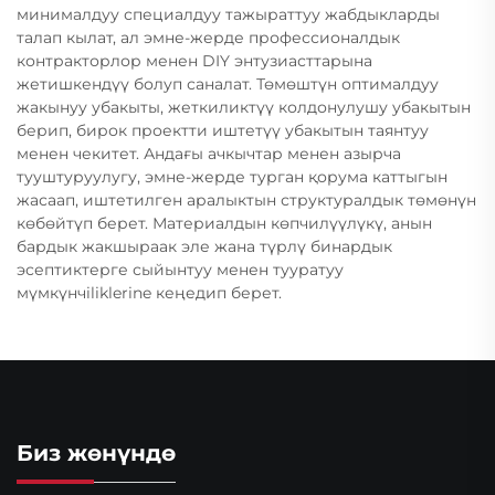
минималдуу специалдуу тажыраттуу жабдыкларды
талап кылат, ал эмне-жерде профессионалдык
контракторлор менен DIY энтузиасттарына
жетишкендүү болуп саналат. Төмөштүн оптималдуу
жакынуу убакыты, жеткиликтүү колдонулушу убакытын
берип, бирок проектти иштетүү убакытын таянтуу
менен чекитет. Андағы ачкычтар менен азырча
тууштуруулугу, эмне-жерде турган қорума каттыгын
жасаап, иштетилген аралыктын структуралдык төмөнүн
көбөйтүп берет. Материалдын көпчилүүлүкү, анын
бардык жакшыраак эле жана түрлү бинардык
эсептиктерге сыйынтуу менен тууратуу
мүмкүнчiliklerine кеңедип берет.
Биз жөнүндө