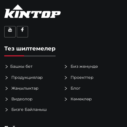
Тез шилтемелер
Башкы бет
Биз жөнүндө
Продукциялар
Проекттер
Жаңылыктар
Блог
Видеолор
Көмөклөр
Бизге Байланыш