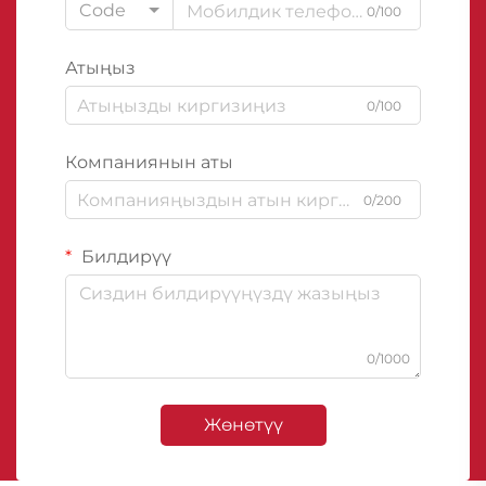
Code
0/100
Атыңыз
0/100
Компаниянын аты
0/200
Билдирүү
0/1000
Жөнөтүү