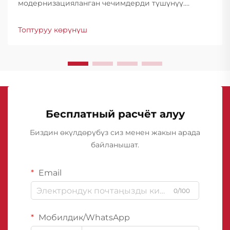
модернизацияланган чечимдерди түшүнүү.
Курулуш өнөр жайы гидроизоляция
технологиясында айрыкча өнүгүштү байкаган,
Топтуруу көрүнүш
анда подвалды гидроизоляциялоочу
мембраналар конструкциялык коргоонун негизи
болуп саналат...
Бесплатный расчёт алуу
Биздин өкүлдөрүбүз сиз менен жакын арада
байланышат.
Email
0/100
Мобилдик/WhatsApp