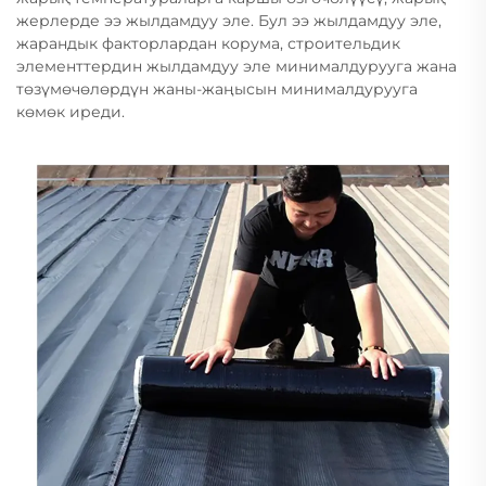
жерлерде ээ жылдамдуу эле. Бул ээ жылдамдуу эле,
жарандык факторлардан корума, строительдик
элементтердин жылдамдуу эле минималдурууга жана
төзүмөчөлөрдүн жаны-жаңысын минималдурууга
көмөк иреди.