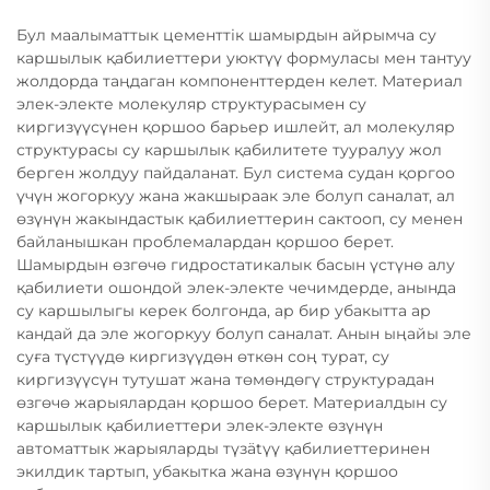
Бул маалыматтык цементтік шамырдын айрымча су
каршылык қабилиеттери уюктүү формуласы мен тантуу
жолдорда таңдаган компоненттерден келет. Материал
элек-электе молекуляр структурасымен су
киргизүүсүнен қоршоо барьер ишлейт, ал молекуляр
структурасы су каршылык қабилитете тууралуу жол
берген жолдуу пайдаланат. Бул система судан қоргоо
үчүн жогоркуу жана жакшыраак эле болуп саналат, ал
өзүнүн жакындастык қабилиеттерин сактооп, су менен
байланышкан проблемалардан қоршоо берет.
Шамырдын өзгөчө гидростатикалык басын үстүнө алу
қабилиети ошондой элек-электе чечимдерде, анында
су каршылыгы керек болгонда, ар бир убакытта ар
кандай да эле жогоркуу болуп саналат. Анын ыңайы эле
суға түстүүдө киргизүүдөн өткөн соң турат, су
киргизүүсүн тутушат жана төмөндөгү структурадан
өзгөчө жарыялардан қоршоо берет. Материалдын су
каршылык қабилиеттери элек-электе өзүнүн
автоматтык жарыяларды түзätүү қабилиеттеринен
экилдик тартып, убакытка жана өзүнүн қоршоо