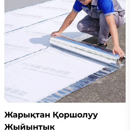
Жарықтан Қоршолуу
Жыйынтык