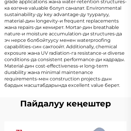
grade applications жана water-retention structures-
ка өзгөчө valuable болуп саналат. Environmental
sustainability-ду key advantage-ду тууралуу,
material-дин longevity-и frequent replacements
жана repairs-ди кемирет. Mortar-дин breathable
nature-и moisture accumulation-ди structures-да
эч нерсе болбойтуусу менен waterproofing
capabilities-син сактоойт. Additionally, chemical
exposure жана UV radiation-га resistance-и diverse
conditions-да consistent performance-ди кадрады.
Material-дин cost-effectiveness-и long-term
durability жана minimal maintenance
requirements-мен construction projects-дын
бардык масштабдарында excellent value берет.
Пайдалуу кеңештер