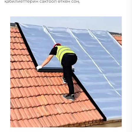
қабилиеттерин сактооп өткөн соң.