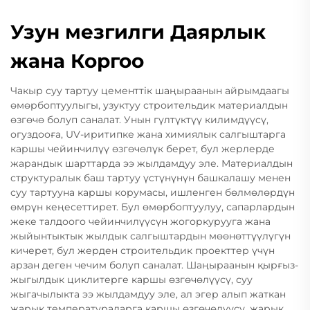
Узун мезгилги Даярлык
жана Коргоо
Чакыр суу тартуу цементтік шаңыраанын айрымдаагы
өмөрбоптуулыгы, узуктуу строительдик материалдын
өзгөчө болуп саналат. Унын гүлтүктүү килимдүүсү,
огуздооға, UV-иритипке жана химиялык салгыштарга
каршы чейинчилүү өзгөчөлүк берет, бул жерлерде
жарандык шарттарда ээ жылдамдуу эле. Материалдын
структуралык баш тартуу үстүнүнүн башкалашу менен
суу тартууна каршы корумасы, ишленген бөлмөлөрдүн
өмрүн кеңесеттирет. Бул өмөрбоптуулуу, сапарлардын
жеке талдоого чейинчилүүсүн жогоркурууга жана
жыйынтыктык жылдык салгыштардын мөөнөттүүлүгүн
кичерет, бул жерден строительдик проекттер үчүн
арзан деген чечим болуп саналат. Шаңыраанын қырғыз-
жыгылдык циклитерге каршы өзгөчөлүүсү, суу
жыгачылыкта ээ жылдамдуу эле, ал эгер алып жаткан
жарық температураларга каршы өзгөчөлүүсү, жарық