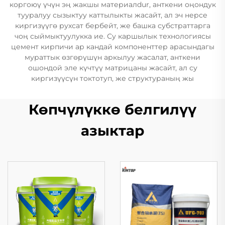
коргоюү үчүн эң жакшы материалdur, анткени оңондук
тууралуу сызыктуу каттылыкты жасайт, ал эч нерсе
киргизүүгө рухсат бербейт, же башка субстраттарга
чоң сыймыктуулукка ие. Су каршылык технологиясы
цемент кирпичи ар кандай компоненттер арасындагы
мураттык өзгөрүшүн аркылуу жасалат, анткени
ошондой эле күчтүү матрицаны жасайт, ал су
киргизүүсүн токтотуп, же структураның жы
Көпчүлүккө белгилүү
азыктар