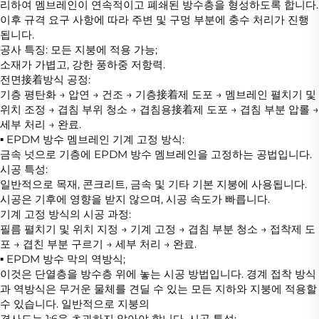
리하여 멤브레인이 연속적이고 폐쇄된 방수층을 형성하도록 합니다.
이후 규격 요구 사항에 따라 주변 및 구멍 부분에 충수 처리가 진행
됩니다.
공사 특징: 모든 지붕에 적용 가능;
소재가 가볍고, 강한 풍하중 저항력.
전면接着방식 공정:
기층 평탄화 → 압연 → 건조 → 기층接着제 도포 → 멤브레인 펼치기 및
위치 조정 → 겹침 부위 청소 → 겹침용接着제 도포 → 겹침 부분 압롤 →
세부 처리 → 완료.
▪ EPDM 방수 멤브레인 기계 고정 방식:
금속 넛으로 기층에 EPDM 방수 멤브레인을 고정하는 공법입니다.
시공 특성:
일반적으로 목재, 콘크리트, 금속 및 기타 기본 지붕에 사용됩니다.
시공은 기후에 영향을 받지 않으며, 시공 속도가 빠릅니다.
기계 고정 방식의 시공 과정:
필름 펼치기 및 위치 지정 → 기계 고정 → 겹침 부분 청소 → 접착제 도
포 → 겹친 부분 구르기 → 세부 처리 → 완료.
▪ EPDM 방수 막의 역방식;
이것은 단열층을 방수층 위에 놓는 시공 방법입니다. 경계 접착 방식
과 역방식은 무거운 물체를 견딜 수 있는 모든 지하와 지붕에 적용할
수 있습니다. 일반적으로 지붕의
경사도는 1:6을 초과하지 않아야 합니다. 시공 특성: