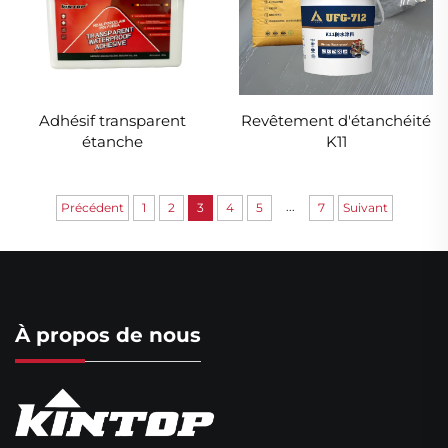
Revêtement d'étanchéité
Adhésif transparent
K11
étanche
...
Précédent
1
2
3
4
5
7
Suivant
À propos de nous