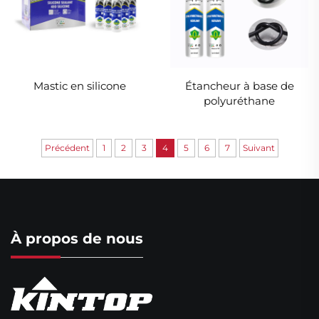
Mastic en silicone
Étancheur à base de
polyuréthane
Précédent
1
2
3
4
5
6
7
Suivant
À propos de nous