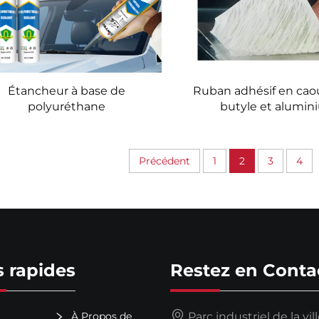
Étancheur à base de
Ruban adhésif en ca
polyuréthane
butyle et alumin
Précédent
1
2
3
4
s rapides
Restez en Conta
À Propos de
Parc industriel de la vil