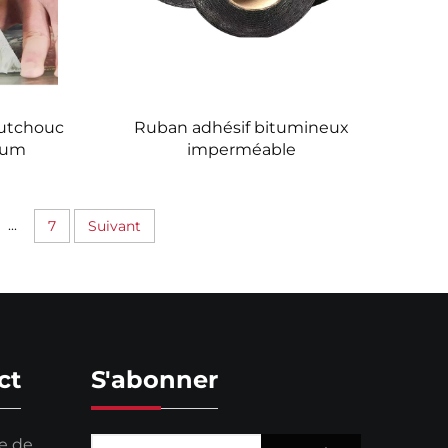
outchouc
Ruban adhésif bitumineux
ium
imperméable
...
7
Suivant
ct
S'abonner
le de