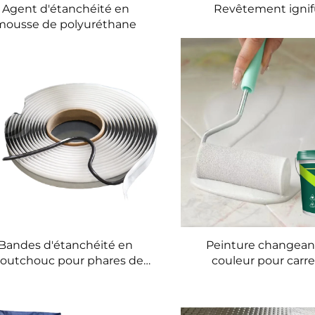
Agent d'étanchéité en
Revêtement igni
mousse de polyuréthane
Bandes d'étanchéité en
Peinture changean
outchouc pour phares de
couleur pour carr
ture, ruban butyle résistant
céramique
à l'eau