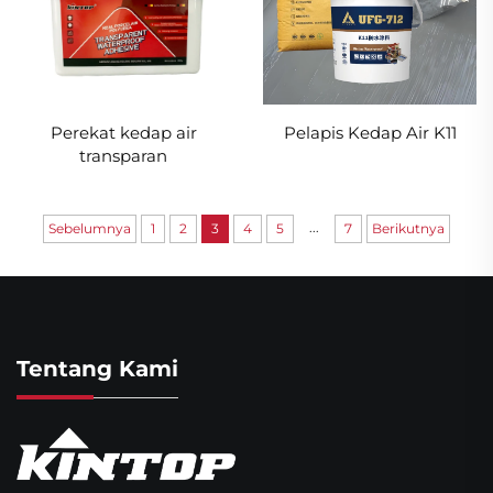
Pelapis Kedap Air K11
Perekat kedap air
transparan
...
Sebelumnya
1
2
3
4
5
7
Berikutnya
Tentang Kami