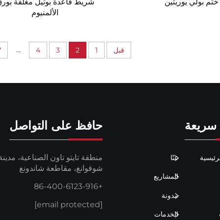
ختم بولي يوريثين
شريط قاعدة بوتيل مغلفة بور
الألمنيوم
...
قبل
1
2
3
4
7
سريعة
حافظ على التواصل
منطقة تايتو تاون الصناعية، مدينة
رئيسية
عنّا
شوقوانغ، مقاطعة شاندونغ
المشاريع
+86-400-6123-916
مدونة
[email protected]
الخدمات