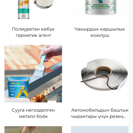
Полиуретан көбүк
Чакырдык каршылык
герметик агент
коюлуш
Сууга негизделген
Автомобильдын баштык
металл боёк
чырактары үчүн резеңке
сызыктар, сууга каршы
Бутил тасма