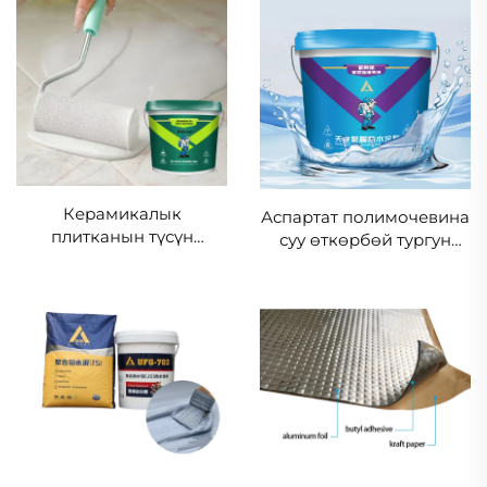
Керамикалык
Аспартат полимочевина
плитканын түсүн
суу өткөрбөй тургун
өзгөртүүчү боёк
кабык