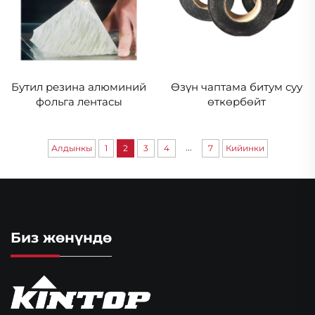
Бутил резина алюминий
Өзүн чаптама битум суу
фольга лентасы
өткөрбөйт
...
Алдынкы
1
2
3
4
7
Кийинки
Биз жөнүндө