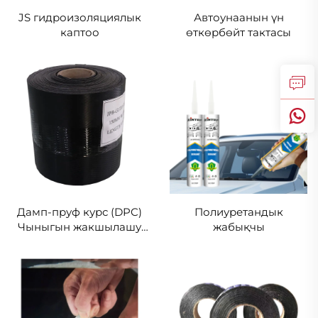
JS гидроизоляциялык
Автоунаанын үн
каптоо
өткөрбөйт тактасы
Дамп-пруф курс (DPC)
Полиуретандык
Чыныгын жакшылашу
жабықчы
мембранасы