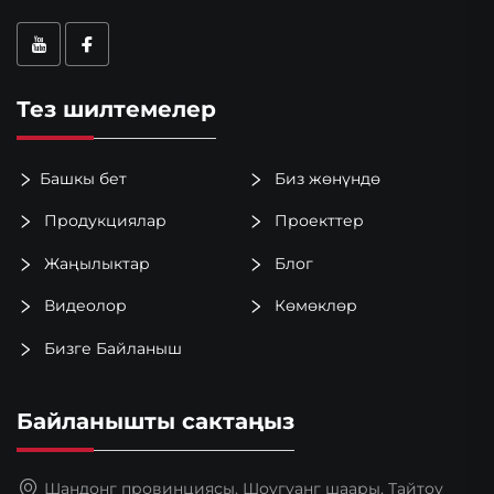
Тез шилтемелер
Башкы бет
Биз жөнүндө
Продукциялар
Проекттер
Жаңылыктар
Блог
Видеолор
Көмөклөр
Бизге Байланыш
Байланышты сактаңыз
Шандонг провинциясы, Шоугуанг шаары, Тайтоу