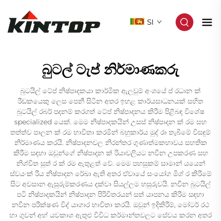
SI
බුටල් ටැප් නිර්මාණකරු
බුටයිල් ටේප් නිෂ්පාදකයා කාර්මික ඇලවුම් අංශයේ ප් රධාන ක්
රීඩකයෙකු ලෙස පෙනී සිටින අතර ඉහළ කාර්යසාධනයක් සහිත
බුටයිල් රබර් පදනම් කරගත් ටේප් නිෂ්පාදනය කිරීම පිළිබඳ විශේෂ
specialized යෙක්. මෙම නිෂ්පාදකයින් උසස් නිෂ්පාදන ක් රම සහ
තත්ත්ව පාලන ක් රම භාවිතා කරමින් බහුකාර්ය මුද් රා තැබීමේ විසඳුම්
නිර්මාණය කරයි. නිෂ්පාදනවල නිරන්තර ගුණාත්මකභාවය සහතික
කිරීම සඳහා ඔවුන්ගේ නිෂ්පාදන ක් රියාවලියට නවීන උපකරණ සහ
නිශ්චිත සූත් ර ක් රම ඇතුළත් වේ. මෙම පහසුකම් සාමාන් යයෙන්
ස්වයංක් රීය නිෂ්පාදන රේඛා ඇති අතර ඒවායේ සංයෝග මිශ් ර කිරීමේ
සිට අවසාන ඇසුරුම්කරණය දක්වා සියල්ලම හසුරුවයි. නවීන බුටයිල්
පටි නිෂ්පාදකයින් නිෂ්පාදන පිරිවිතරයන් සත් යාපනය කිරීම සඳහා
නවීන පරීක්ෂණ විද් යාගාර භාවිතා කරයි. ඔවුන් ඉදිකිරීම්, මෝටර් රථ
හා ගුවන් අභ් යවකාශ ඇතුළු විවිධ කර්මාන්තවලට සේවය කරන අතර