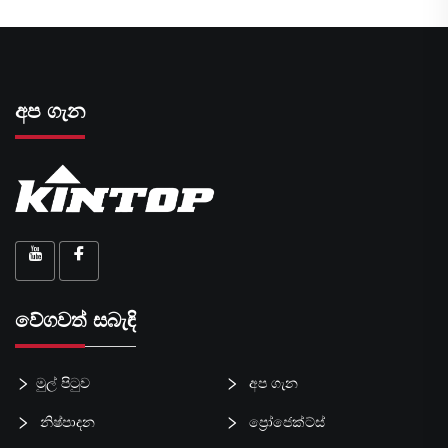
අප ගැන
වේගවත් සබැඳි
මුල් පිටුව
අප ගැන
නිෂ්පාදන
ප්‍රෝජෙක්ට්ස්