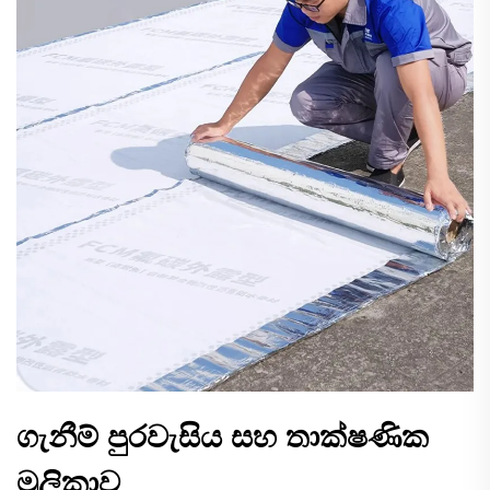
ගැනීම් පුරවැසිය සහ තාක්ෂණික
මූලිකාව