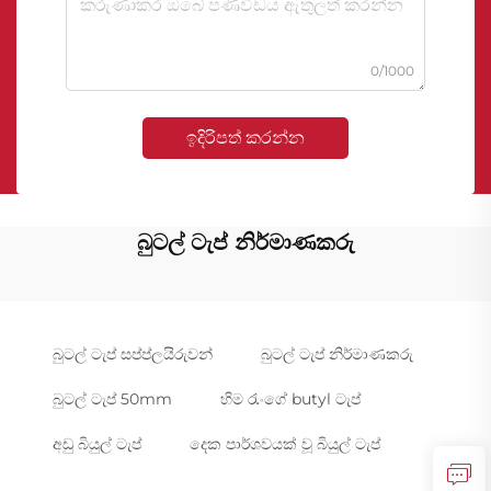
0/1000
ඉදිරිපත් කරන්න
බුටල් ටැප් නිර්මාණකරු
බුටල් ටැප් සප්ප්ලයිරුවන්
බුටල් ටැප් නිර්මාණකරු
බුටල් ටැප් 50mm
හිම රැංගේ butyl ටැප්
අඩු බියුල් ටැප්
දෙක පාර්ශවයක් වූ බියුල් ටැප්