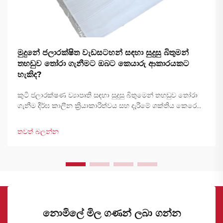
මුදුනේ ජලාරක්ෂිත වැඩසටහන් සඳහා සුදුසු බිතුමන්
තහඩුව තෝරා ගැනීමට ඔබට කෙ‍යාරු ආකාරයකට
හැකිද?
කුටි ජලාරක්ෂණ ව්‍යාපෘති සඳහා සුදුසු බිතුමෙන් තහඩුව තෝරා
ගැනීම දීර්ඝ කාලීන ක්‍රියාකාරිත්වය සහ දැරීමේ ශක්තිය කෙරෙහි
සෘජුවම බලපාන කරුණු බහුලව සැලකිල්ලට ගැනීම අවශ්‍ය වේ.
වෘත්තීය ගොඩනැගිල්ලේ ගුණාත්මක භාවය සහ දැරීමේ ශක්තිය
තවත් බලන්න
ඇගයීමට ගොඩනැගිල්ලේ හිමිකාරීන් සහ ගුණාත්මක භාවය
ඇගයීමට අවශ්‍ය වේ...
නොමිලේ මිල ගණන් ලබා ගන්න