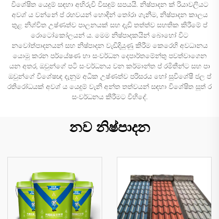
විශේෂිත යෙදුම් සඳහා අභිරුචි විසඳුම් සපයයි. නිෂ්පාදන ක් රියාවලියට
අවශ් ය වන්නේ ප් රභවයන් හොඳින් තෝරා ගැනීම, නිෂ්පාදන කාලය
තුළ නිශ්චිත උෂ්ණත්ව පාලනයක් සහ දැඩි තත්ත්ව සහතික කිරීමේ ප්
රොටෝකෝලයන් ය. මෙම නිෂ්පාදකයින් බොහෝ විට
නවෝත්පාදනයන් සහ නිෂ්පාදන වැඩිදියුණු කිරීම කෙරෙහි අවධානය
යොමු කරන පර්යේෂණ හා සංවර්ධන දෙපාර්තමේන්තු පවත්වාගෙන
යන අතර, ඔවුන්ගේ පටි සංවර්ධනය වන කර්මාන්ත ප් රමිතීන්ට සහ පා
ඔවුන්ගේ විශේෂඥ දැනුම අධික උෂ්ණත්ව පරිසරය හෝ සුවිශේෂී ජල ප්
රතිරෝධයක් අවශ් ය යෙදුම් වැනි අන්ත තත්වයන් සඳහා විශේෂිත සූත් ර
සංවර්ධනය කිරීමට විහිදේ.
නව නිෂ්පාදන