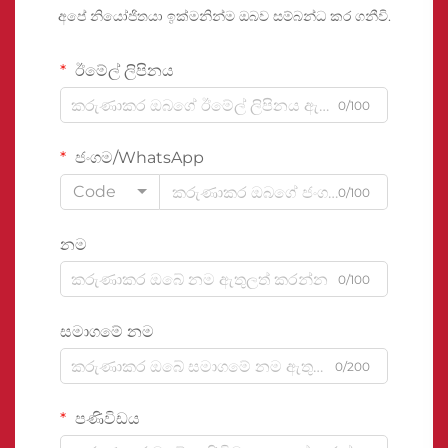
අපේ නියෝජිතයා ඉක්මනින්ම ඔබව සම්බන්ධ කර ගනීවි.
ඊමේල් ලිපිනය
0/100
ජංගම/WhatsApp
Code
0/100
නම
0/100
සමාගමේ නම
0/200
පණිවිඩය