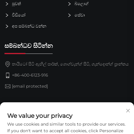
පුවත්
බ්ලොග්
වීඩියෝ
සේවා
අප සම්බන්ධ වන්න
සම්බන්ධව සිටින්න
තායිටෝ සිටි ඇඟිල් පාර්ක්, ශොග්වැන්ග් සිටි, ශැන්දොන්ග් ප්‍රාන්තය
+86-400-6123-916
[email protected]
දායක වන්න
We value your privacy
We use cookies and similar tools to provide our services.
If you don't want to accept all cookies, click Personalize