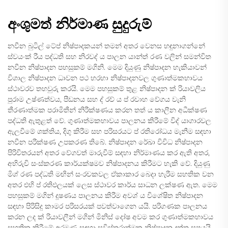
අංශුමත් නිර්මාණ සුදුරුම්
නවීන බුටිල් ටේප් නිෂ්පාදකයන් තමන් අතර වෙනස හඳුනාගන්නේ
ස්වයංක් රීය පද්ධති සහ නිරවද් ය පාලන යාන්ත් රණ වලින් සමන්විත
නවීන නිෂ්පාදන පහසුකම් මගිනි. මෙම දියුණු නිෂ්පාදන හැකියාවන්
විශාල නිෂ්පාදන ධාවන පථ හරහා නිෂ්පාදනවල ගුණාත්මකභාවය
ස්ථාවරව තහවුරු කරයි. මෙම පහසුකම් තුළ නිෂ්පාදන ක් රියාවලිය
පුරාම උෂ්ණත්වය, පීඩනය සහ ද් රව් ය ප් රවාහ වේගය වැනි
තීරණාත්මක පරාමිතීන් නිරීක්ෂණය කරන තත් ය කාලීන අධීක්ෂණ
පද්ධති ඇතුළත් වේ. ගුණාත්මකභාවය පාලනය කිරීමේ විද් යාගාරවල
ඇලවීමේ ශක්තිය, දිගු කිරීම සහ පරිසරයට ප් රතිරෝධය මැනීම සඳහා
නවීන පරීක්ෂණ උපකරණ තිබේ. නිෂ්පාදන රේඛා විවිධ නිෂ්පාදන
පිරිවිතරයන් අතර වේගවත් මාරුවීම් සඳහා නිර්මාණය කර ඇති අතර,
අභිරුචි සංස්කරණ කාර්යක්ෂමව නිෂ්පාදනය කිරීමට හැකි වේ. දියුණු
මිශ් රණ පද්ධති මඟින් සංරචකවල ඒකාකාර බෙදා හැරීම සහතික වන
අතර එහි ප් රතිඵලයක් ලෙස ස්ථාවර කාර්ය සාධන ලක්ෂණ ඇත. මෙම
පහසුකම් මගින් දූෂණය පාලනය කිරීම අවශ් ය විශේෂිත නිෂ්පාදන
සඳහා පිරිසිදු කාමර පරිසරයක් පවත්වාගෙන යයි. පරිගණක පාලනය
කරන ලද ක් රියාවලීන් මගින් මිනිස් දෝෂ අවම කර ගුණාත්මකභාවය
සහතික කිරීමේ අරමුණු සඳහා සවිස්තරාත්මක නිෂ්පාදන දත්ත සපයයි.