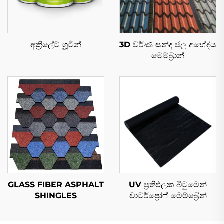
අක්‍රිලේට් ග්‍රූටින්
3D වර්ණ සන්ද ජල අභේද්ය
මෙම්බ්‍රාන්
GLASS FIBER ASPHALT
UV ප්‍රතිඵලක බිටුමෙන්
SHINGLES
වාටර්ප්‍රෝෆ් මෙම්බ්‍රේන්