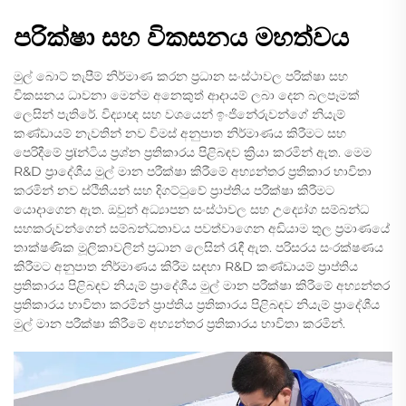
පරික්ෂා සහ විකසනය මහත්වය
මුල් බොට් තැපීම් නිර්මාණ කරන ප්‍රධාන සංස්ථාවල පරික්ෂා සහ
විකසනය ධාවනා මෙන්ම අනෙකුත් ආදායම් ලබා දෙන බලපෑමක්
ලෙසින් පැතිරේ. විද්‍යාඥ සහ වශයෙන් ඉංජිනේරුවන්ගේ නියැම්
කණ්ඩායම් නැවතින් නව විමස් අනුපාත නිර්මාණය කිරීමට සහ
පෙරිදීමේ ප්‍රϊන්ටිය ප්‍රශ්න ප්‍රතිකාරය පිළිබඳව ක්‍රියා කරමින් ඇත. මෙම
R&D ප්‍රාදේශීය මුල් මාන පරීක්ෂා කිරීමේ අභ්‍යන්තර ප්‍රතිකාර භාවිතා
කරමින් නව ස්ථිතියන් සහ දිගට්ටුවේ ප්‍රාප්තිය පරීක්ෂා කිරීමට
යොදාගෙන ඇත. ඔවුන් අධ්‍යාපන සංස්ථාවල සහ උද්‍යෝග සම්බන්ධ
සහකරුවන්ගෙන් සම්බන්ධතාවය පවත්වාගෙන අඩියාම තුල ප්‍රමාණයේ
තාක්ෂණික මූලිකාවලින් ප්‍රධාන ලෙසින් රැඳී ඇත. පරිසරය සංරක්ෂණය
කිරීමට අනුපාත නිර්මාණය කිරීම සඳහා R&D කණ්ඩායම් ප්‍රාප්තිය
ප්‍රතිකාරය පිළිබඳව නියැම් ප්‍රාදේශීය මුල් මාන පරීක්ෂා කිරීමේ අභ්‍යන්තර
ප්‍රතිකාරය භාවිතා කරමින් ප්‍රාප්තිය ප්‍රතිකාරය පිළිබඳව නියැම් ප්‍රාදේශීය
මුල් මාන පරීක්ෂා කිරීමේ අභ්‍යන්තර ප්‍රතිකාරය භාවිතා කරමින්.