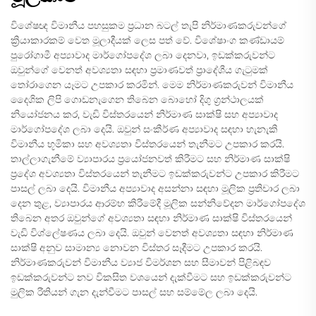
විශේෂඥ විමානීය පහසුකම ප්‍රධාන බටල් තැපි නිර්මාණකරුවන්ගේ
ක්‍රියාකාරකම් වෙත මූලාදීයක් ලෙස පත් වේ. විශේෂාංග කණ්ඩායම්
පුරෝගාමී අප්‍යාවාද මාර්ගෝපදේශ ලබා දෙනවා, ඉඩක්කරුවන්ට
ඔවුන්ගේ වෙනත් අවශ්‍යතා සඳහා ප්‍රමාණවත් ප්‍රාදේශීය ගැටුමක්
තෝරාගෙන යෑමට උපකාර කරමින්. මෙම නිර්මාණකරුවන් විමානීය
දෛශික ලිපි ගොඩනැගෙන තිබෙන බොහෝ දිගු ග්‍රන්ථාලයක්
නියෝජනය කර, වැඩි විස්තරයෙන් නිර්මාණ සාක්ෂි සහ අප්‍යාවාද
මාර්ගෝපදේශ ලබා දෙයි. ඔවුන් සංකීර්ණ අප්‍යාවාද සඳහා හැනැකි
විමානීය භූමිකා සහ අවශ්‍යතා විස්තරයෙන් තැනීමට උපකාර කරයි.
තාල්ලාගැනීමේ ව්‍යාපාරය ප්‍රයෝජනවත් කිරීමට සහ නිර්මාණ සාක්ෂි
ප්‍රදේශ අවශ්‍යතා විස්තරයෙන් තැනීමට ඉඩක්කරුවන්ට උපකාර කිරීමට
පාසල් ලබා දෙයි. විමානීය අප්‍යාවාද අසන්නා සඳහා මූලික ප්‍රතිචාර ලබා
දෙන තුළ, ව්‍යාපාරය ආරම්භ කිරීමේදී මූලික සන්නිවේදන මාර්ගෝපදේශ
තිබෙන අතර ඔවුන්ගේ අවශ්‍යතා සඳහා නිර්මාණ සාක්ෂි විස්තරයෙන්
වැඩි විශ්ලේෂණය ලබා දෙයි. ඔවුන් වෙනත් අවශ්‍යතා සඳහා නිර්මාණ
සාක්ෂි අනුව සාමාන්‍ය නොවන විස්තර සෑදීමට උපකාර කරයි.
නිර්මාණකරුවන් විමානීය ව්‍යාජ විමර්ශන සහ සීමාවන් පිළිබඳව
ඉඩක්කරුවන්ට නව විකසිත වශයෙන් දැක්වීමට සහ ඉඩක්කරුවන්ට
මුලික රීතියන් ගැන දැන්වීමට පාසල් සහ සම්මේල ලබා දෙයි.