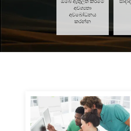
ඔබේ ඇතුලත් කිරීමේ
සාදා
අවශ්‍යතා
අවබෝධනය
කරන්න