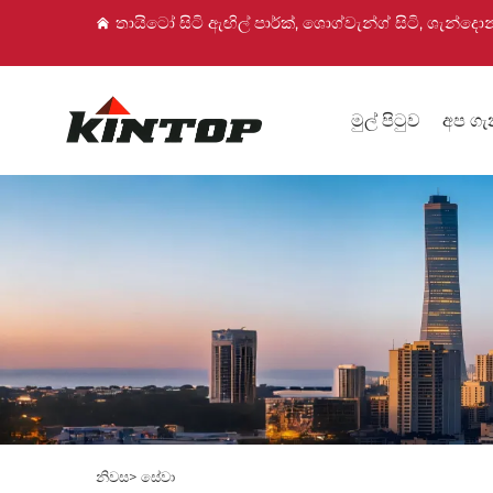
තායිටෝ සිටි ඇඟිල් පාර්ක්, ශොග්වැන්ග් සිටි, ශැන්දොන්
මුල් පිටුව
අප ග
නිවස>
සේවා