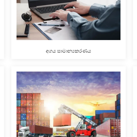
අගය සාමාන්‍යකරණය