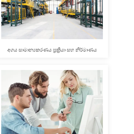
අගය සාමාන්‍යකරණය ප්‍රක්‍රියා සහ නිර්මාණය