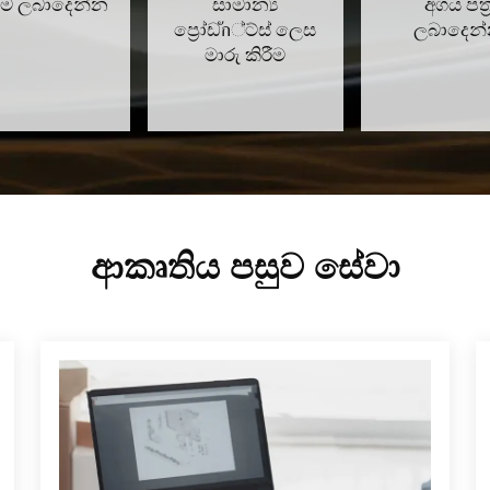
දම ලබාදෙන්න
සාමාන්‍ය
අගය පත්‍
ප්‍රෝඩัก්ට්ස් ලෙස
ලබාදෙන
මාරු කිරීම
ආකෘතිය පසුව සේවා