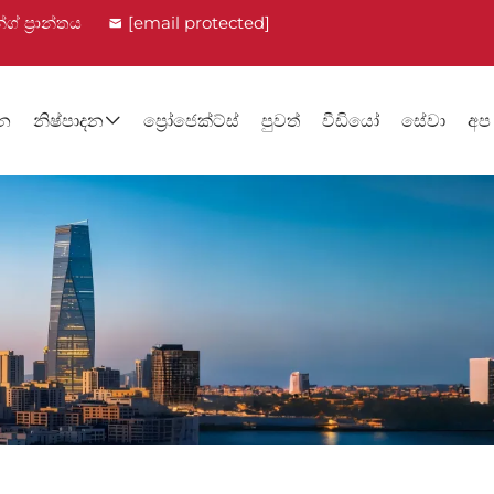
ග් ප්‍රාන්තය
[email protected]
ැන
නිෂ්පාදන
ප්‍රෝජෙක්ට්ස්
පුවත්
වීඩියෝ
සේවා
අප