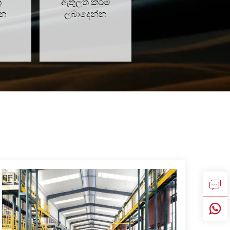
ර
ඇතුලත් කිරීම්
්න
ලබාදෙන්න