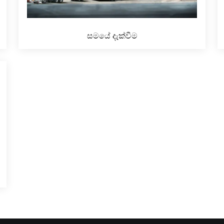
සමයේ දැක්වීම