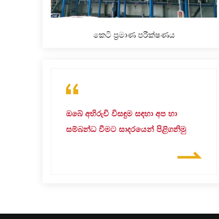
කෙටි ප්‍රමාණ පරීක්ෂණය
ඔබේ අභිරුචි විසඳුම සඳහා අප හා
සම්බන්ධ වීමට සාදරයෙන් පිළිගනිමු