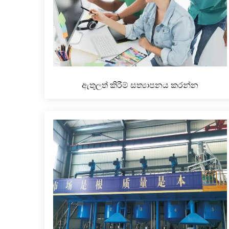
ඇතුලත් කිරීම් සත්‍යාපනය කරන්න