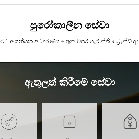
පුරෝකාලීන සේවා
සිට 1 අංගනීයක ආධාරණය → තුන වසර ගැරැන්තී → බ්‍රෑන්ඩ් අව
ඇතුලත් කිරීමේ සේවා