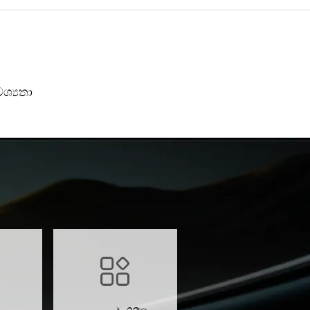
ශ්‍යතා