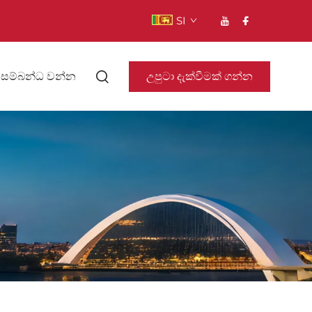
SI
උපුටා දැක්වීමක් ගන්න
 සම්බන්ධ වන්න