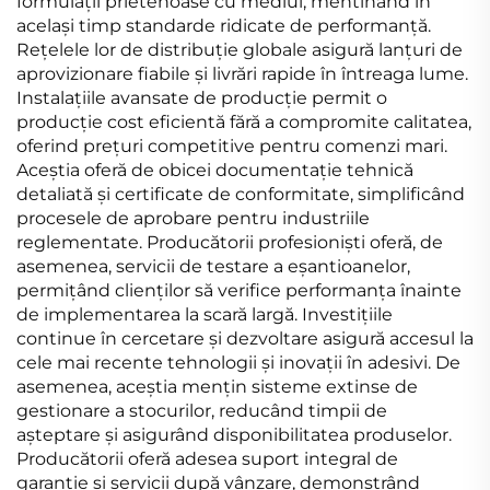
formulații prietenoase cu mediul, mentinând în
același timp standarde ridicate de performanță.
Rețelele lor de distribuție globale asigură lanțuri de
aprovizionare fiabile și livrări rapide în întreaga lume.
Instalațiile avansate de producție permit o
producție cost eficientă fără a compromite calitatea,
oferind prețuri competitive pentru comenzi mari.
Aceștia oferă de obicei documentație tehnică
detaliată și certificate de conformitate, simplificând
procesele de aprobare pentru industriile
reglementate. Producătorii profesioniști oferă, de
asemenea, servicii de testare a eșantioanelor,
permițând clienților să verifice performanța înainte
de implementarea la scară largă. Investițiile
continue în cercetare și dezvoltare asigură accesul la
cele mai recente tehnologii și inovații în adesivi. De
asemenea, aceștia mențin sisteme extinse de
gestionare a stocurilor, reducând timpii de
așteptare și asigurând disponibilitatea produselor.
Producătorii oferă adesea suport integral de
garanție și servicii după vânzare, demonstrând