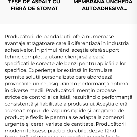
TEȘE DE ASPALT CU
MEMBRANĂ UNGHERĂ
FIBRĂ DE STOMAT
AUTOADHESIVĂ
IMPERMEABILĂ
RESISTENTĂ LA UV
Producătorii de bandă butil oferă numeroase
avantaje atrăgătoare care îi diferențiază în industria
adhesivelor. În primul rând, aceștia oferă suport
tehnic complet, ajutând clienții să aleagă
specificațiile corecte ale benzi pentru aplicările lor
specifice. Experiența lor extinsă în formulare
permite soluții personalizate care abordează
provocările unice, asigurând o performanță optimă
în diverse medii. Producătorii mențin procese
stricte de control al calității, rezultând o performanță
consistentă și fiabilitate a produsului. Aceștia oferă
adesea timpuri de răspuns rapide și programe de
producție flexibile pentru a se adapta la comenzi
urgente și cereri variate de cantitate. Producătorii
moderni folosesc practici durabile, dezvoltând