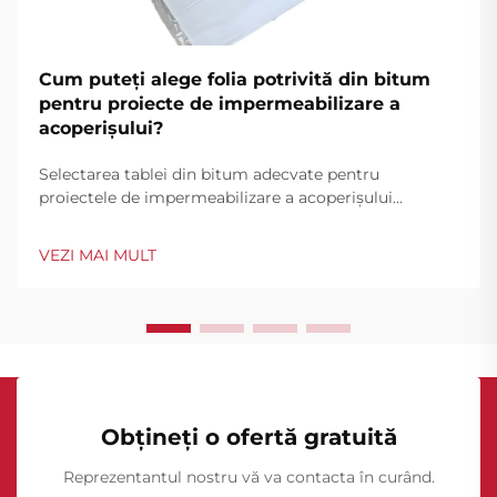
Cum puteți alege folia potrivită din bitum
pentru proiecte de impermeabilizare a
acoperișului?
Selectarea tablei din bitum adecvate pentru
proiectele de impermeabilizare a acoperișului
necesită o analiză atentă a mai multor factori care
influențează direct performanța pe termen lung și
VEZI MAI MULT
durabilitatea. Contractorii profesioniști și proprietarii
clădirilor trebuie să evalueze materialul ...
Obțineți o ofertă gratuită
Reprezentantul nostru vă va contacta în curând.