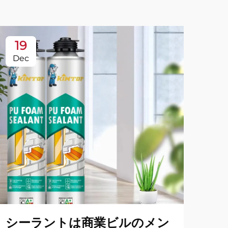
19
1
Dec
Ja
シーラントは商業ビルのメン
防