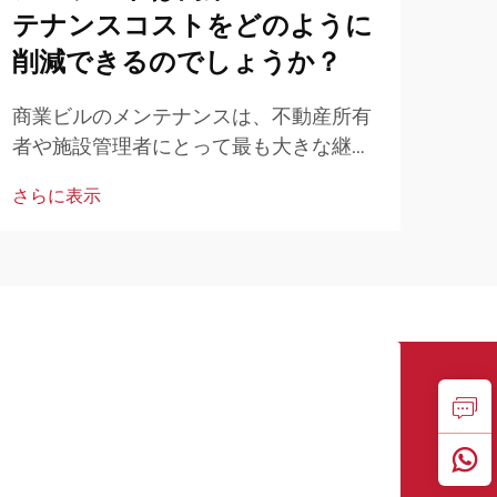
テナンスコストをどのように
湿
削減できるのでしょうか？
す
商業ビルのメンテナンスは、不動産所有
地下
者や施設管理者にとって最も大きな継続
ら保
的費用の一つです。さまざまなメンテナ
欠な
さらに表示
さら
ンス課題の中でも、シーリングや耐候処
モル
理の問題は、漏水やエネルギー損失など
比較
を通じてコスト増に頻繁に寄与していま
す。