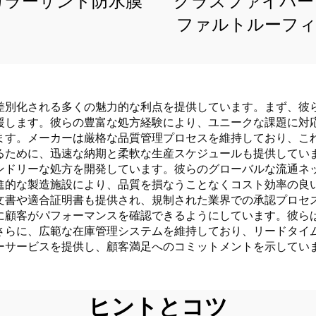
カラーサンド防水膜
グラスファイバー
ファルトルーフ
差別化される多くの魅力的な利点を提供しています。まず、彼
援します。彼らの豊富な処方経験により、ユニークな課題に対
ます。メーカーは厳格な品質管理プロセスを維持しており、こ
るために、迅速な納期と柔軟な生産スケジュールも提供してい
ンドリーな処方を開発しています。彼らのグローバルな流通ネ
進的な製造施設により、品質を損なうことなくコスト効率の良
文書や適合証明書も提供され、規制された業界での承認プロセ
に顧客がパフォーマンスを確認できるようにしています。彼ら
さらに、広範な在庫管理システムを維持しており、リードタイ
ーサービスを提供し、顧客満足へのコミットメントを示してい
ヒントとコツ