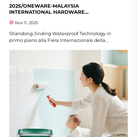
2025/ONEWARE-MALAYSIA
INTERNATIONAL HARDWARE
TECHNOLOGY EXHIBITION
Nov 11, 2025
Shandong Jinding Waterproof Technology in
primo piano alla Fiera Internazionale della
Tecnologia Hardware 2025 ONEWARE-
MALAYSIA, collegando mercati globali con
soluzioni innovative per l'impermeabilizzazione.
Recentemente, Shandong Jinding Waterproof
Technology Co., Ltd., una rinomata...