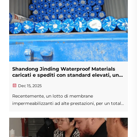
Shandong Jinding Waterproof Materials
caricati e spediti con standard elevati, un
processo professionale garantisce la
Dec 15, 2025
consegna globale
Recentemente, un lotto di membrane
impermeabilizzanti ad alte prestazioni, per un totale
di tre container standard, è stato caricato con
successo presso la base produttiva di Shandong
Jinding Waterproof Technology Co., Ltd. La
spedizione è prevista in partenza dal porto di