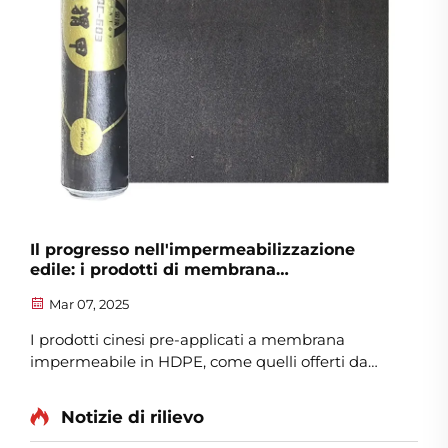
Il progresso nell'impermeabilizzazione
edile: i prodotti di membrana
impermeabilizzante hdpe pre-applicata
Mar 07, 2025
della Cina
I prodotti cinesi pre-applicati a membrana
impermeabile in HDPE, come quelli offerti da
Jinding Waterproof Technology, sono composti
da uno strato di film in polietilene ad alta densità
Notizie di rilievo
(HDPE), uno strato polimerico autoadesivo e un