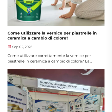
Come utilizzare la vernice per piastrelle in
ceramica a cambio di colore?
Sep 02, 2025
Come utilizzare correttamente la vernice per
piastrelle in ceramica a cambio di colore? La
vernice per piastrelle in ceramica a cambio di
colore è un prodotto innovativo che permette di
donare nuovi colori ed effetti visivi alle piastrelle
vecchie, rendendo gli ambienti domestici come
nuovi. L'utilizzo di questo rivestimento funzionale
può...