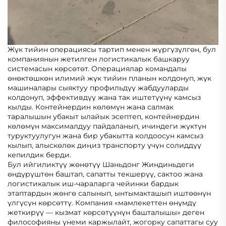
Жүк тийин операциясы тартип менен жүргүзүлгөн, бул
компаниянын жетилген логистикалык башкаруу
системасын көрсөтөт. Операциялар командалы
өнөктөшкөн илимий жүк тийин планын колдонуп, жүк
машиналары сыяктуу профильдүү жабдууларды
колдонуп, эффективдүү жана так иштетүүнү камсыз
кылды. Контейнердин көлөмүн жана салмак
таралышын убакыт ылайык эсептеп, контейнердин
көлөмүн максималдуу пайдаланып, ичиндеги жүктүн
туруктуулугун жана бир убакытта колдоосун камсыз
кылып, алыскөлөк диңиз транспорту үчүн солиддүү
кепилдик берди.
Бул ийгиликтүү жөнөтүү Шаньдонг Жиндиньдеги
өндүрүштөн баштап, сапатты текшерүү, сактоо жана
логистикалык иш-чараларга чейинки бардык
этаптардын жөнгө салынып, ынтымакташып иштөөнүн
үлгүсүн көрсөттү. Компания «мамлекеттен өнүмдү
жеткирүү — кызмат көрсөтүүнүн башталышы» деген
философияны үнеми каржылайт, жогорку сапаттагы суу