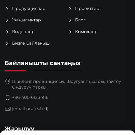
Продукциялар
Проекттер
Жаңылыктар
Блог
Видеолор
Көмөклөр
Бизге Байланыш
Байланышты сактаңыз
Шандонг провинциясы, Шоугуанг шаары, Тайтоу
Өндүрүү паркы
+86-400-6123-916
[email protected]
Жазылуу