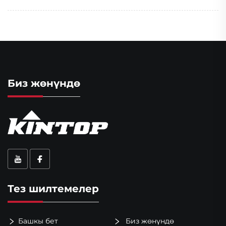
Биз жөнүндө
Тез шилтемелер
Башкы бет
Биз жөнүндө