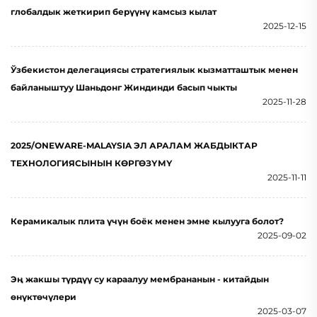
глобалдык жеткирип берүүнү камсыз кылат
2025-12-15
Ўзбекистон делегациясы стратегиялык кызматташтык менен
байланыштуу Шаньдонг Жиндинди басып чыкты
2025-11-28
2025/ONEWARE-MALAYSIA ЭЛ АРАЛАМ ЖАБДЫКТАР
ТЕХНОЛОГИЯСЫНЫН КӨРГӨЗҮМҮ
2025-11-11
Керамикалык плита үчүн боёк менен эмне кылууга болот?
2025-09-02
Эң жакшы түрдүү су караалуу мембрананын - китайдын
өнүктөчүлери
2025-03-07