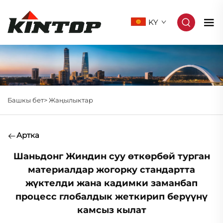
KY
Башкы бет>
Жаңылыктар
Артка
Шаньдонг Жиндин суу өткөрбөй турган
материалдар жогорку стандартта
жүктелди жана кадимки заманбап
процесс глобалдык жеткирип берүүнү
камсыз кылат