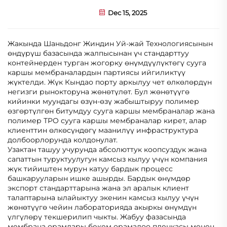
Dec 15, 2025
Жакында Шаньдонг Жиндин Уй-жай Технологиясынын
өндүрүш базасында жалпысынан үч стандарттуу
контейнерден турган жогорку өнүмдүүлүктөгү сууга
каршы мембраналардын партиясы ийгиликтүү
жүктелди. Жүк Кындао порту аркылуу чет өлкөлөрдүн
негизги рынокторуна жөнөтүлөт. Бул жөнөтүүгө
кийинки муундагы өзүн-өзү жабыштыруу полимер
өзгөртүлгөн битумдуу сууга каршы мембраналар жана
полимер TPO сууга каршы мембраналар кирет, алар
клиенттин өлкөсүндөгү маанилүү инфраструктура
долбоорлорунда колдонулат.
Узактан ташуу учурунда абсолюттук коопсуздук жана
сапаттын туруктуулугун камсыз кылуу үчүн компания
жүк тийиштен мурун катуу бардык процесс
башкарууларын ишке ашырды. Бардык өнүмдөр
экспорт стандарттарына жана эл аралык клиент
талаптарына ылайыктуу экенин камсыз кылуу үчүн
жөнөтүүгө чейин лабораторияда акыркы өнүмдүн
үлгүлөрү текшерилип чыкты. Жабуу фазасында
мембрана орамдары бекем орамалоо пленкасы менен