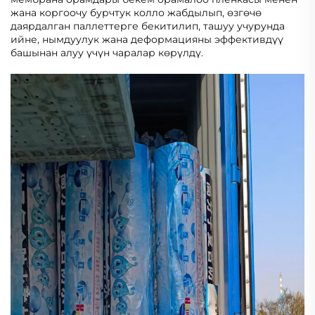
жана коргоочу бурчтук колло жабдылып, өзгөчө
даярдалган паллеттерге бекитилип, ташуу учурунда
ийне, нымдуулук жана деформацияны эффективдүү
башынан алуу үчүн чаралар көрүлдү.