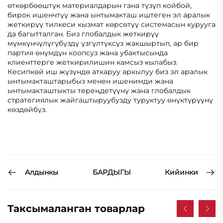
өткөрбөөштүк материалдарын гана түзүп койбой,
бирок ишенчтүү жана ынтымакташ иштеген эл аралык
жеткирүү тилкеси кызмат көрсөтүү системасын курууга
да багытталган. Биз глобалдык жеткирүү
мүмкүнчүлүгүбүздү үзгүлтүксүз жакшыртып, ар бир
партия өнүмдүн коопсуз жана убактысында
клиенттерге жеткирилишин камсыз кылабыз.
Кесипкөй иш жүзүндө аткаруу аркылуу биз эл аралык
ынтымакташтарыбыз менен ишенимди жана
ынтымакташтыкты тереңдетүүнү жана глобалдык
стратегиялык жайгаштыруубузду туруктуу өнүктүрүүнү
көздөйбүз.
Алдынкы
Кийинки
БАРДЫГЫ
Таксымаланган товарлар