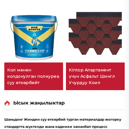
Кол менен
Kintop Апартамент
колдонулган полиуреа
үчүн Асфальт Шингл
суу өткөрбөйт
Учурдуу Коил
Ысык жаңылыктар
Шаньдонг Жиндин суу өткөрбөй турган материалдар жогорку
стандартта жүктелди жана кадимки заманбап процесс