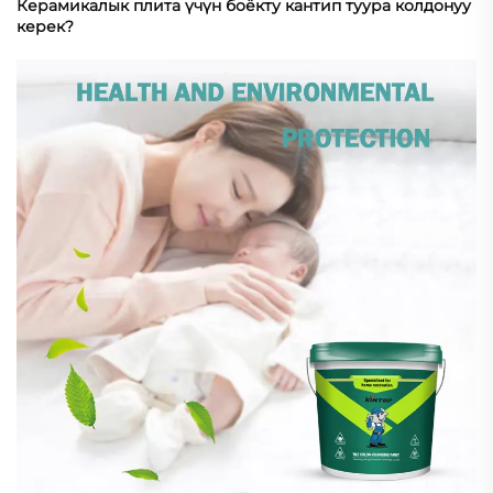
Керамикалык плита үчүн боёкту кантип туура колдонуу
керек?