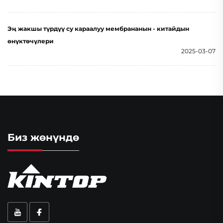
Эң жакшы түрдүү су караалуу мембрананын - китайдын
өнүктөчүлери
2025-03-07
Биз жөнүндө