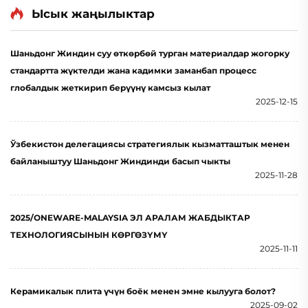
Ысык жаңылыктар
Шаньдонг Жиндин суу өткөрбөй турган материалдар жогорку
стандартта жүктелди жана кадимки заманбап процесс
глобалдык жеткирип берүүнү камсыз кылат
2025-12-15
Ўзбекистон делегациясы стратегиялык кызматташтык менен
байланыштуу Шаньдонг Жиндинди басып чыкты
2025-11-28
2025/ONEWARE-MALAYSIA ЭЛ АРАЛАМ ЖАБДЫКТАР
ТЕХНОЛОГИЯСЫНЫН КӨРГӨЗҮМҮ
2025-11-11
Керамикалык плита үчүн боёк менен эмне кылууга болот?
2025-09-02