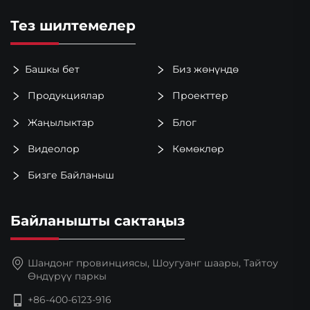
Тез шилтемелер
Башкы бет
Биз жөнүндө
Продукциялар
Проекттер
Жаңылыктар
Блог
Видеолор
Көмөклөр
Бизге Байланыш
Байланышты сактаңыз
Шандонг провинциясы, Шоугуанг шаары, Тайтоу
Өндүрүү паркы
+86-400-6123-916