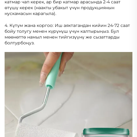
катмар чап керек, ар бир катмар арасында 2-4 саат
өтүшү керек (наакты убакыт үчүн продукциянын
нускамасын карагыла).
4. Күтүм жана коргоо: Иш аяктагандан кийин 24-72 саат
бойу толугу менен күрүнүш үчүн калтырыңыз. Бул
мөөнөттө намыл менен тийгизүүнү же сызаттарды
болтурбоңуз.