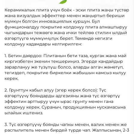
Керамикалык плита үчүн боёк - эски плита жаңы түстөр
жана визуалдык эффекттер менен жаңыртып бериши
мүмкүн болгон инновациялык куршун. Бул
функционалдуу покрытие колдонуу плита алмаштыруу
чыгымдарын тежөөгө жана ички тейлөө стилин ылдый
өзгөртүүгө мүмкүнчүлүк берет. Төмөндө негизги
колдонуу кадамдары келтирилген:
1. Бетин даярдоо: Плитанын бети таза, кургак жана май
киргизбеген экенин текшериңиз. Эгерде кандайдыр
зарарлануу же түзүлүш болсо, аларды алгач жөнөтүп,
тегиздеп, покрытие биркелки жабышын камсыз кылуу
керек.
2. Грунттун кабыл алуу (эгер керек болсо): Түс
өзгөртүүчү бояндарды адгезияны жана түс өзгөртүү
эффектин арттыруу үчүн ырас грунту менен гана
колдонуу керек. Сураныч, продукциянын нускамасына
ылайык иштениз.
3. Түс өзгөртүүчү боянды чапкы менен, валик менен же
распылитель менен бирдей түрде чап. Жалпысынан, 2-3