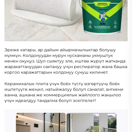
Эреже катары, ар дайым айырмачылыктар болушу
мүмкүн. Колдонуудан мурун нускаманы укмуштук
менен окуңуз. Шул сыяктуу эле, иштөө жүрүп жатканда
жаракаттануудан сактануу үчүн респиратор жана башка
коргоо каражаттарын колдонуу сунуш килинет.
Керамикалык плита үчүн боёк түстү өзгөртүүчү боёк
иштетүүгө жеңил, натыйжалуу болуп саналат, анткени
ванна, ашкана же коммерциялык жайлоого жаңылоо
үчүн идеалдуу тандалма болуп эсептелет!