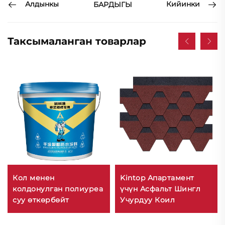
Алдынкы
Кийинки
БАРДЫГЫ
Таксымаланган товарлар
Кол менен
Kintop Апартамент
колдонулган полиуреа
үчүн Асфальт Шингл
суу өткөрбөйт
Учурдуу Коил