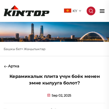
KY
Башкы бет>
Жаңылыктар
Артка
Керамикалык плита үчүн боёк менен
эмне кылууга болот?
Sep 02, 2025