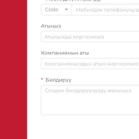
Code
Атыңыз
Компаниянын аты
Билдирүү