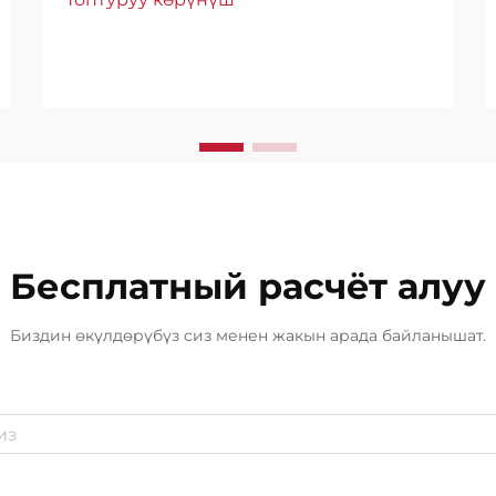
иштешине жана чыгымдарга
түздөн-түз таасир эткен маанилүү
чечим. Аба ырайы шарттары
мындай чечимдин негизги
аныктоочу фактору болуп
саналат...
Бесплатный расчёт алуу
Биздин өкүлдөрүбүз сиз менен жакын арада байланышат.