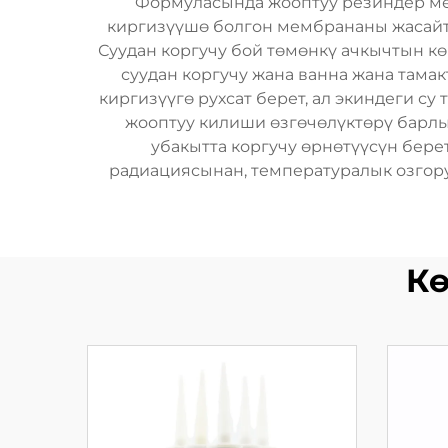
Формуласында жооптуу резиндер мен
киргизүүшө болгон мембрананы жасайт. 
Суудан коргучу бой төмөнкү ачкычтын к
суудан коргучу жана ванна жана тама
киргизүүгө рухсат берет, ал экиндеги су
жооптуу килиши өзгөчөлүктөрү барлык
убакытта коргучу өрнөтүүсүн бере
радиациясынан, температуралык озгору
Кө