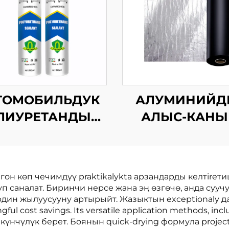
ТОМОБИЛЬДУК
АЛУМИНИЙД
ЛИУРЕТАНДЫК
АЛЫС-КАН
АПОЛНИТЕЛЬ
БИТУМ СУ
КАРАҢКЫТЧЫ
МЕМБРАНА
гон көп чечимдүү praktikalykta арзандарды келтireт
саналат. Биринчи нерсе жана эң өзгөчө, анда суучулу
рдин жылуусууну артырыйт. Жазыктын exceptionaly дая
l cost savings. Its versatile application methods, inclu
мкүнчүлүк берет. Боянын quick-drying формула projec