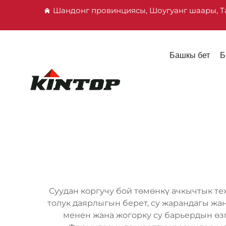
Шандонг провинциясы, Шоугуанг шаары, Т
Башкы бет
Б
Суудан коргучу бой төмөнкү ачкычтык т
толук даярлыгын берет, су жарандагы ж
менен жана жогорку су барьердын өзг