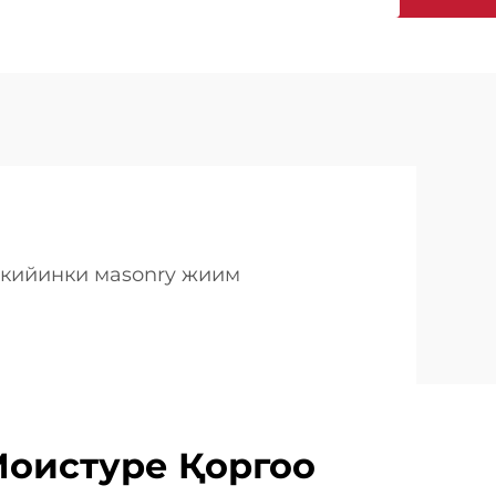
 кийинки маsonry жиим
оистуре Қоргоо