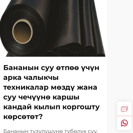
Бананын суу өтпөө үчүн
Су
арка чалыкчы
це
техникалар мөздү жана
ба
суу чечүүнө каршы
өт
кандай кылып коргошту
ма
көрсөтөт?
са
Бананын түзүлүшүнө түбөлүк суу,
Кур