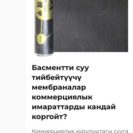
Басментти суу
тийбейтүүчү
мембраналар
коммерциялык
имараттарды кандай
коргойт?
Коммерциялык курулуштагы сууга