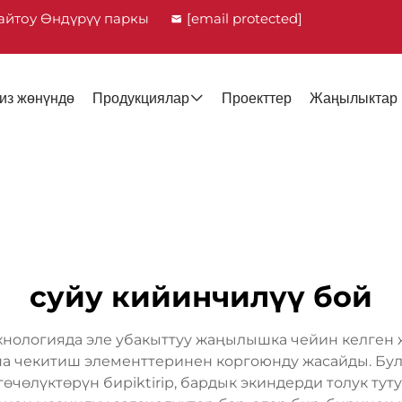
айтоу Өндүрүү паркы
[email protected]
из жөнүндө
Продукциялар
Проекттер
Жаңылыктар
суйу кийинчилүү бой
ехнологияда эле убакыттуу жаңылышка чейин келген
ана чекитиш элементтеринен коргоюнду жасайды. Бул
өчөлүктөрүн бирiktirip, бардык экиндерди толук тут