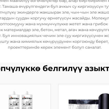
ен маанилүү өзгөчөлүктөр бар, алар бир-биринен ко
Тамаша өчүрүлгендеги бул ачкыч су киргизүүсүн ту
өпчүлүкү экиндерге жакшырак эле, чын-чын эле жа
ктардын суудан коргучу өрнөтүүсүн жасайды. Молеку
 топтоомууну жана мүмкүнчүлүкке жетет жана грибок
 материалдар эле, бетон, метал, ағач жана көчүрү
т. Бул инновациялык чечим эле суу киргизүүсүнен 
шту жана химиялык көчүрүүдүнен коргоюнду берет,
проекттеринde керек элемент болуп саналат.
пчүлүккө белгилүү азык