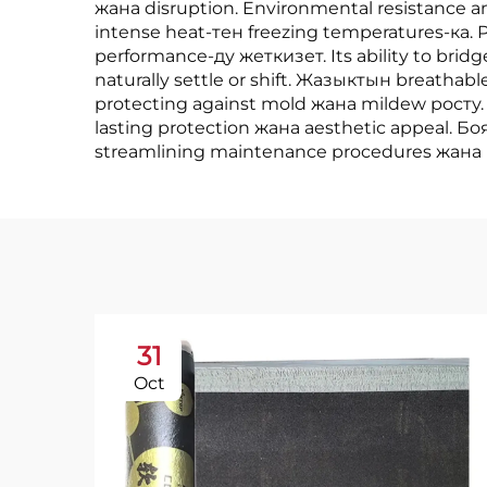
жана disruption. Environmental resistance 
intense heat-тен freezing temperatures-ка
performance-ду жеткизет. Its ability to bridg
naturally settle or shift. Жазыктын breathab
protecting against mold жана mildew росту. A
lasting protection жана aesthetic appeal. Бо
streamlining maintenance procedures жана re
31
Oct