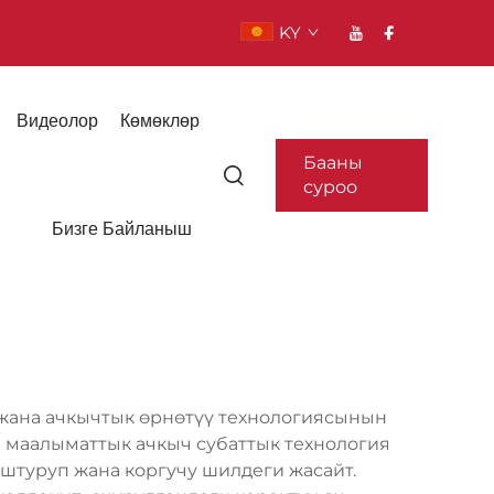
KY
Видеолор
Көмөклөр
Бааны
суроо
Бизге Байланыш
 жана ачкычтык өрнөтүү технологиясынын
 маалыматтык ачкыч субаттык технология
уштуруп жана коргучу шилдеги жасайт.