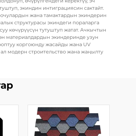
лдонуп, өчүрүлгендеги керектүү, эч
туштуп, экиндин интиграциясин сактайт.
шоочулардын жана тамактардын экиндерин
лалык структурасы экиндеги пораларга
 суу көчүрүүсүн тутуштуп жатат. Ачкычтын
лгөн материалдардын экиндеринде узун
жооптуу коргоюнду жасайды жана UV
 ал модерн строительство жана жаңылту
тар