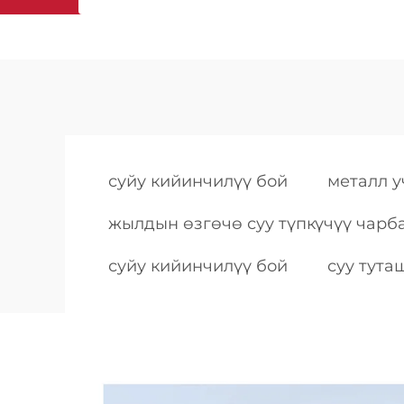
суйу кийинчилүү бой
металл у
жылдын өзгөчө суу түпкүчүү чарб
суйу кийинчилүү бой
суу тут