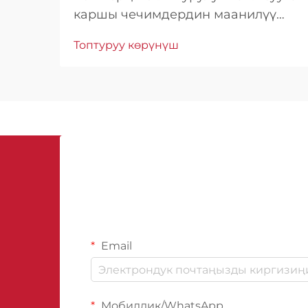
каршы чечимдердин маанилүү
ролун түшүнүү Коммерциялык
Топтуруу көрүнүш
имараттар айрым дареге ээ
болгон структураларга карата суу
зыянына каршы мыкты коргоо
талап кылган чоң
инвестицияларды билдирет.
Басменттик...
Email
Мобилдик/WhatsApp