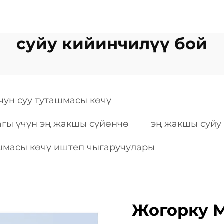
суйу кийинчилүү бой
чун суу туташмасы көчү
агы үчүн эң жакшы сүйөнчө
эң жакшы суйу
ашмасы көчү иштеп чыгаручулары
Жогорку М