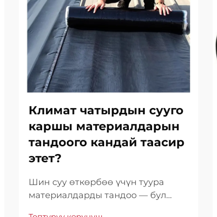
Климат чатырдын сууго
каршы материалдарын
тандоого кандай таасир
этет?
Шин суу өткөрбөө үчүн туура
материалдарды тандоо — бул
имараттын узакка созулушуна,
Топтуруу көрүнүш