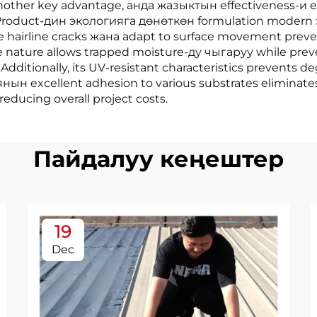
another key advantage, анда жазыктын effectiveness-и 
. Product-дин экологияга дөнөткөн formulation modern
e hairline cracks жана adapt to surface movement preven
le nature allows trapped moisture-ду чыгаруу while preve
dditionally, its UV-resistant characteristics prevents 
янын excellent adhesion to various substrates eliminates
ducing overall project costs.
Пайдалуу кеңештер
19
Dec