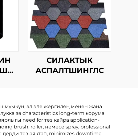
ИН
СИЛАКТЫК
ЫШ
АСПАЛТШИНГЛС
ЛЫК
СЫ
иш мүмкүн, ал эле жергилең менен жана
кка ээ characteristics long-term корума
рлыгы need for тез кайра application-
ding brush, roller, немесе spray, professional
t-дерди тез аяктап, minimizes downtime