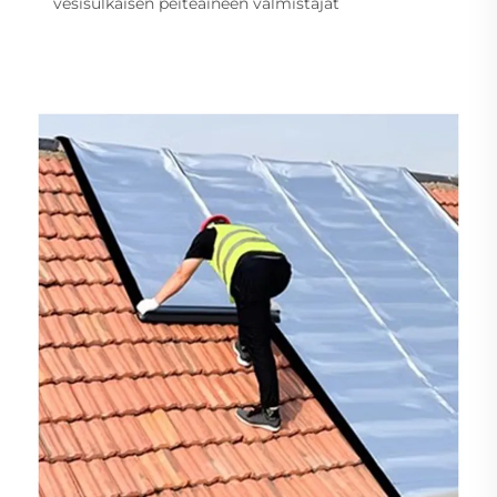
vesisulkaisen peiteaineen valmistajat