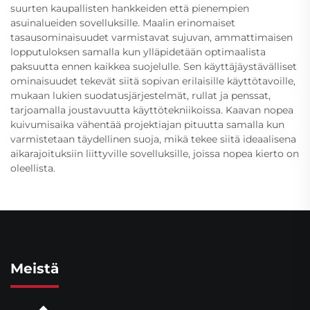
suurten kaupallisten hankkeiden että pienempien
asuinalueiden sovelluksille. Maalin erinomaiset
tasausominaisuudet varmistavat sujuvan, ammattimaisen
lopputuloksen samalla kun ylläpidetään optimaalista
paksuutta ennen kaikkea suojelulle. Sen käyttäjäystävälliset
ominaisuudet tekevät siitä sopivan erilaisille käyttötavoille,
mukaan lukien suodatusjärjestelmät, rullat ja penssat,
tarjoamalla joustavuutta käyttötekniikoissa. Kaavan nopea
kuivumisaika vähentää projektiajan pituutta samalla kun
varmistetaan täydellinen suoja, mikä tekee siitä ideaalisena
aikarajoituksiin liittyville sovelluksille, joissa nopea kierto on
oleellista.
Meistä