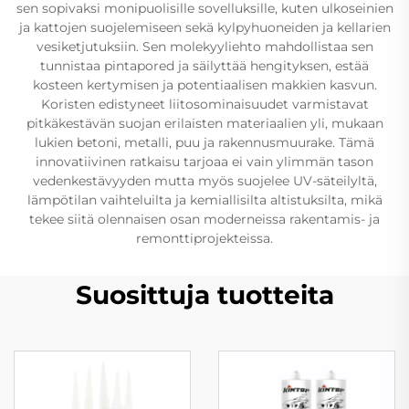
sen sopivaksi monipuolisille sovelluksille, kuten ulkoseinien
ja kattojen suojelemiseen sekä kylpyhuoneiden ja kellarien
vesiketjutuksiin. Sen molekyyliehto mahdollistaa sen
tunnistaa pintapored ja säilyttää hengityksen, estää
kosteen kertymisen ja potentiaalisen makkien kasvun.
Koristen edistyneet liitosominaisuudet varmistavat
pitkäkestävän suojan erilaisten materiaalien yli, mukaan
lukien betoni, metalli, puu ja rakennusmuurake. Tämä
innovatiivinen ratkaisu tarjoaa ei vain ylimmän tason
vedenkestävyyden mutta myös suojelee UV-säteilyltä,
lämpötilan vaihteluilta ja kemiallisilta altistuksilta, mikä
tekee siitä olennaisen osan moderneissa rakentamis- ja
remonttiprojekteissa.
Suosittuja tuotteita