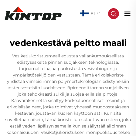
FI
vedenkestävä peitto maali
Vesiketjukoristusmaali edustaa vallankumouksellista
edistysaskelta pinnan suojakkeen teknologiassa,
tarjoamalla laajaa puolustusta vesivahingon ja
ympäristötekijöiden vastustaan. Tämä erikoiskoriste
yhdistää viimeisimmän polymerteknologian edistyneisiin
kosteusesteisiin luodakseen läpimenoittoman suojakilven,
joka tehokkaasti sulkii ja suojaa erilaisia pintoja.
Kaavarakennetta sisältyy korkealuonnolliset resiinit ja
erikoislisäaineet, jotka toimivat yhdessä muodostaakseen
kestävän, joustavan kuoren käyttöön asti. Kun sitä
sovelletaan oikein, tämä koriste luo sulautuvan esteen, joka
estää veden läpäisyn samalla kun se säilyttää alipinnan
kokonaisuuden. Vesiketjukoristuksen monipuolisuus tekee