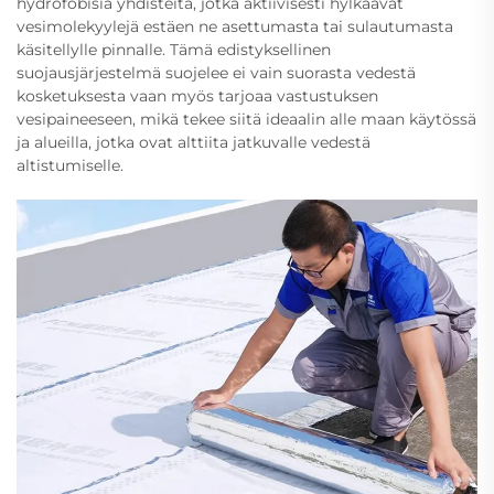
hydrofobisia yhdisteitä, jotka aktiivisesti hylkäävät
vesimolekyylejä estäen ne asettumasta tai sulautumasta
käsitellylle pinnalle. Tämä edistyksellinen
suojausjärjestelmä suojelee ei vain suorasta vedestä
kosketuksesta vaan myös tarjoaa vastustuksen
vesipaineeseen, mikä tekee siitä ideaalin alle maan käytössä
ja alueilla, jotka ovat alttiita jatkuvalle vedestä
altistumiselle.