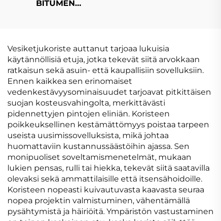
BITUMEN
VEDENPITÄVÄ KALVO
Vesiketjukoriste auttanut tarjoaa lukuisia
käytännöllisiä etuja, jotka tekevät siitä arvokkaan
ratkaisun sekä asuin- että kaupallisiin sovelluksiin.
Ennen kaikkea sen erinomaiset
vedenkestävyysominaisuudet tarjoavat pitkittäisen
suojan kosteusvahingolta, merkittävästi
pidennettyjen pintojen eliniän. Koristeen
poikkeuksellinen kestämättömyys poistaa tarpeen
useista uusimissovelluksista, mikä johtaa
huomattaviin kustannussäästöihin ajassa. Sen
monipuoliset soveltamismenetelmät, mukaan
lukien pensas, rulli tai hiekka, tekevät siitä saatavilla
olevaksi sekä ammattilaisille että itsensähoidoille.
Koristeen nopeasti kuivautuvasta kaavasta seuraa
nopea projektin valmistuminen, vähentämällä
pysähtymistä ja häiriöitä. Ympäristön vastustaminen