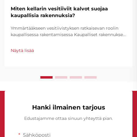
Miten kellarin vesitiiviit kalvot suojaa
kaupallisia rakennuksia?
Ymmärtääkseen vesitiivistyksen ratkaisevan roolin
kaupallisessa rakentamisessa Kaupalliset rakennukset
edustavat merkittäviä sijoituksia, joita on suojattava
tehokkaasti vedestä aiheutuvilta vahingoilta,
Näytä lisää
erityisesti niiden maanpinnan alapuolisilta rakenteilta.
Kellarin vesi...
Hanki ilmainen tarjous
Edustajamme ottaa sinuun yhteyttä pian.
Sähköposti