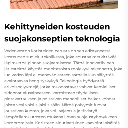
Kehittyneiden kosteuden
suojakonseptien teknologia
Vedenkeston koristeiden perusta on sen edistyneessä
kosteuden suojelu-tekniikassa, joka edustaa merkittävää
läpimurtoa pinnan suojaamisessa. Tämä innovatiivinen
järjestelmä käyttää monitasoista molekyylirakennetta, joka
luo veden läpi ei menevän esteen samalla kun säilyttää
avaintaavaa hengityskykyä. Teknologia hyödyntää
erikoispolyymejä, jotka muodostavat vahvat kemialliset
sidonnat alusaineeseen, varmistaen täydellisen
pintakattauksen ja poistavan mahdolliset heikot kohdat,
joista vesi voisi sijaisi sisään. Nämä polyymit luovat
joustavan kuoren, joka voi laajentua ja tiivistyä
lämpötilamuutosten mukana ilman suojaustyhmykkeen
kompromissia. Koristeen ainutlaatuinen kaavointi sisältää