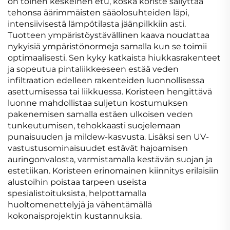
on toinen keskeinen etu, koska koriste säilyttää
tehonsa äärimmäisten sääolosuhteiden läpi,
intensiivisestä lämpötilasta jäänpilkkiin asti.
Tuotteen ympäristöystävällinen kaava noudattaa
nykyisiä ympäristönormeja samalla kun se toimii
optimaalisesti. Sen kyky katkaista hiukkasrakenteet
ja sopeutua pintaliikkeeseen estää veden
infiltraation edelleen rakenteiden luonnollisessa
asettumisessa tai liikkuessa. Koristeen hengittävä
luonne mahdollistaa suljetun kostumuksen
pakenemisen samalla estäen ulkoisen veden
tunkeutumisen, tehokkaasti suojelemaan
punaisuuden ja mildew-kasvusta. Lisäksi sen UV-
vastustusominaisuudet estävät hajoamisen
auringonvalosta, varmistamalla kestävän suojan ja
estetiikan. Koristeen erinomainen kiinnitys erilaisiin
alustoihin poistaa tarpeen useista
spesialistoituksista, helpottamalla
huoltomenettelyjä ja vähentämällä
kokonaisprojektin kustannuksia.