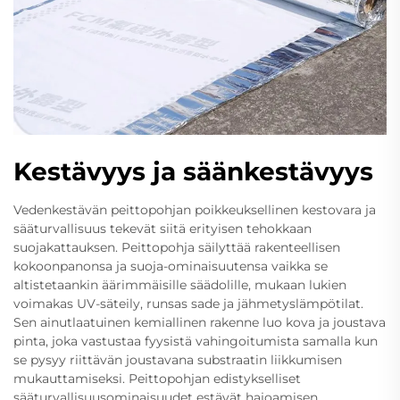
Kestävyys ja säänkestävyys
Vedenkestävän peittopohjan poikkeuksellinen kestovara ja
sääturvallisuus tekevät siitä erityisen tehokkaan
suojakattauksen. Peittopohja säilyttää rakenteellisen
kokoonpanonsa ja suoja-ominaisuutensa vaikka se
altistetaankin äärimmäisille säädolille, mukaan lukien
voimakas UV-säteily, runsas sade ja jähmetyslämpötilat.
Sen ainutlaatuinen kemiallinen rakenne luo kova ja joustava
pinta, joka vastustaa fyysistä vahingoitumista samalla kun
se pysyy riittävän joustavana substraatin liikkumisen
mukauttamiseksi. Peittopohjan edistykselliset
sääturvallisuusominaisuudet estävät hajoamisen