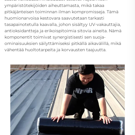
ympäristötekijöiden aiheuttamasta, mikä takaa
pitkäjänteisen toiminnan ilman kompromisseja. Tämä
huomionarvoisa kestovara saavutetaan tarkasti
tasapainotetulla kaavalla, johon sisältyy UV-vakauttajia,
antioksidantteja ja erikoispitoimia sitovia aineita. Nämä
komponentit toimivat synergistisesti sen suoja-
ominaisuuksien säilyttämiseksi pitkällä aikavälillä, mikä
vähentää huoltotarpeita ja korvausten taajuutta.