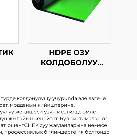
ТИК
HDPE ОЗУ
КОЛДОБОЛУУ
БИТУМДУК
СУРУНЧУККА
ЧЕКТИРУУ
түрдө колдонулушу учурunda эле өзгөчө
МЕМБРАНАСЫ
ерет, модданың кийиштерине,
уулуу жеңишеси узун мезгилде эмне-
үн жылайын кеңейтет. Бул системалар өз
лат, ошентCHEK суу жағдайларына немесе
си, профессиялык билимдерге ия болгондо