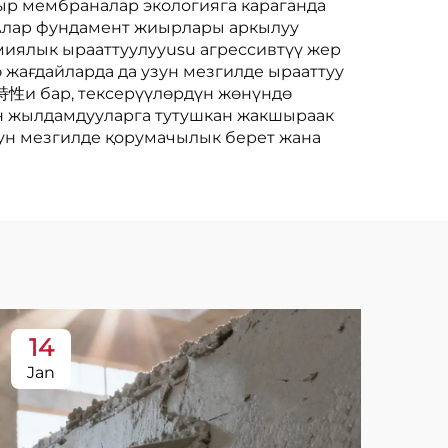
ыр мембраналар экологияга караганда
. Алар фундамент жиырлары аркылуу
миялык ырааттуулууusu агрессивтүү жер
жағдайларда да узун мезгилде ырааттуу
к特性и бар, тексерүүлөрдүн жөнүндө
он жылдамдууларга тутушкан жакшыраак
зун мезгилде қорумачылык берет жана
14
1
Jan
Ja