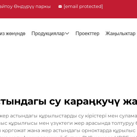
айтоу Өндүрүү паркы
[email protected]
из жөнүндө
Продукциялар
Проекттер
Жаңылыктар
стындагы су караңкучү ж
жер астындагы құрылыстарды су кірістері мен сулам
с құрылғысы мен үзүктеги жер арасында толтуруу б
сын қоргожат жана жер астындагы орноктарда құрылыс