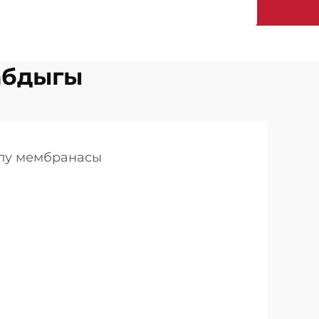
абдыгы
алу мембранасы