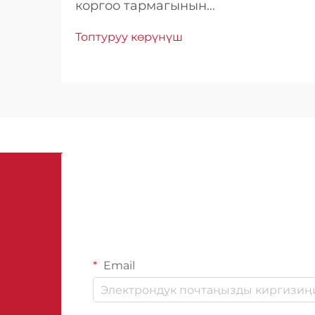
коргоо тармагынын
революциялык таасирин түшүнүү.
Топтуруу көрүнүш
Курорттоо өнөр жайы
курулуштарды коргоо
методдорунда айрыкча
өзгөрүүлөрдү байкаган, ал эми
полиуретан гидроизоляциялык
каптамдар сырткы коргоонун
негизги чечими катары пайда
болгон...
Email