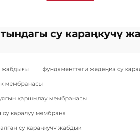
стындагы су караңкучү ж
ү жабдығы
фундаменттеги жедеңиз су кар
ык мембранасы
туягын қаршылау мембранасы
 су каралуу мембрана
алган су караңкучү жабдык