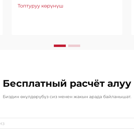
табияттын таасирине каршы тура
Топтуруу көрүнүш
аларлык, сыйымдуу жана
ишенчтүү суу өткөрбөй турган
чечимдерди талап кылат. Битумду
суу өткөрбөй турган материал чоң
көлөмдүү конструкцияларды
коргоонун эң тиешелүү жана
кеңири колдонулган
ыкмаларынын бири болуп келип
чыкты...
Бесплатный расчёт алуу
Биздин өкүлдөрүбүз сиз менен жакын арада байланышат.