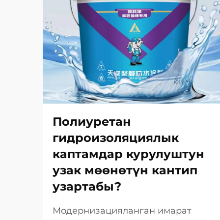
Полиуретан
гидроизоляциялык
каптамдар курулуштун
узак мөөнөтүн кантип
узартабы?
Модернизацияланган имарат