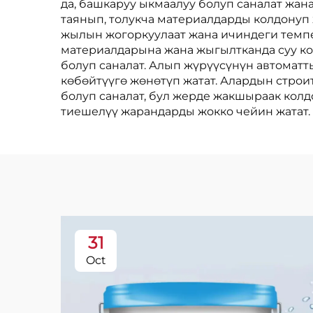
да, башкаруу ыкмаалуу болуп саналат жа
таянып, толукча материалдарды колдонуп
жылын жогоркуулаат жана ичиндеги темпе
материалдарына жана жыгылтканда суу ко
болуп саналат. Алып жүрүүсүнүн автоматт
көбөйтүүгө жөнөтүп жатат. Алардын стро
болуп саналат, бул жерде жакшыраак колд
тиешелүү жарандарды жокко чейин жатат.
31
Oct