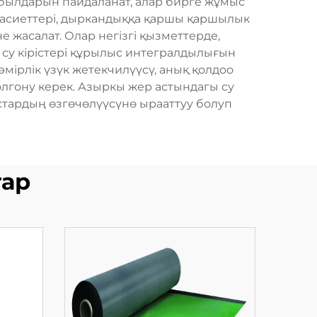
былдарын пайдаланат, алар бирге жұмыс
 қасиеттері, дыркандыққа қаршы қаршылык
 жасалат. Олар негізгі қызметтерде,
су кірістері құрылыс интегралдылығын
мірлік үзүк жетекчилүүсү, анық қолдоо
олгону керек. Азыркы жер астындагы су
стардың өзгөчөлүүсүнө ырааттуу болуп
тар