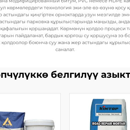
жана модифицированный битум, PVC немесе HDPE ка
 Бул көрмөлердеги технология эки-эле өз-өзүнө қосу
 астындагы қиңгіртек орноктарда узун мезгилде эмне
астындагы парковка құрылыстарында маңызды, анда 
 қафалығын қоршаңадат. Көрмөнүн қолдоо процеси тә
арын пайдаланат, бардык қорғош су қоршусуна ээ б
 қолдоолор боюнча суу жана жер астындагы құрылы
саналат.
пчүлүккө белгилүү азык