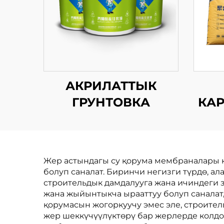
АКРИЛАТТЫК
ГРУНТОВКА
КА
Жер астындагы су қорума мембраналары к
болуп саналат. Биринчи негизги түрдө, 
строительдык дамдалууга жана ичиндеги 
жана жыйынтыкча ырааттуу болуп саналат
қорумасын жогоркуучу эмес эле, строите
жер шеккүчүүлүктөрү бар жерлерде колдо