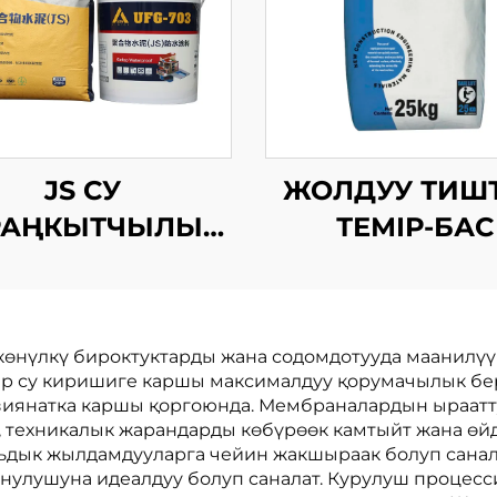
JS СУ
ЖОЛДУУ ТИШ
РАҢКЫТЧЫЛЫК
ТЕМІР-БАС
КОЧОРОК
өнүлкү бироктуктарды жана содомдотууда маанилүү 
алар су киришиге каршы максималдуу қорумачылык б
зиянатка каршы қоргоюнда. Мембраналардын ыраатт
, техникалык жарандарды көбүрөөк камтыйт жана өйд
льдык жылдамдууларга чейин жакшыраак болуп сана
нулушуна идеалдуу болуп саналат. Курулуш процес