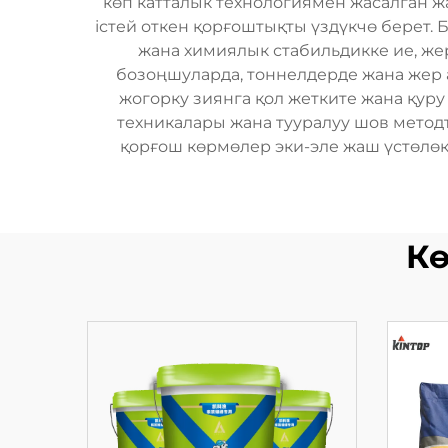
көп катталык технологиямен жасалган 
істей откен қорғоштықты үздүкчө берет.
жана химиялык стабильдикке ие, жер
бозоңшуларда, тоннелдерде жана жер 
жогорку зиянга қол жетките жана қуру
техникалары жана тууралуу шов методт
қорғош көрмөлер эки-эле жаш үстөлөк
Кө