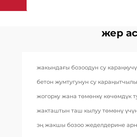
жер а
жакындағы бозоодун су караңкуч
бетон жумтугунун су караңытчыл
жогорку жана төмөнкү көчөмдүк 
жакташтын таш кылуу төмөнү үчүн
эң жакшы бозоо жеделдерине арн