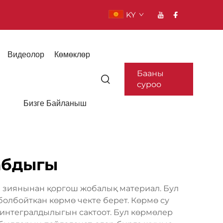
KY
Видеолор
Көмөклөр
Бааны
суроо
Бизге Байланыш
абдыгы
а зиянынан қоргош жобалық материал. Бул
олбойткан көрмө чекте берет. Көрмө су
 интегралдылыгын сактоот. Бул көрмөлер