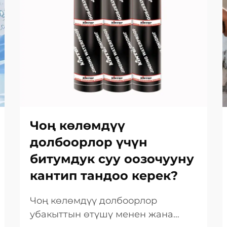
Чоң көлөмдүү
долбоорлор үчүн
битумдук суу оозочууну
кантип тандоо керек?
Чоң көлөмдүү долбоорлор
убакыттын өтүшү менен жана