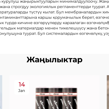
на курулуш жаңырыктууларын минималдуулоочу. Жаң
 жана строгдуу экологиялык регламенттерди туурат
ратураларды түстүү кылат. Бул мембраналардын хи
нтаминанттарына каршы қорумачылык берет, өзгөчө 
ык түрдө кичине өзгөрүүлөрдү караалаган өзгөчөлү
ительдык материалдар менен тикелешүүсү жана бет
онулушуна туурат. Бул системалардын өзгөчөлүкү, у
Жаңылыктар
14
Jan