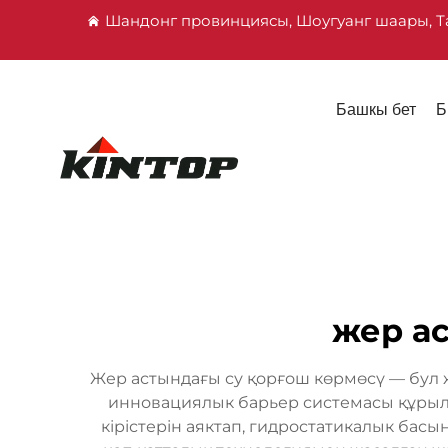
Шандонг провинциясы, Шоугуанг шаары, Т
Башкы бет
Б
жер а
Жер астындағы су қорғош көрмөсү — бул 
инновациялык барьер системасы құрылы
кірістерін аяктап, гидростатикалык ба