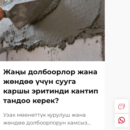
Жаңы долбоорлор жана
Су
жөндөө үчүн сууга
це
каршы эритинди кантип
ба
тандоо керек?
өт
ма
Узак мөөнөттүк курулуш жана
са
жөндөө долбоорлорун камсыз