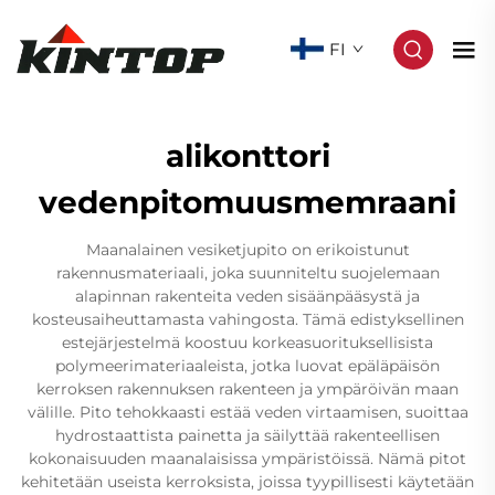
FI
alikonttori
vedenpitomuusmemraani
Maanalainen vesiketjupito on erikoistunut
rakennusmateriaali, joka suunniteltu suojelemaan
alapinnan rakenteita veden sisäänpääsystä ja
kosteusaiheuttamasta vahingosta. Tämä edistyksellinen
estejärjestelmä koostuu korkeasuorituksellisista
polymeerimateriaaleista, jotka luovat epäläpäisön
kerroksen rakennuksen rakenteen ja ympäröivän maan
välille. Pito tehokkaasti estää veden virtaamisen, suoittaa
hydrostaattista painetta ja säilyttää rakenteellisen
kokonaisuuden maanalaisissa ympäristöissä. Nämä pitot
kehitetään useista kerroksista, joissa tyypillisesti käytetään