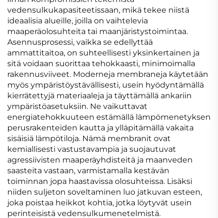
vedensulkukapasiteetissaan, mikä tekee niistä
ideaalisia alueille, joilla on vaihtelevia
maaperäolosuhteita tai maanjäristystoimintaa.
Asennusprosessi, vaikka se edellyttää
ammattitaitoa, on suhteellisesti yksinkertainen ja
sitä voidaan suorittaa tehokkaasti, minimoimalla
rakennusviiveet. Moderneja membraneja käytetään
myös ympäristöystävällisesti, usein hyödyntämällä
kierrätettyjä materiaaleja ja täyttämällä ankariin
ympäristöasetuksiin. Ne vaikuttavat
energiatehokkuuteen estämällä lämpömenetyksen
perusrakenteiden kautta ja ylläpitämällä vakaita
sisäisiä lämpötiloja. Nämä membranit ovat
kemiallisesti vastustavampia ja suojautuvat
agressiivisten maaperäyhdisteitä ja maanveden
saasteita vastaan, varmistamalla kestävän
toiminnan jopa haastavissa olosuhteissa. Lisäksi
niiden suljeton soveltaminen luo jatkuvan esteen,
joka poistaa heikkot kohtia, jotka löytyvät usein
perinteisistä vedensulkumenetelmistä.