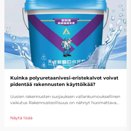
Kuinka polyuretaanivesi-eristekalvot voivat
pidentää rakennusten käyttöikää?
Uusien rakennusten suojauksen vallankumouksellinen
vaikutus Rakennusteollisuus on nähnyt huomattavan
muutoksen rakennusten suojaustavoissa, ja
polyureaani-vesitiiviit pinnoitteet ovat nousseet
Näytä lisää
pelinmuuttajaksi ulkoseiniä ja kattoja suojaavassa
ratkaisussa...