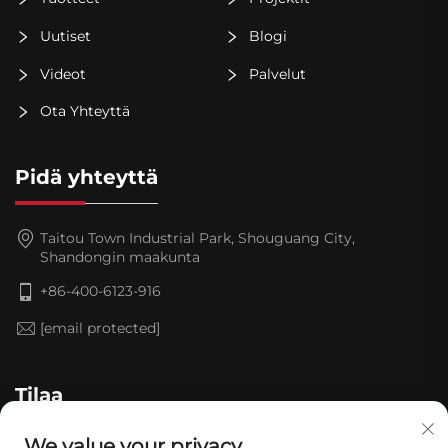
Uutiset
Blogi
Videot
Palvelut
Ota Yhteyttä
Pidä yhteyttä
Taitou Town Industrial Park, Shouguang City,
Shandongin maakunta
+86-400-6123-916
[email protected]
Tilaa
We value your privacy