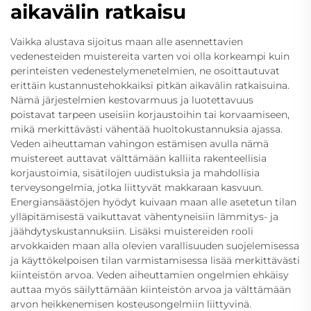
aikavälin ratkaisu
Vaikka alustava sijoitus maan alle asennettavien
vedenesteiden muistereita varten voi olla korkeampi kuin
perinteisten vedenestelymenetelmien, ne osoittautuvat
erittäin kustannustehokkaiksi pitkän aikavälin ratkaisuina.
Nämä järjestelmien kestovarmuus ja luotettavuus
poistavat tarpeen useisiin korjaustoihin tai korvaamiseen,
mikä merkittävästi vähentää huoltokustannuksia ajassa.
Veden aiheuttaman vahingon estämisen avulla nämä
muistereet auttavat välttämään kalliita rakenteellisia
korjaustoimia, sisätilojen uudistuksia ja mahdollisia
terveysongelmia, jotka liittyvät makkaraan kasvuun.
Energiansäästöjen hyödyt kuivaan maan alle asetetun tilan
ylläpitämisestä vaikuttavat vähentyneisiin lämmitys- ja
jäähdytyskustannuksiin. Lisäksi muistereiden rooli
arvokkaiden maan alla olevien varallisuuden suojelemisessa
ja käyttökelpoisen tilan varmistamisessa lisää merkittävästi
kiinteistön arvoa. Veden aiheuttamien ongelmien ehkäisy
auttaa myös säilyttämään kiinteistön arvoa ja välttämään
arvon heikkenemisen kosteusongelmiin liittyvinä.