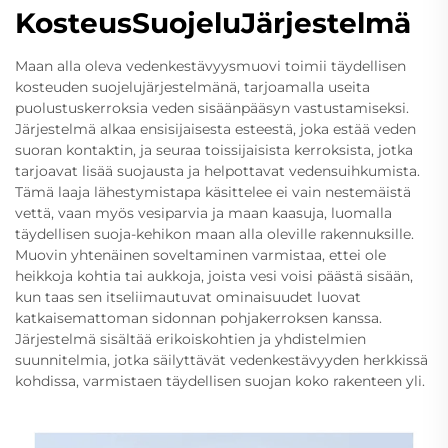
KosteusSuojeluJärjestelmä
Maan alla oleva vedenkestävyysmuovi toimii täydellisen
kosteuden suojelujärjestelmänä, tarjoamalla useita
puolustuskerroksia veden sisäänpääsyn vastustamiseksi.
Järjestelmä alkaa ensisijaisesta esteestä, joka estää veden
suoran kontaktin, ja seuraa toissijaisista kerroksista, jotka
tarjoavat lisää suojausta ja helpottavat vedensuihkumista.
Tämä laaja lähestymistapa käsittelee ei vain nestemäistä
vettä, vaan myös vesiparvia ja maan kaasuja, luomalla
täydellisen suoja-kehikon maan alla oleville rakennuksille.
Muovin yhtenäinen soveltaminen varmistaa, ettei ole
heikkoja kohtia tai aukkoja, joista vesi voisi päästä sisään,
kun taas sen itseliimautuvat ominaisuudet luovat
katkaisemattoman sidonnan pohjakerroksen kanssa.
Järjestelmä sisältää erikoiskohtien ja yhdistelmien
suunnitelmia, jotka säilyttävät vedenkestävyyden herkkissä
kohdissa, varmistaen täydellisen suojan koko rakenteen yli.