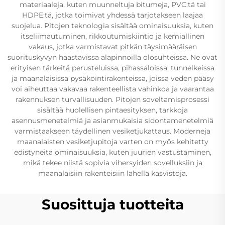
materiaaleja, kuten muunneltuja bitumeja, PVC:tä tai
HDPE:tä, jotka toimivat yhdessä tarjotakseen laajaa
suojelua. Pitojen teknologia sisältää ominaisuuksia, kuten
itseliimautuminen, rikkoutumiskiintio ja kemiallinen
vakaus, jotka varmistavat pitkän täysimääräisen
suorituskyvyn haastavissa alapinnoilla olosuhteissa. Ne ovat
erityisen tärkeitä perusteluissa, pihassaloissa, tunnelkeissa
ja maanalaisissa pysäköintirakenteissa, joissa veden pääsy
voi aiheuttaa vakavaa rakenteellista vahinkoa ja vaarantaa
rakennuksen turvallisuuden. Pitojen soveltamisprosessi
sisältää huolellisen pintaesityksen, tarkkoja
asennusmenetelmiä ja asianmukaisia sidontamenetelmiä
varmistaakseen täydellinen vesiketjukattaus. Moderneja
maanalaisten vesiketjupitoja varten on myös kehitetty
edistyneitä ominaisuuksia, kuten juurien vastustaminen,
mikä tekee niistä sopivia vihersyiden sovelluksiin ja
maanalaisiin rakenteisiin lähellä kasvistoja.
Suosittuja tuotteita