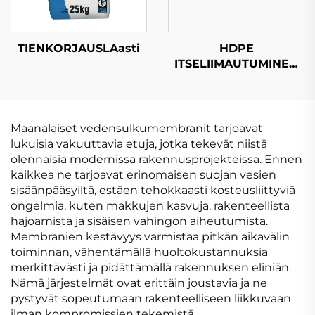
TIENKORJAUSLAasti
HDPE
ITSELIIMAUTUMINEN
BITUMEN
VEDENPITÄVÄ KALVO
Maanalaiset vedensulkumembranit tarjoavat
lukuisia vakuuttavia etuja, jotka tekevät niistä
olennaisia modernissa rakennusprojekteissa. Ennen
kaikkea ne tarjoavat erinomaisen suojan vesien
sisäänpääsyiltä, estäen tehokkaasti kosteusliittyviä
ongelmia, kuten makkujen kasvuja, rakenteellista
hajoamista ja sisäisen vahingon aiheutumista.
Membranien kestävyys varmistaa pitkän aikavälin
toiminnan, vähentämällä huoltokustannuksia
merkittävästi ja pidättämällä rakennuksen eliniän.
Nämä järjestelmät ovat erittäin joustavia ja ne
pystyvät sopeutumaan rakenteelliseen liikkuvaan
ilman kompromissien tekemistä