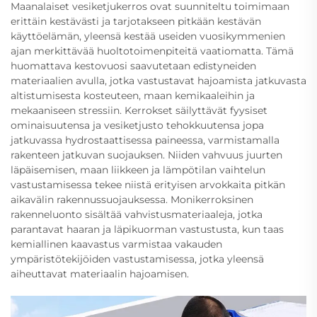
Maanalaiset vesiketjukerros ovat suunniteltu toimimaan
erittäin kestävästi ja tarjotakseen pitkään kestävän
käyttöelämän, yleensä kestää useiden vuosikymmenien
ajan merkittävää huoltotoimenpiteitä vaatiomatta. Tämä
huomattava kestovuosi saavutetaan edistyneiden
materiaalien avulla, jotka vastustavat hajoamista jatkuvasta
altistumisesta kosteuteen, maan kemikaaleihin ja
mekaaniseen stressiin. Kerrokset säilyttävät fyysiset
ominaisuutensa ja vesiketjusto tehokkuutensa jopa
jatkuvassa hydrostaattisessa paineessa, varmistamalla
rakenteen jatkuvan suojauksen. Niiden vahvuus juurten
läpäisemisen, maan liikkeen ja lämpötilan vaihtelun
vastustamisessa tekee niistä erityisen arvokkaita pitkän
aikavälin rakennussuojauksessa. Monikerroksinen
rakenneluonto sisältää vahvistusmateriaaleja, jotka
parantavat haaran ja läpikuorman vastustusta, kun taas
kemiallinen kaavastus varmistaa vakauden
ympäristötekijöiden vastustamisessa, jotka yleensä
aiheuttavat materiaalin hajoamisen.