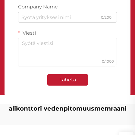
Company Name
0/200
Viesti
0/1000
Lähetä
alikonttori vedenpitomuusmemraani