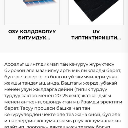
ОЗУ КОЛДОБОЛУУ
UV
БИТУМДУК
ТИПТИКТИРИШТИК
СУРУНЧУККА
ОЗУ КОЛДОБОЛУУ
ЧЕКТИРУУ
БИТУМДУК
МЕМБРАНАСЫ
СУРУНЧУККА
ЧЕКТИРУУ
Асфальт шинглдик чап таң көчүрүү жүрүктөсү
МЕМБРАНАСЫ
бирокой эле маанилүү артыкчылыкларды берет,
бул эле ээлерге ээ болгон үй экимчилери үчүн
жакшы тандалышында. Баштагы жерде, убакай
менен узун жылдарга дейин (типик түрдүү
турдуу сактоо менен 20-25 жыл) жаткандыгы
менен анткени, ошондуктан мыйзамды эректиги
берет. Тасуу процеси башка чап таң
көчүрүүлөрдөн чекте эле тез жана оңой, бул эле
ишчелердин кошумча жамыртуу кошумчаларын
азайтып, лоогодун аякташуусу тезрек болуп