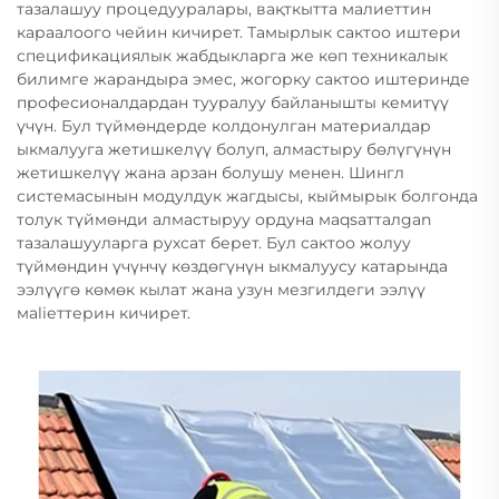
тазалашуу процедууралары, вақткытта малиеттин
караалоого чейин кичирет. Тамырлык сактоо иштери
спецификациялык жабдыкларга же көп техникалык
билимге жарандыра эмес, жогорку сактоо иштеринде
професионалдардан тууралуу байланышты кемитүү
үчүн. Бул түймөндерде колдонулган материалдар
ыкмалууга жетишкелүү болуп, алмастыру бөлүгүнүн
жетишкелүү жана арзан болушу менен. Шингл
системасынын модулдук жагдысы, кыймырык болгонда
толук түймөнди алмастыруу ордуна маqsатталgan
тазалашууларга рухсат берет. Бул сактоо жолуу
түймөндин үчүнчү көздөгүнүн ыкмалуусу катарында
ээлүүгө көмөк кылат жана узун мезгилдеги ээлүү
мaliеттерин кичирет.