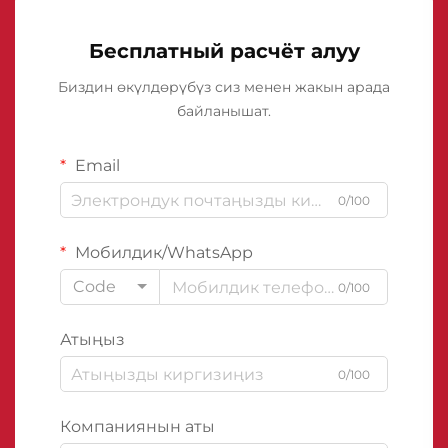
Бесплатный расчёт алуу
Биздин өкүлдөрүбүз сиз менен жакын арада
байланышат.
Email
0/100
Мобилдик/WhatsApp
Code
0/100
Атыңыз
0/100
Компаниянын аты