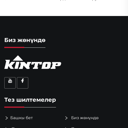
Биз жөнүндө
Тез шилтемелер
Башкы бет
Биз жөнүндө