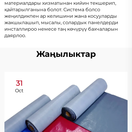
материалдары хизматынан кийин текшерип,
қайтарылганына болот. Система болсо
жеңилдикпен ар келишини жана косууларды
жакшылашып, мысалы, солардык панелдерди
инсталлироо немесе таң көчүрүү бахчаларын
даярлоо.
Жаңылыктар
31
Oct