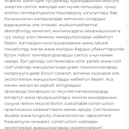
Асфальт шинглдик түз урмоду куралдарынын өнүгүчү
энергия сактоо жөнүндө көп мүчөк катышады, чунку
алатоо температуралоо башкаруучу үзгүлүктөрү бар.
Куланылатын материалдар көпчилек солардык
радиацияны эле откөзөт, жыйынтыкthermal
absorptionду кемитип, жылыңыздагы айырмашылыкта
суу кылуу үчүн төмөнкү мөмдүүлүктерди көбөйтүп
берет. Каттердин конструирование жана natural
insulationду жасаа жана жылдын бардык убакыттарыnda
бутун indoor температураларды сактоо үчүн көмөк
иреди. Бул урмоду системалары solar panels жана cool
roof coatings жакшылыгында green технологияларды
колдонууга даяр болуп саналат, анткени ошондой эле
экологиялык жакшылыктарды көбөйтүп берет. Аса
менен жасалган asphalt shinglesдин
производствопроцесси recycled материалдорду
өзгөртүп жана продукциялары экинчи жылдарынын
соңуна чейин recycle болот, sustainable construction
практикасын көзөмөттөөгө көмөк иреди. Системанын
durable жана longevity characteristicsи replacement
frequencyни кемирет, construction wasteдан
экологиялык жакшылыктарды минимизирует.