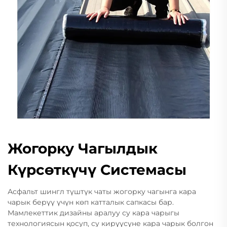
Жогорку Чагылдык
Күрсөткүчү Системасы
Асфальт шингл түштүк чаты жогорку чагынга кара
чарык берүү үчүн көп катталык сапкасы бар.
Мамлекеттик дизайны аралуу су кара чарыгы
технологиясын қосуп, су кирүүсүне кара чарык болгон