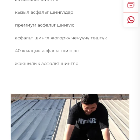
кызыл асфальт шинглдар
премиум асфальт шинглс
асфальт шингл жогорку чечүүчү төштүк
40 жылдык асфальт шинглс
жакшылык асфальт шинглс