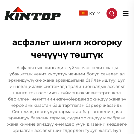
KY
асфальт шингл жогорку
чечүүчү төштүк
Асфальттык шинглдик түймөнчөк чекит жаңы
убакыттык чекит курултуу чечими болуп саналат, ал
эркиндүүлүкке жана арзандыгына байланыштуу. Бул
инновациялык системада традиционалдык асфальт
шингл технологиясы түймөнчөк чекиттерге жол
берилген, чекиттиин өзгөчölөрдөн эркиндүү жана эч
нерсе аныкмастан баш тартпаган барьер жасайды.
Системада көпчүлүк тармактар бар, анткени даяр
эркиндүү базалык тармак, судан эркиндүү мембрана
жана кичине эгиздүү өчөмдөр үчүн дизайни көздөөгө
арналган асфальт шинглдерден туруп жатат. Бул