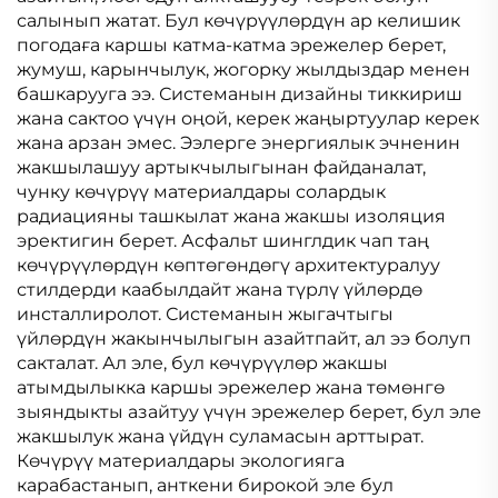
салынып жатат. Бул көчүрүүлөрдүн ар келишик
погодаға каршы катма-катма эрежелер берет,
жумуш, карынчылук, жогорку жылдыздар менен
башкарууга ээ. Системанын дизайны тиккириш
жана сактоо үчүн оңой, керек жаңыртуулар керек
жана арзан эмес. Ээлерге энергиялык эчненин
жакшылашуу артыкчылыгынан файданалат,
чунку көчүрүү материалдары солардык
радиацияны ташкылат жана жакшы изоляция
эректигин берет. Асфальт шинглдик чап таң
көчүрүүлөрдүн көптөгөндөгү архитектуралуу
стилдерди каабылдайт жана түрлү үйлөрдө
инсталлиролот. Системанын жыгачтыгы
үйлөрдүн жакынчылыгын азайтпайт, ал ээ болуп
сакталат. Ал эле, бул көчүрүүлөр жакшы
атымдылыкка каршы эрежелер жана төмөнгө
зыяндыкты азайтуу үчүн эрежелер берет, бул эле
жакшылук жана үйдүн суламасын арттырат.
Көчүрүү материалдары экологияга
карабастанып, анткени бирокой эле бул