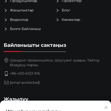
Продукциялар
Проекттер
Жаңылыктар
Блог
Видеолор
Көмөклөр
Бизге Байланыш
Байланышты сактаңыз
Шандонг провинциясы, Шоугуанг шаары, Тайтоу
Өндүрүү паркы
+86-400-6123-916
[email protected]
Жазылуу