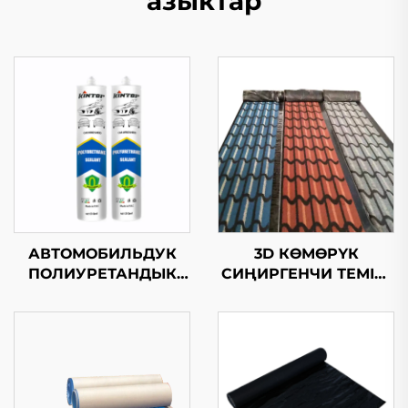
азыктар
АВТОМОБИЛЬДУК
3D КӨМӨРҮК
ПОЛИУРЕТАНДЫК
СИҢИРГЕНЧИ ТЕМІР-
ЗАПОЛНИТЕЛЬ
БАС