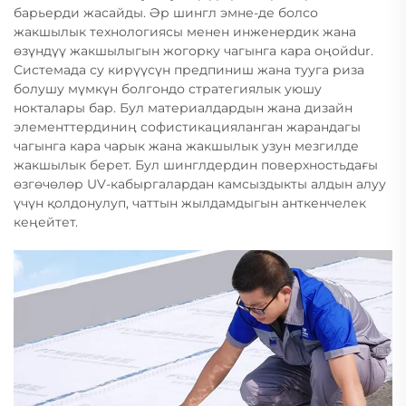
барьерди жасайды. Әр шингл эмне-де болсо
жакшылык технологиясы менен инженердик жана
өзүндүү жакшылыгын жогорку чагынга кара оңойdur.
Системада су кирүүсүн предпиниш жана тууга риза
болушу мүмкүн болгондо стратегиялык уюшу
нокталары бар. Бул материалдардын жана дизайн
элементтердиниң софистикацияланган жарандагы
чагынга кара чарык жана жакшылык узун мезгилде
жакшылык берет. Бул шинглдердин поверхностьдағы
өзгөчөлөр UV-кабыргалардан камсыздыкты алдын алуу
үчүн қолдонулуп, чаттын жылдамдыгын анткенчелек
кеңейтет.