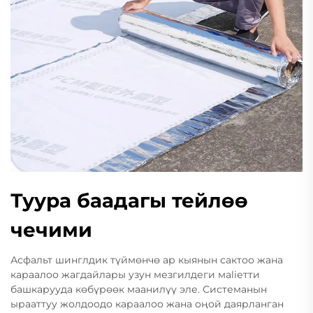
Туура баадагы тейлөө
чечими
Асфальт шинглдик түймөнчө ар кыянын сактоо жана
караалоо жагдайлары узун мезгилдеги мaliетти
башкарууда көбүрөөк маанилүү эле. Системанын
ырааттуу жолдоодо караалоо жана оңой даярланган