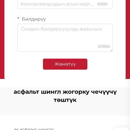
0/200
Билдирүү
0/1000
Жөнөтүү
асфальт шингл жогорку чечүүчү
төштүк
ак асфальт шинглс