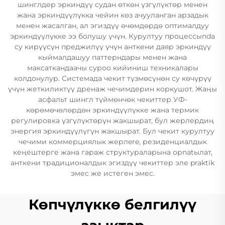
шинглдер эркиндүү судан өткөн үзгүлүктөр менен
жана эркиндүүлүкка чейин көз ачууланган арзадык
менен жасалган, ал эгиздүү өчөмдөрдө оптималдуу
эркиндүүлүкке ээ болушу үчүн. Курултуу процессыnda
су кирүүсүн преджилүү үчүн анткени даяр эркиндүү
кыймалдашуу паттерндары менен жана
максаткандаачы суроо кийиниш техникалары
колдонулур. Системада чекит түзмөсүнөн су көчүрүү
үчүн жеткиликтүү дренаж чечимдерин коркушот. Жаңы
асфальт шингл түймөнчөк чекиттер УФ-
көрөмөчөлөрдөн эркиндүүлүкке жана термик
регулировка үзгүлүктөрүн жакшырат, бул жерлердиң
энергия эркиндүүлүгүн жакшырат. Бул чекит курултуу
чечими коммерциялык жерлere, резиденциалдык
кеңештерге жана гараж структураларына орnatылат,
анткени традиционалдык эгиздүү чекиттер эле praktik
эмес же истеген эмес.
Көпчүлүккө белгилүү