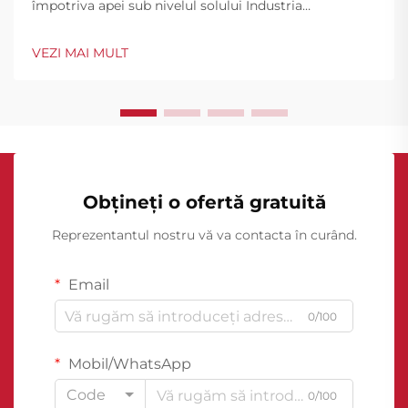
împotriva apei sub nivelul solului Industria
construcțiilor a cunoscut progrese remarcabile în
tehnologia de impermeabilizare, membranele de
VEZI MAI MULT
impermeabilizare a subsolurilor devenind un pilon
esențial al protecției structurale. ...
Obțineți o ofertă gratuită
Reprezentantul nostru vă va contacta în curând.
Email
0/100
Mobil/WhatsApp
Code
0/100