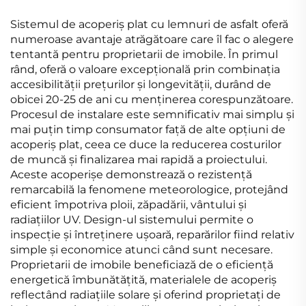
Sistemul de acoperiş plat cu lemnuri de asfalt oferă
numeroase avantaje atrăgătoare care îl fac o alegere
tentantă pentru proprietarii de imobile. În primul
rând, oferă o valoare excepțională prin combinația
accesibilității prețurilor și longevității, durând de
obicei 20-25 de ani cu menținerea corespunzătoare.
Procesul de instalare este semnificativ mai simplu și
mai puțin timp consumator față de alte opțiuni de
acoperiş plat, ceea ce duce la reducerea costurilor
de muncă și finalizarea mai rapidă a proiectului.
Aceste acoperișe demonstrează o rezistență
remarcabilă la fenomene meteorologice, protejând
eficient împotriva ploii, zăpadării, vântului și
radiațiilor UV. Design-ul sistemului permite o
inspecție și întreținere ușoară, reparărilor fiind relativ
simple și economice atunci când sunt necesare.
Proprietarii de imobile beneficiază de o eficiență
energetică îmbunătățită, materialele de acoperiş
reflectând radiațiile solare și oferind proprietați de