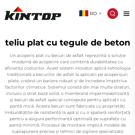
RO
teliu plat cu tegule de beton
Un acoperiş plat cu becuri de asfalt reprezintă o soluție
modernă de acoperire care combină durabilitatea cu
eficiența costurilor. Acest sistem inovator aplică tehnologia
tradițională a becurilor de asfalt la aplicații pe acoperișuri
plate, creând un bariere robust și de încredere împotriva
factorilor climatice. Sistemul constă din mai multe straturi,
inclusiv o strat bază solid, o membrană impermeabilizantă
și becuri de asfalt special concepute pentru aplicații cu
pantă mică. Aceste becuri sunt fabricate cu proprietăți
îmbunătățite de rezistență la apă și cu o spalieră reinforțată
pentru a asigura performanță optimală pe suprafețe cu
pantă minimă. Procesul de montare implică modele de
suprapunere precise și tehnici de sigilare specializate