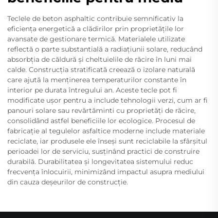
Teclele de beton asphaltic contribuie semnificativ la
eficiența energetică a clădirilor prin proprietățile lor
avansate de gestionare termică. Materialele utilizate
reflectă o parte substantială a radiațiunii solare, reducând
absorbția de căldură și cheltuielile de răcire în luni mai
calde. Construcția stratificată creează o izolare naturală
care ajută la menținerea temperaturilor constante în
interior pe durata întregului an. Aceste tecle pot fi
modificate ușor pentru a include tehnologii verzi, cum ar fi
panouri solare sau revărtăminti cu proprietăți de răcire,
consolidând astfel beneficiile lor ecologice. Procesul de
fabricație al tegulelor asfaltice moderne include materiale
reciclate, iar produsele ele înseși sunt reciclabile la sfârșitul
perioadei lor de serviciu, susținând practici de construire
durabilă. Durabilitatea și longevitatea sistemului reduc
frecvența înlocuirii, minimizând impactul asupra mediului
din cauza deșeurilor de construcție.