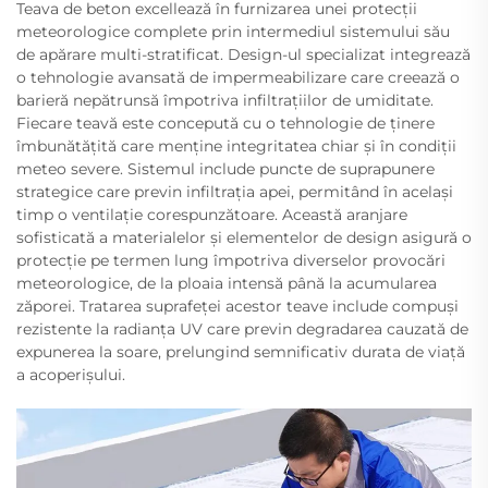
Teava de beton excellează în furnizarea unei protecții
meteorologice complete prin intermediul sistemului său
de apărare multi-stratificat. Design-ul specializat integrează
o tehnologie avansată de impermeabilizare care creează o
barieră nepătrunsă împotriva infiltrațiilor de umiditate.
Fiecare teavă este concepută cu o tehnologie de ținere
îmbunătățită care menține integritatea chiar și în condiții
meteo severe. Sistemul include puncte de suprapunere
strategice care previn infiltrația apei, permitând în același
timp o ventilație corespunzătoare. Această aranjare
sofisticată a materialelor și elementelor de design asigură o
protecție pe termen lung împotriva diverselor provocări
meteorologice, de la ploaia intensă până la acumularea
zăporei. Tratarea suprafeței acestor teave include compuși
rezistente la radianța UV care previn degradarea cauzată de
expunerea la soare, prelungind semnificativ durata de viață
a acoperișului.