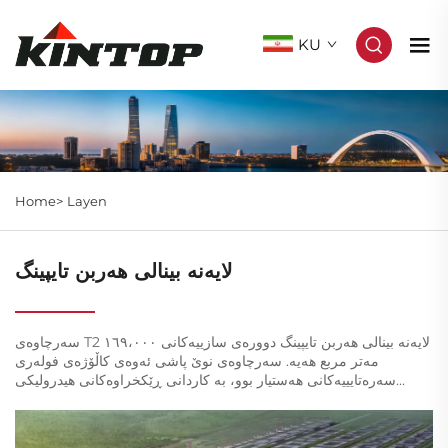
KU
Home>
Layen
لایەنە بینالی هەربن تایپینگ
سەرچاوەی T2 لایەنە بینالی هەربن تایپینگ دوورەی سازییەکانی ١٦٩،٠٠٠
مەتر مربع هەیە. سەرچاوەی نوێ پاشی ئەوەی کاڵۆژەی فولەری
سەرەتایییەکانی هەستیار بوو، بە کاردانی ڕێکخراوەکانی هیدرولیکی
گشتی کردووە. ...