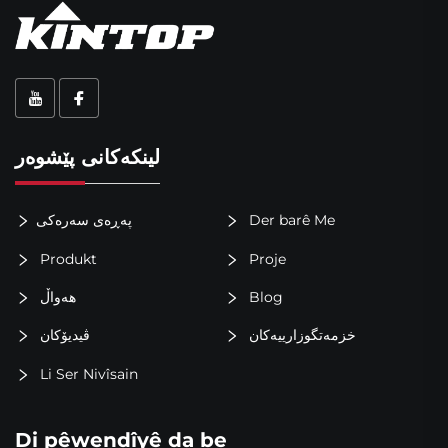
لینکەکانی پێشوەر
Der barê Me
پەڕەی سەرەکی
Produkt
Proje
Blog
هەواڵ
خزمەتگوزارییەکان
ڤیدیۆکان
Li Ser Nivîsain
Di pêwendîyê da be