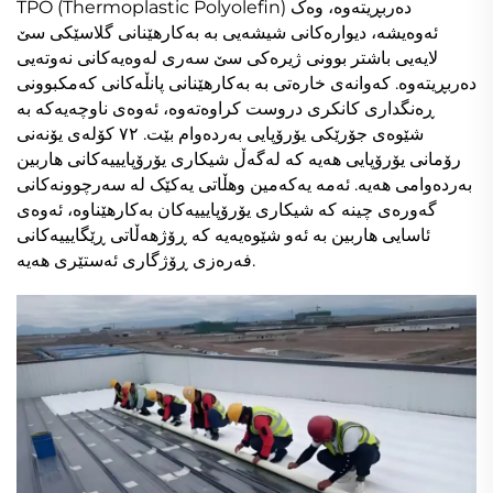
TPO (Thermoplastic Polyolefin) دەربڕیتەوە، وەک
ئەوەیشە، دیوارەکانی شیشەیی بە بەکارهێنانی گلاسێکی سێ
لایەیی باشتر بوونی ژیرەکی سێ سەری لەوەیەکانی نەوتەیی
دەربڕیتەوە. کەوانەی خارەتی بە بەکارهێنانی پانڵەکانی کەمکبوونی
ڕەنگداری کانکری دروست کراوەتەوە، ئەوەی ناوچەیەکە بە
شێوەی جۆرێکی یۆرۆپایی بەردەوام بێت. ٧٢ کۆلەی یۆنەنی
رۆمانی یۆرۆپایی هەیە کە لەگەڵ شیکاری یۆرۆپایییەکانی هاربین
بەردەوامی هەیە. ئەمە یەکەمین وهڵاتی یەکێک لە سەرچوونەکانی
گەورەی چینە کە شیکاری یۆرۆپایییەکان بەکارهێناوە، ئەوەی
ئاسایی هاربین بە ئەو شێوەیەیە کە ڕۆژهەڵاتی ڕێگایییەکانی
فەرەزی ڕۆژگاری ئەستێری هەیە.