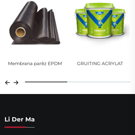
گوانگژوو
Membrana parêz EPDM
GRUITING ACRYLAT
Li Der Ma