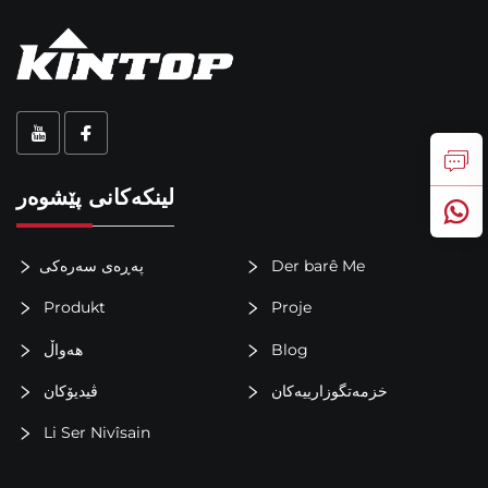
لینکەکانی پێشوەر
پەڕەی سەرەکی
Der barê Me
Produkt
Proje
هەواڵ
Blog
خزمەتگوزارییەکان
ڤیدیۆکان
Li Ser Nivîsain