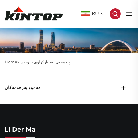
KU
Home>
پلەستەی پشتیارکراوی بیتومین
هەموو بەرهەمەکان
Li Der Ma