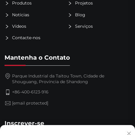
Produtos
Projetos
Notícias
Blog
Vídeos
Serviços
Contacte-nos
Mantenha o Contato
Parque Industrial da Taitou Town, Cidade de
Shouguang, Província de Shandong
+86-400-6123-916
[email protected]
Inscrever-se