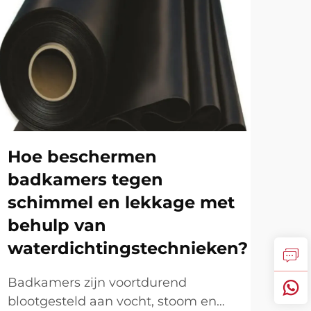
Hoe beschermen
Ho
badkamers tegen
wa
schimmel en lekkage met
vo
behulp van
pr
waterdichtingstechnieken?
Gro
ont
Badkamers zijn voortdurend
rob
blootgesteld aan vocht, stoom en
MEE