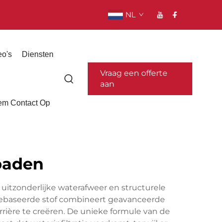
NL
eo's
Diensten
Vraag een offerte
aan
m Contact Op
baden
itzonderlijke waterafweer en structurele
gebaseerde stof combineert geavanceerde
ière te creëren. De unieke formule van de