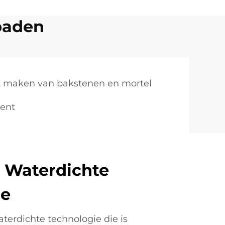
baden
t maken van bakstenen en mortel
cent
 Waterdichte
ie
erdichte technologie die is