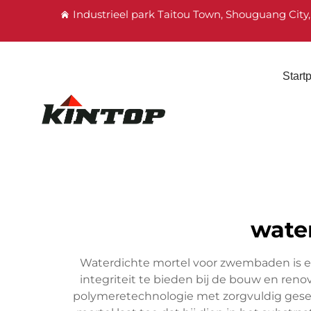
Industrieel park Taitou Town, Shouguang City
Start
wate
Waterdichte mortel voor zwembaden is ee
integriteit te bieden bij de bouw en r
polymeretechnologie met zorgvuldig gesel