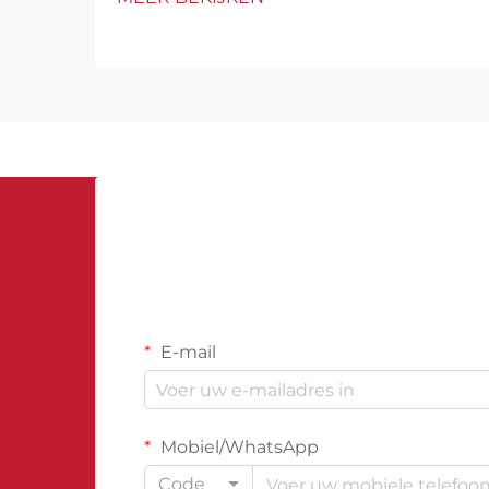
gebouwen vertegenwoordigen
aanzienlijke investeringen die
robuuste bescherming vereisen
tegen waterschade, met name in
hun ondergrondse constructies.
Kelders...
E-mail
Mobiel/WhatsApp
Code