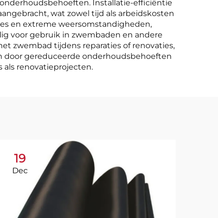
derhoudsbehoeften. Installatie-efficiëntie
angebracht, wat zowel tijd als arbeidskosten
ycles en extreme weersomstandigheden,
veilig voor gebruik in zwembaden en andere
et zwembad tijdens reparaties of renovaties,
voren door gereduceerde onderhoudsbehoeften
als renovatieprojecten.
19
1
Dec
Ja