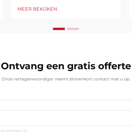
geëvolueerd, waarbij moderne
MEER BEKIJKEN
synthetische materialen superieure
prestaties bieden in vergelijking
met conventionele opties. Asian
Paints Bitumineuze Dakenfolie
vertegenwoordigt een
geavanceerde aanpak voor
bouwbescherming...
Ontvang een gratis offerte
Onze vertegenwoordiger neemt binnenkort contact met u op.