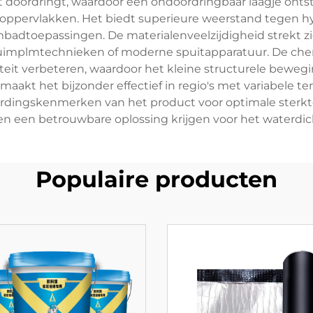
at doordringt, waardoor een ondoordringbaar laagje ontsta
e oppervlakken. Het biedt superieure weerstand tegen h
adtoepassingen. De materialenveelzijdigheid strekt zi
uimplmtechnieken of moderne spuitapparatuur. De che
biliteit verbeteren, waardoor het kleine structurele bew
aakt het bijzonder effectief in regio's met variabele
dingskenmerken van het product voor optimale sterkt
een betrouwbare oplossing krijgen voor het waterdic
Populaire producten