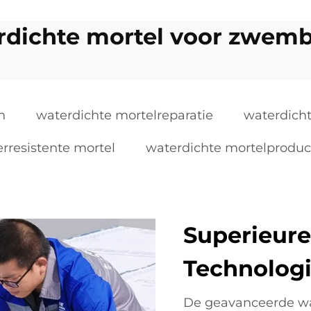
rdichte mortel voor zwem
n
waterdichte mortelreparatie
waterdich
rresistente mortel
waterdichte mortelprodu
Superieure
Technolog
De geavanceerde wat