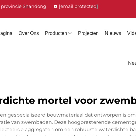
, provincie Shandong
[email protected]
pagina
Over Ons
Producten
Projecten
Nieuws
Vid
Nee
rdichte mortel voor zwem
n gespecialiseerd bouwmateriaal dat ontworpen is om u
enovatie van zwembaden. Deze hoogpresterende cement
ecteerde aggregaten om een robuuste waterdichte barr