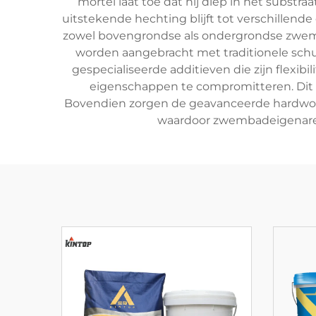
mortel laat toe dat hij diep in het substra
uitstekende hechting blijft tot verschillend
zowel bovengrondse als ondergrondse zwemb
worden aangebracht met traditionele sch
gespecialiseerde additieven die zijn flexi
eigenschappen te compromitteren. Dit m
Bovendien zorgen de geavanceerde hardwor
waardoor zwembadeigenaren 