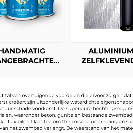
HANDMATIG
ALUMINIU
ANGEBRACHTE
ZELFKLEVEN
POLYUREA
BITUMEN
ATERDICHTE
WATERDICH
COATING
MEMBRAA
tal van overtuigende voordelen die ervoor zorgen dat he
t creëert zijn uitzonderlijke waterdichte eigenschapp
 structuur schade voorkomt. De superieure hechtingseige
rialen, waaronder beton, gunite en bestaande zwembad
ke flexibiliteit laat toe om thermische uitbreiding en 
ven van het zwembad verlengt. De weerstand van het mater