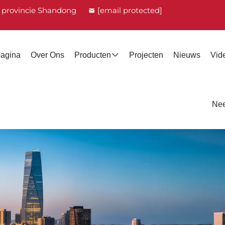
, provincie Shandong
[email protected]
pagina
Over Ons
Producten
Projecten
Nieuws
Vid
Nee