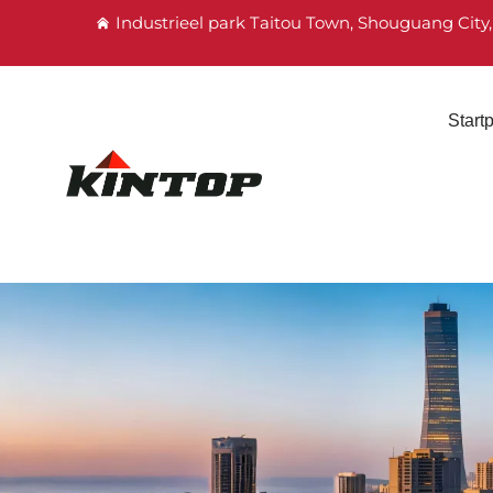
Industrieel park Taitou Town, Shouguang City
Start