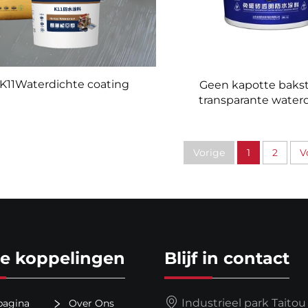
K11Waterdichte coating
Geen kapotte baks
transparante water
coating
Vorige
1
2
V
le koppelingen
Blijf in contact
Industrieel park Taitou
pagina
Over Ons