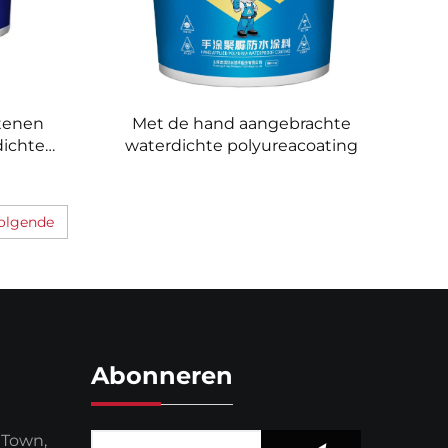
tenen
Met de hand aangebrachte
dichte
waterdichte polyureacoating
olgende
Abonneren
 Town,