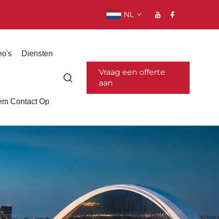
NL
eo's
Diensten
Vraag een offerte
aan
m Contact Op